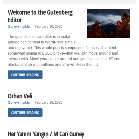
Welcome to the Gutenberg
Editor
Güneyin Işıkları
|
February 16, 2025
The goal of this new editor is to make
adding rich content to WordPress simple
and enjoyable. This whole post is composed of pieces of content—
somewhat similar to LEGO bricks—that you can move around and
interact with. Move your cursor around and you’ll notice the different
blocks light up with outlines and arrows. Press the […]
CONTINUE READING
Orhan Veli
Güneyin Işıkları
|
February 16, 2025
CONTINUE READING
Her Yanım Yangın / M Can Guney