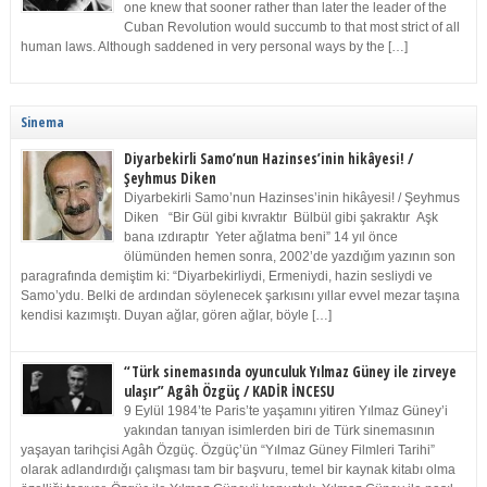
one knew that sooner rather than later the leader of the
Cuban Revolution would succumb to that most strict of all
human laws. Although saddened in very personal ways by the […]
Sinema
Diyarbekirli Samo’nun Hazinses’inin hikâyesi! /
Şeyhmus Diken
Diyarbekirli Samo’nun Hazinses’inin hikâyesi! / Şeyhmus
Diken “Bir Gül gibi kıvraktır Bülbül gibi şakraktır Aşk
bana ızdıraptır Yeter ağlatma beni” 14 yıl önce
ölümünden hemen sonra, 2002’de yazdığım yazının son
paragrafında demiştim ki: “Diyarbekirliydi, Ermeniydi, hazin sesliydi ve
Samo’ydu. Belki de ardından söylenecek şarkısını yıllar evvel mezar taşına
kendisi kazımıştı. Duyan ağlar, gören ağlar, böyle […]
“Türk sinemasında oyunculuk Yılmaz Güney ile zirveye
ulaşır” Agâh Özgüç / KADİR İNCESU
9 Eylül 1984’te Paris’te yaşamını yitiren Yılmaz Güney’i
yakından tanıyan isimlerden biri de Türk sinemasının
yaşayan tarihçisi Agâh Özgüç. Özgüç’ün “Yılmaz Güney Filmleri Tarihi”
olarak adlandırdığı çalışması tam bir başvuru, temel bir kaynak kitabı olma