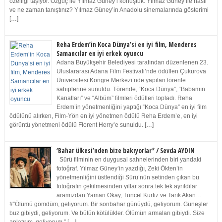
özelliği taşıyor. Özgüç ile Yılmaz Güney’i konuştuk. Yılmaz Güney ile nasıl
ve ne zaman tanıştınız? Yılmaz Güney’in Anadolu sinemalarında gösterimi
[…]
Reha Erdem’in Koca Dünya’si en iyi film, Menderes
Samancılar en iyi erkek oyuncu
Adana Büyükşehir Belediyesi tarafından düzenlenen 23.
Uluslararası Adana Film Festivali’nde ödüllen Çukurova
Üniversitesi Kongre Merkezi’nde yapılan törenle
sahiplerine sunuldu. Törende, “Koca Dünya”, “Babamın
Kanatları” ve “Albüm” filmleri ödülleri topladı. Reha
Erdem’in yönetmenliğini yaptığı “Koca Dünya” en iyi film
ödülünü alırken, Film-Yön en iyi yönetmen ödülü Reha Erdem’e, en iyi
görüntü yönetmeni ödülü Florent Herry’e sunuldu. […]
‘Bahar ülkesi’nden bize bakıyorlar* / Sevda AYDIN
Sürü filminin en duygusal sahnelerinden biri yandaki
fotoğraf. Yılmaz Güney’in yazdığı, Zeki Ökten’in
yönetmenliğini üstlendiği Sürü’nün setinden çıkan bu
fotoğrafın çekilmesinden yıllar sonra tek tek ayrıldılar
aramızdan Yaman Okay, Tuncel Kurtiz ve Tarık Akan…
#”Ölümü gömdüm, geliyorum. Bir sonbahar günüydü, geliyorum. Güneşler
buz gibiydi, geliyorum. Ve bütün kötülükler. Ölümün armaları gibiydi. Size