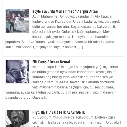
Böyle Buyurdu Muhammet * / Ergür Altan
Adım Muhammet. On dokuz yaşındayım. Atık kağıtlar
topluyorum ve Kızılay`dan Ulus`a kadar üç kez yürüyerek
gidip geliyorum her gün. Beş arkadaşımla kalıyorum iki
göz odalı bir evde. Onlar atık kağıt toplamıyor; Mevlüt
inşaatta çalışıyor mesela, Hüseyin halde hamallık
yaparken, Sidar ve Yunus ayakkabı boyacısı. Aramıza bir arkadaş daha
katıldı. Adı Abbas. Çalışmıyor o, diyaliz hastası. […]
Elli Kuruş / Orhan Kemal
İster lapa lapa kar, ister şarıl şarıl yağmur yağsın, isterse
de bütün gecenin ayazından karlar dona kesmiş olsun,
sabahın beş buçuğunda karanlıkları ürperten sesiyle
sokağa girerdi: “Gazete, havadiis!” Sabahın dördünde
yazı makinemin başına geçtiğim için, bu ses, bu kara,
yağmura, ayaza kafa tutan bu canlı, bu pırıl pırıl ses beni yazı makinemin
başında bulurdu. Gazete […]
Hişt, Hişt! / Sait Faik ABASIYANIK
Yürüyordum. Yürüdükçe de açılıyordum. Evden kızgın
çıkmıştım. Belki de tıraş bıçağına sinirlenmiştim. Olur, olur!