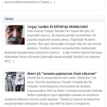
and socialist movements in Turkey. […]
Söyleşi
Turgay Tanülkü: BU RÖPORTAJI OKUMALISINIZ
Ünlü oyuncu Turgay Tanülkü’nün hayatı film gibi. 62
yaşındaki oyuncu, 18 yaşında girdiği cezaevinden 26
yaşında başka biri olarak çıkmış. Özgürlüğe ilk adımı
atarken “Ben geri döneceğim buraya!” diye bir söz vermiş
kendine. Tanülkü, ömrünü cezaevlerinde mahkumları
tiyatroyla buluşturmaya adamış bir oyuncu… Çoğu insanın Eşkıya Dünyaya
Hükümdar Olmaz dizisinde Şahinağa olarak tanıdığı Tanülkü’nün hikayesi
dizi […]
Ahmet Şık “Savunma yapmıyorum itham ediyorum!”
Ahmet Şık’ın savunmasının tam metni: Sözlerime 3 yıl
önce, 2014’te yayımlanan ‘Paralel Yürüdük Biz Bu
Yollarda’ isimli kitabımın önsözünden bir alıntıyla
başlayacağım. AKP ve Gülen Cemaati arasındaki mafyatik
iktidar ortaklığının nasıl dağıldığını anlatan bu inceleme-
araştırma kitabımın önsözü şöyle başlıyor: “Türkiye’yi siyasal ve toplumsal
olarak beraber dönüştüren iki güç olan AKP ile Gülen Cemaati’nin