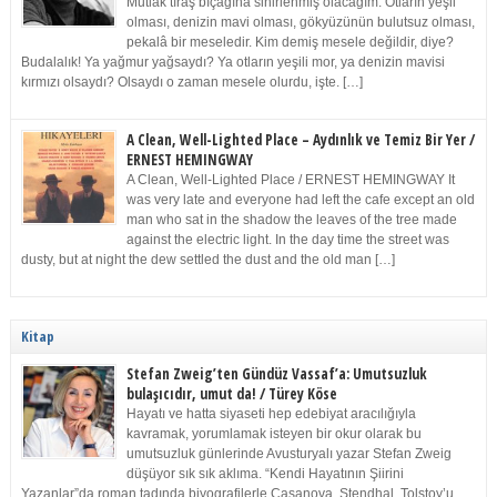
Mutlak tıraş bıçağına sinirlenmiş olacağım. Otların yeşil
olması, denizin mavi olması, gökyüzünün bulutsuz olması,
pekalâ bir meseledir. Kim demiş mesele değildir, diye?
Budalalık! Ya yağmur yağsaydı? Ya otların yeşili mor, ya denizin mavisi
kırmızı olsaydı? Olsaydı o zaman mesele olurdu, işte. […]
A Clean, Well-Lighted Place – Aydınlık ve Temiz Bir Yer /
ERNEST HEMINGWAY
A Clean, Well-Lighted Place / ERNEST HEMINGWAY It
was very late and everyone had left the cafe except an old
man who sat in the shadow the leaves of the tree made
against the electric light. In the day time the street was
dusty, but at night the dew settled the dust and the old man […]
Kitap
Stefan Zweig’ten Gündüz Vassaf’a: Umutsuzluk
bulaşıcıdır, umut da! / Türey Köse
Hayatı ve hatta siyaseti hep edebiyat aracılığıyla
kavramak, yorumlamak isteyen bir okur olarak bu
umutsuzluk günlerinde Avusturyalı yazar Stefan Zweig
düşüyor sık sık aklıma. “Kendi Hayatının Şiirini
Yazanlar”da roman tadında biyografilerle Casanova, Stendhal, Tolstoy’u