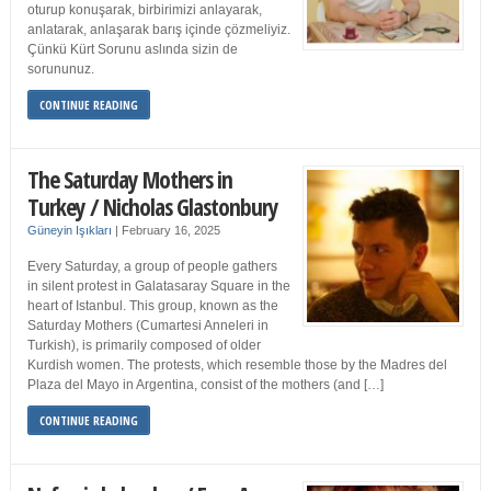
oturup konuşarak, birbirimizi anlayarak,
anlatarak, anlaşarak barış içinde çözmeliyiz.
Çünkü Kürt Sorunu aslında sizin de
sorununuz.
CONTINUE READING
The Saturday Mothers in
Turkey / Nicholas Glastonbury
Güneyin Işıkları
|
February 16, 2025
Every Saturday, a group of people gathers
in silent protest in Galatasaray Square in the
heart of Istanbul. This group, known as the
Saturday Mothers (Cumartesi Anneleri in
Turkish), is primarily composed of older
Kurdish women. The protests, which resemble those by the Madres del
Plaza del Mayo in Argentina, consist of the mothers (and […]
CONTINUE READING