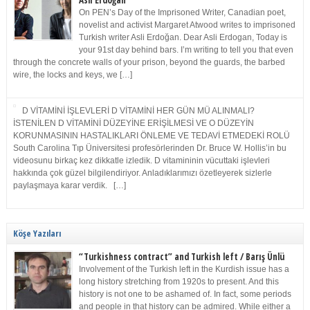
Asli Erdoğan
On PEN’s Day of the Imprisoned Writer, Canadian poet,
novelist and activist Margaret Atwood writes to imprisoned
Turkish writer Asli Erdoğan. Dear Asli Erdogan, Today is
your 91st day behind bars. I’m writing to tell you that even
through the concrete walls of your prison, beyond the guards, the barbed
wire, the locks and keys, we […]
D VİTAMİNİ İŞLEVLERİ D VİTAMİNİ HER GÜN MÜ ALINMALI?
İSTENİLEN D VİTAMİNİ DÜZEYİNE ERİŞİLMESİ VE O DÜZEYİN
KORUNMASININ HASTALIKLARI ÖNLEME VE TEDAVİ ETMEDEKİ ROLÜ
South Carolina Tıp Üniversitesi profesörlerinden Dr. Bruce W. Hollis’in bu
videosunu birkaç kez dikkatle izledik. D vitamininin vücuttaki işlevleri
hakkında çok güzel bilgilendiriyor. Anladıklarımızı özetleyerek sizlerle
paylaşmaya karar verdik. […]
Köşe Yazıları
“Turkishness contract” and Turkish left / Barış Ünlü
Involvement of the Turkish left in the Kurdish issue has a
long history stretching from 1920s to present. And this
history is not one to be ashamed of. In fact, some periods
and people in that history can be admired. While either a