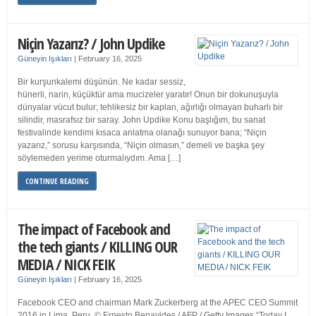
Niçin Yazarız? / John Updike
Güneyin Işıkları
|
February 16, 2025
Bir kurşunkalemi düşünün. Ne kadar sessiz,
hünerli, narin, küçüktür ama mucizeler yaratır! Onun bir dokunuşuyla
dünyalar vücut bulur; tehlikesiz bir kaplan, ağırlığı olmayan buharlı bir
silindir, masrafsız bir saray. John Updike Konu başlığım, bu sanat
festivalinde kendimi kısaca anlatma olanağı sunuyor bana; “Niçin
yazarız,” sorusu karşısında, “Niçin olmasın,” demeli ve başka şey
söylemeden yerime oturmalıydım. Ama […]
CONTINUE READING
The impact of Facebook and
the tech giants / KILLING OUR
MEDIA / NICK FEIK
Güneyin Işıkları
|
February 16, 2025
Facebook CEO and chairman Mark Zuckerberg at the APEC CEO Summit
2016 in Lima, Peru. © Ernesto Benavides / AFP / Getty Images “Today I