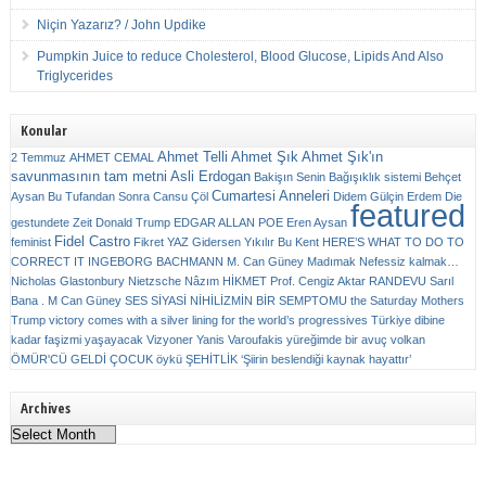
Niçin Yazarız? / John Updike
Pumpkin Juice to reduce Cholesterol, Blood Glucose, Lipids And Also
Triglycerides
Konular
Ahmet Telli
Ahmet Şık
Ahmet Şık'ın
2 Temmuz
AHMET CEMAL
savunmasının tam metni
Asli Erdogan
Bakişın Senin
Bağışıklık sistemi
Behçet
Cumartesi Anneleri
Aysan
Bu Tufandan Sonra
Cansu Çöl
Didem Gülçin Erdem
Die
featured
gestundete Zeit
Donald Trump
EDGAR ALLAN POE
Eren Aysan
Fidel Castro
feminist
Fikret YAZ
Gidersen Yıkılır Bu Kent
HERE’S WHAT TO DO TO
CORRECT IT
INGEBORG BACHMANN
M. Can Güney
Madımak
Nefessiz kalmak…
Nicholas Glastonbury
Nietzsche
Nâzım HİKMET
Prof. Cengiz Aktar
RANDEVU
Sarıl
Bana . M Can Güney
SES
SİYASİ NİHİLİZMİN BİR SEMPTOMU
the Saturday Mothers
Trump victory comes with a silver lining for the world’s progressives
Türkiye dibine
kadar faşizmi yaşayacak
Vizyoner
Yanis Varoufakis
yüreğimde bir avuç volkan
ÖMÜR'CÜ GELDİ ÇOCUK
öykü
ŞEHİTLİK
‘Şiirin beslendiği kaynak hayattır’
Archives
Archives