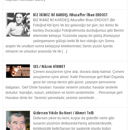
BİZ İKİMİZ İKİ KARDEŞ /Muzaffer İlhan ERDOST
BİZ İKİMİZ İKİ KARDEŞ /Muzaffer İlhan ERDOST (Bir
Fotoğraf Altı İçin) Ve biz geleceğiz bir gün, biz ikimiz İki
kardeş Duracağız Fotoğrafımızda durduğumuz gibi Benim
ellerimde kelepçe Yüzümde yapay bir gülüş (Kelepçeyi
yadırgamanın gülüşü belki İlk kez olduğu için Sonra
alıştım Ve unuttum sonra kelepçeyi bileklerimde) Senin yüzün İçerde
olmanın ve umudun arasında Ve ilk […]
SES / Nâzım HİKMET
Çeneni avuçlarının içine alıp, duvara dalıp kalma!. Çeneni
avuçlarının içine alma!. Kalk! Pencereye gel! Bak! Dışarda
gece bir cenup denizi gibi güzel, çarpıyor pencerene
dalgaları.. Gel! Dinle havaları: havalar seslerin yoludur, havalar seslerle
doludur: toprağın, suyun, yıldızların ve bizim seslerimizle… Pencereye gel!
Havaları dinle bir: Sesimiz yanındadır, sesimiz seninledir…
Gidersen Yıkılır Bu Kent / Ahmet Telli
Gidersen yıkılır bu kent, kuşlar da giderBir nehir gibi
susarım yüzünün deltasındaYanlış adreslerdeydik,
kimliksizdik belkiSarışın bir şaşkınlık olurdu bütün