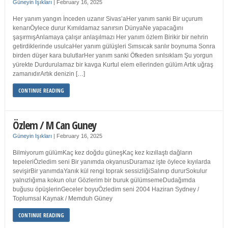
Güneyin Işıkları
|
February 16, 2025
Her yanım yangın İnceden uzanır Sivas’aHer yanım sanki Bir uçurum
kenarıÖylece durur Kımıldamaz sanırsın DünyaNe yapacağını
şaşırmışAnlamaya çalışır anlaşılmazı Her yanım özlem Birikir bir nehrin
getirdiklerinde usulcaHer yanım gülüşleri Sımsıcak sarılır boynuma Sonra
birden düşer kara bulutlarHer yanım sanki Öfkeden sırılsıklam Şu yorgun
yürekte Durdurulamaz bir kavga Kurtul elem ellerinden gülüm Artık uğraş
zamanıdırArtık denizin […]
CONTINUE READING
Özlem / M Can Guney
Güneyin Işıkları
|
February 16, 2025
Bilmiyorum gülümKaç kez doğdu güneşKaç kez kızıllaştı dağların
tepeleriÖzledim seni Bir yanımda okyanusDuramaz işte öylece kıyılarda
sevişirBir yanımdaYanık kül rengi toprak sessizliğiSalınıp dururSokulur
yalnızlığıma kokun olur Gözlerim bir buruk gülümsemeDudağımda
buğusu öpüşlerinGeceler boyuÖzledim seni 2004 Haziran Sydney /
Toplumsal Kaynak / Memduh Güney
CONTINUE READING