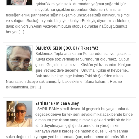
ışıklarBiz mi yalnızdık, durmadan yağmur yağardıÜşür
müydük nar çiçekleri ürperirken Gidersen kim sular
fesleğenleriKuşlar nereye sığınır akşam oluncaSessizliği dinliyorum şimdi
ve soluğunuSustuğun yerde birşeyler kırılıyorBekleyiş diyorum caddelere,
dalıp gidiyorsun Adını yazıyorum bütün otobüs duraklarınaÖpüştüğümüz
her yer […]
ÖMÜR’CÜ GELDİ ÇOCUK ! / Fikret YAZ
Beklemez. Topla arta kalanı Pencereden satıver çocuk …
Kuytu köşe söz verilmişler Süründürür öldürmez. Süpür
gitsen Geç oldu istemez… Küskün yıldız asardım Kırılgan
şiire Yetmez diye geceme.. Unutma ! Çıkın et heybeme…
Bak orda bir kaç imge kalmış Eski bir Şair’den miras.
Nasılsa son dizeye saklanmış. İyi bak eskitme ! Sana kalsın… Resme
ısınmamıştım. Bir […]
Sarıl Bana / M Can Güney
SARIL BANA şimdi desem ki geçecek bu yaşananlar da
geçecek geriye bir tek seni sevdiğim kalacak bende bir de
o masum çocukların yangın mavisi gözleri belki bir de bir
türlü duyulmayan çığlığında annelerin yüreğimizin
kanayan yarası kardeşliğe hasret o güzel ülkem sanma
sakın değmez bu yangın yeri bu darmadağan, cehenneme dönmüş ülke