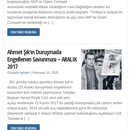
başlayacağım. AKP ve Gülen Cemaati
arasındaki mafyatik iktidar ortaklığının nasıl dağıldığını anlatan bu
inceleme-araştırma kitabımın önsözü şöyle başlıyor: “Türkiye’yi siyasal ve
toplumsal olarak beraber dönüştüren iki güç olan AKP ile Gülen
Cemaati’nin birlikteliği ve […]
CONTINUE READING
Ahmet Şık’ın Duruşmada
Engellenen Savunması – ARALIK
2017
Güneyin Işıkları
|
February 16, 2025
361 gündür tutuklu gazeteci Ahmet Şık’ın
dünkü (25 Aralık) duruşmada engellenen
beyanının tam metnini yayınlıyoruz Yargıtay
Başkanı İsmail Rüştü Cirit, yeni adli yılın
açılışı vesilesiyle 23 Kasım 2017’de yaptığı konuşmada çok çarpıcı veriler
ortaya koydu. 2016 yılı adli suç istatistiklerine göre 80 milyonluk
ülkemizde yaklaşık 6 milyon 900bin şüpheli bulunduğunu açıklayan Cirit;
“Demek ki […]
CONTINUE READING