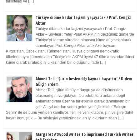
birlikteliği ve […]
Türkiye dibine kadar faşizmi yaşayacak / Prof. Cengiz
Aktar
Türkiye dibine kadar faşizmi yaşayacak / Prof. Cengiz
Aktar – Söyleşi : Yeter Polat AKPM’nin geçtiğimiz günlerde
Türkiye’yi izleme sürecine almasını küme düşmek olarak
tanımlayan Prof. Cengiz Aktar, artık Azerbaycan,
Kırgızistan, Özbekistan, Türkmenistan, Rusya gibi gayri demokratik
ülkelerle aynı kümede olan Türkiye’nin AKPM üyesi 47 ülke arasından ikinci
küme olarak sıraladığı 9 ülkesinden biri olduğunu ifade […]
Ahmet Telli: ‘Şiirin beslendiği kaynak hayattır’ / Didem
Gülçin Erdem
Ahmet Telli, şiirin tümüyle duygu ya da düşünceden
oluşmadığını vurgulayan, bu edebi türü anlama değil
anlamlandırma üzerine bir etkinlik olarak tanımlayan bir
şair. Altı yıl aradan sonra gelen yeni şiir kitabı “Bakışın
Senin” ile de bunu yeniden kanıtlıyor. Telli ile yeni kitabını, şiiri ve şiire dahil
hayatı konuştuk. – Bu söyleşiyi yeryüzündeki en iyi okurlarınızdan […]
Margaret Atwood writes to imprisoned Turkish writer