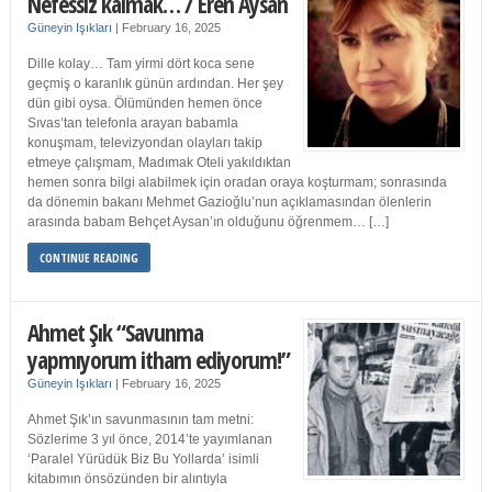
Nefessiz kalmak… / Eren Aysan
Güneyin Işıkları
|
February 16, 2025
Dille kolay… Tam yirmi dört koca sene
geçmiş o karanlık günün ardından. Her şey
dün gibi oysa. Ölümünden hemen önce
Sıvas’tan telefonla arayan babamla
konuşmam, televizyondan olayları takip
etmeye çalışmam, Madımak Oteli yakıldıktan
hemen sonra bilgi alabilmek için oradan oraya koşturmam; sonrasında
da dönemin bakanı Mehmet Gazioğlu’nun açıklamasından ölenlerin
arasında babam Behçet Aysan’ın olduğunu öğrenmem… […]
CONTINUE READING
Ahmet Şık “Savunma
yapmıyorum itham ediyorum!”
Güneyin Işıkları
|
February 16, 2025
Ahmet Şık’ın savunmasının tam metni:
Sözlerime 3 yıl önce, 2014’te yayımlanan
‘Paralel Yürüdük Biz Bu Yollarda’ isimli
kitabımın önsözünden bir alıntıyla