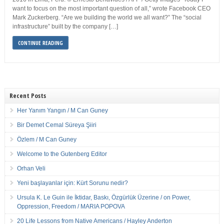
want to focus on the most important question of all,” wrote Facebook CEO
Mark Zuckerberg. “Are we building the world we all want?” The “social
infrastructure” built by the company […]
CONTINUE READING
Recent Posts
Her Yanım Yangın / M Can Guney
Bir Demet Cemal Süreya Şiiri
Özlem / M Can Guney
Welcome to the Gutenberg Editor
Orhan Veli
Yeni başlayanlar için: Kürt Sorunu nedir?
Ursula K. Le Guin ile İktidar, Baskı, Özgürlük Üzerine / on Power,
Oppression, Freedom / MARIA POPOVA
20 Life Lessons from Native Americans / Hayley Anderton