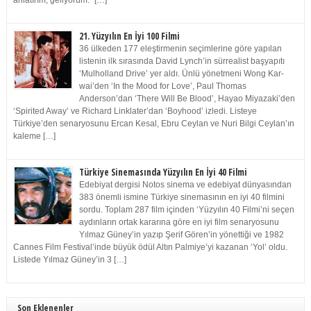
anlatırım, geliyorum.” […]
21. Yüzyılın En İyi 100 Filmi
36 ülkeden 177 eleştirmenin seçimlerine göre yapılan
listenin ilk sırasında David Lynch’in sürrealist başyapıtı
‘Mulholland Drive’ yer aldı. Ünlü yönetmeni Wong Kar-
wai’den ‘In the Mood for Love’, Paul Thomas
Anderson’dan ‘There Will Be Blood’, Hayao Miyazaki’den
‘Spirited Away’ ve Richard Linklater’dan ‘Boyhood’ izledi. Listeye
Türkiye’den senaryosunu Ercan Kesal, Ebru Ceylan ve Nuri Bilgi Ceylan’ın
kaleme […]
Türkiye Sinemasında Yüzyılın En İyi 40 Filmi
Edebiyat dergisi Notos sinema ve edebiyat dünyasından
383 önemli ismine Türkiye sinemasının en iyi 40 filmini
sordu. Toplam 287 film içinden ‘Yüzyılın 40 Filmi’ni seçen
aydınların ortak kararına göre en iyi film senaryosunu
Yılmaz Güney’in yazıp Şerif Gören’in yönettiği ve 1982
Cannes Film Festival’inde büyük ödül Altın Palmiye’yi kazanan ‘Yol’ oldu.
Listede Yılmaz Güney’in 3 […]
Son Eklenenler