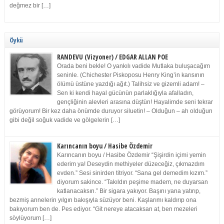
değmez bir […]
Öykü
RANDEVU (Vizyoner) / EDGAR ALLAN POE
Orada beni bekle! O yankılı vadide Mutlaka buluşacağım
seninle. (Chichester Piskoposu Henry King’in karısının
ölümü üstüne yazdığı ağıt.) Talihsiz ve gizemli adam! –
Sen ki kendi hayal gücünün parlaklığıyla afalladın,
gençliğinin alevleri arasına düştün! Hayalimde seni tekrar
görüyorum! Bir kez daha önümde duruyor siluetin! – Olduğun – ah olduğun
gibi değil soğuk vadide ve gölgelerin […]
Karıncanın boyu / Hasibe Özdemir
Karıncanın boyu / Hasibe Özdemir “Şişirdin içimi yemin
ederim ya! Deseydin methiyeler düzeceğiz, çıkmazdım
evden.” Sesi sinirden titriyor. “Sana gel demedim kızım.”
diyorum sakince. “Takıldın peşime madem, ne duyarsan
katlanacaksın.” Bir sigara yakıyor. Başını yana yatırıp,
bezmiş annelerin yılgın bakışıyla süzüyor beni. Kaşlarımı kaldırıp ona
bakıyorum ben de. Pes ediyor. “Git nereye atacaksan at, ben mezeleri
söylüyorum […]