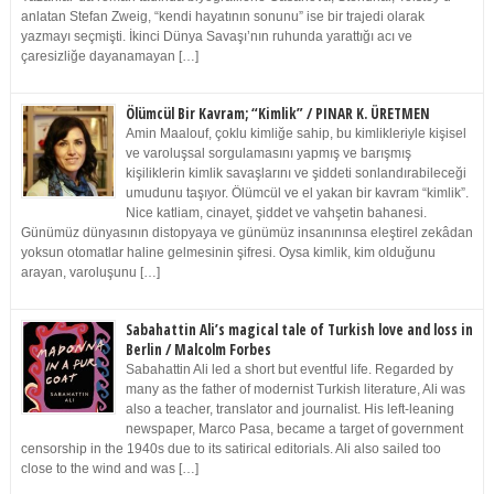
anlatan Stefan Zweig, “kendi hayatının sonunu” ise bir trajedi olarak
yazmayı seçmişti. İkinci Dünya Savaşı’nın ruhunda yarattığı acı ve
çaresizliğe dayanamayan […]
Ölümcül Bir Kavram; “Kimlik” / PINAR K. ÜRETMEN
Amin Maalouf, çoklu kimliğe sahip, bu kimlikleriyle kişisel
ve varoluşsal sorgulamasını yapmış ve barışmış
kişiliklerin kimlik savaşlarını ve şiddeti sonlandırabileceği
umudunu taşıyor. Ölümcül ve el yakan bir kavram “kimlik”.
Nice katliam, cinayet, şiddet ve vahşetin bahanesi.
Günümüz dünyasının distopyaya ve günümüz insanınınsa eleştirel zekâdan
yoksun otomatlar haline gelmesinin şifresi. Oysa kimlik, kim olduğunu
arayan, varoluşunu […]
Sabahattin Ali’s magical tale of Turkish love and loss in
Berlin / Malcolm Forbes
Sabahattin Ali led a short but eventful life. Regarded by
many as the father of modernist Turkish literature, Ali was
also a teacher, translator and journalist. His left-leaning
newspaper, Marco Pasa, became a target of government
censorship in the 1940s due to its satirical editorials. Ali also sailed too
close to the wind and was […]