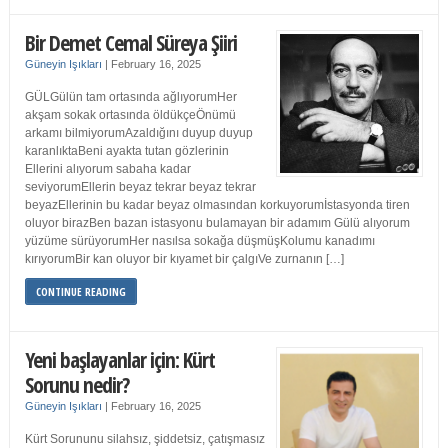
Bir Demet Cemal Süreya Şiiri
Güneyin Işıkları
|
February 16, 2025
GÜLGülün tam ortasında ağlıyorumHer
akşam sokak ortasında öldükçeÖnümü
arkamı bilmiyorumAzaldığını duyup duyup
karanlıktaBeni ayakta tutan gözlerinin
Ellerini alıyorum sabaha kadar
seviyorumEllerin beyaz tekrar beyaz tekrar
beyazEllerinin bu kadar beyaz olmasından korkuyorumİstasyonda tiren
oluyor birazBen bazan istasyonu bulamayan bir adamım Gülü alıyorum
yüzüme sürüyorumHer nasılsa sokağa düşmüşKolumu kanadımı
kırıyorumBir kan oluyor bir kıyamet bir çalgıVe zurnanın […]
CONTINUE READING
Yeni başlayanlar için: Kürt
Sorunu nedir?
Güneyin Işıkları
|
February 16, 2025
Kürt Sorununu silahsız, şiddetsiz, çatışmasız