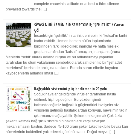
complete chauvinist attitude or at best a thick silence
prevailed towards the […]
SİYASİ NİHİLİZMİN BİR SEMPTOMU; “ŞEHİTLİK” / Cansu
Çöl
İnsanlık için “şehitlik” in tarihi, denilebilir ki “kutsal”ın tarihi
kadar eskidir. Hemen hemen bütün toplumlarda
birbirinden farklı ideolojiler, inançlar ve hatta meslek
grupları tarafından “kutsal” amaçları, inançları uğruna
ölenlerin “şehit” olarak adlandırılışına ve bu adlandırmayı yapanlar
tarafından bu ölüm vakalarının sembolik olarak sahiplenilip bir “şehadet
mertebesi” içerisinde anılışına rastlanır. Burada sorun elbette hayatını
kaybedenlerin adlandırılması […]
Bağışıklık sistemini güçlendirmenin 20 yolu
Soğuk havalar geldiğinde virüsler tarafından hasta
edilmek hiç hoş değildir. Bu yüzden şimdi
bahsedeceğimiz bağışıklık güçlendirici tavsiyeler sizi
virüslerin getirdiği hastalıklardan koruyup, mevsimin tadını
çıkarmanızı sağlayabilir. Şekerden kaçınmak Çok fazla
şeker tüketmek bağışıklık sisteminin bakterilere karşı savaşan
mekanizmasını bastırır. Sadece 75-100 gram şeker tüketmek bile beyaz kan
hücrelerinin bakterileri yok edecek gücünü azaltır. Doğal meyve […]