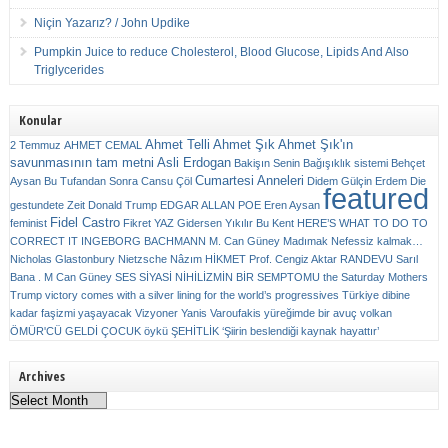
Niçin Yazarız? / John Updike
Pumpkin Juice to reduce Cholesterol, Blood Glucose, Lipids And Also
Triglycerides
Konular
Ahmet Telli
Ahmet Şık
Ahmet Şık'ın
2 Temmuz
AHMET CEMAL
savunmasının tam metni
Asli Erdogan
Bakişın Senin
Bağışıklık sistemi
Behçet
Cumartesi Anneleri
Aysan
Bu Tufandan Sonra
Cansu Çöl
Didem Gülçin Erdem
Die
featured
gestundete Zeit
Donald Trump
EDGAR ALLAN POE
Eren Aysan
Fidel Castro
feminist
Fikret YAZ
Gidersen Yıkılır Bu Kent
HERE’S WHAT TO DO TO
CORRECT IT
INGEBORG BACHMANN
M. Can Güney
Madımak
Nefessiz kalmak…
Nicholas Glastonbury
Nietzsche
Nâzım HİKMET
Prof. Cengiz Aktar
RANDEVU
Sarıl
Bana . M Can Güney
SES
SİYASİ NİHİLİZMİN BİR SEMPTOMU
the Saturday Mothers
Trump victory comes with a silver lining for the world’s progressives
Türkiye dibine
kadar faşizmi yaşayacak
Vizyoner
Yanis Varoufakis
yüreğimde bir avuç volkan
ÖMÜR'CÜ GELDİ ÇOCUK
öykü
ŞEHİTLİK
‘Şiirin beslendiği kaynak hayattır’
Archives
Archives