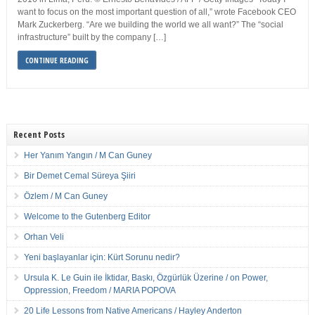
want to focus on the most important question of all,” wrote Facebook CEO
Mark Zuckerberg. “Are we building the world we all want?” The “social
infrastructure” built by the company […]
CONTINUE READING
Recent Posts
Her Yanım Yangın / M Can Guney
Bir Demet Cemal Süreya Şiiri
Özlem / M Can Guney
Welcome to the Gutenberg Editor
Orhan Veli
Yeni başlayanlar için: Kürt Sorunu nedir?
Ursula K. Le Guin ile İktidar, Baskı, Özgürlük Üzerine / on Power,
Oppression, Freedom / MARIA POPOVA
20 Life Lessons from Native Americans / Hayley Anderton