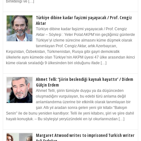
birlikteliği ve […]
Türkiye dibine kadar faşizmi yaşayacak / Prof. Cengiz
Aktar
Türkiye dibine kadar faşizmi yaşayacak / Prof. Cengiz
Aktar – Söyleşi : Yeter Polat AKPM’nin geçtiğimiz günlerde
Türkiye’yi izleme sürecine almasını küme düşmek olarak
tanımlayan Prof. Cengiz Aktar, artık Azerbaycan,
Kırgızistan, Özbekistan, Türkmenistan, Rusya gibi gayri demokratik
ülkelerle aynı kümede olan Türkiye’nin AKPM üyesi 47 ülke arasından ikinci
küme olarak sıraladığı 9 ülkesinden biri olduğunu ifade […]
Ahmet Telli: ‘Şiirin beslendiği kaynak hayattır’ / Didem
Gülçin Erdem
Ahmet Telli, şiirin tümüyle duygu ya da düşünceden
oluşmadığını vurgulayan, bu edebi türü anlama değil
anlamlandırma üzerine bir etkinlik olarak tanımlayan bir
şair. Altı yıl aradan sonra gelen yeni şiir kitabı “Bakışın
Senin” ile de bunu yeniden kanıtlıyor. Telli ile yeni kitabını, şiiri ve şiire dahil
hayatı konuştuk. – Bu söyleşiyi yeryüzündeki en iyi okurlarınızdan […]
Margaret Atwood writes to imprisoned Turkish writer