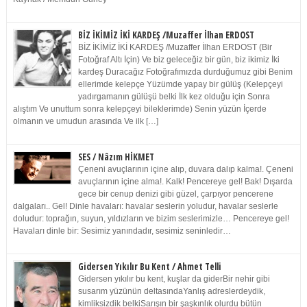
BİZ İKİMİZ İKİ KARDEŞ /Muzaffer İlhan ERDOST
BİZ İKİMİZ İKİ KARDEŞ /Muzaffer İlhan ERDOST (Bir
Fotoğraf Altı İçin) Ve biz geleceğiz bir gün, biz ikimiz İki
kardeş Duracağız Fotoğrafımızda durduğumuz gibi Benim
ellerimde kelepçe Yüzümde yapay bir gülüş (Kelepçeyi
yadırgamanın gülüşü belki İlk kez olduğu için Sonra
alıştım Ve unuttum sonra kelepçeyi bileklerimde) Senin yüzün İçerde
olmanın ve umudun arasında Ve ilk […]
SES / Nâzım HİKMET
Çeneni avuçlarının içine alıp, duvara dalıp kalma!. Çeneni
avuçlarının içine alma!. Kalk! Pencereye gel! Bak! Dışarda
gece bir cenup denizi gibi güzel, çarpıyor pencerene
dalgaları.. Gel! Dinle havaları: havalar seslerin yoludur, havalar seslerle
doludur: toprağın, suyun, yıldızların ve bizim seslerimizle… Pencereye gel!
Havaları dinle bir: Sesimiz yanındadır, sesimiz seninledir…
Gidersen Yıkılır Bu Kent / Ahmet Telli
Gidersen yıkılır bu kent, kuşlar da giderBir nehir gibi
susarım yüzünün deltasındaYanlış adreslerdeydik,
kimliksizdik belkiSarışın bir şaşkınlık olurdu bütün