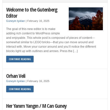
Welcome to the Gutenberg
Editor
Güneyin Işıkları
|
February 16, 2025
The goal of this new editor is to make
adding rich content to WordPress simple
and enjoyable. This whole post is composed of pieces of content—
somewhat similar to LEGO bricks—that you can move around and
interact with. Move your cursor around and you’ll notice the different
blocks light up with outlines and arrows. Press the […]
CONTINUE READING
Orhan Veli
Güneyin Işıkları
|
February 16, 2025
CONTINUE READING
Her Yanım Yangın / M Can Guney