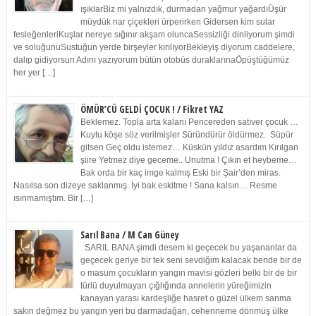
ışıklarBiz mi yalnızdık, durmadan yağmur yağardıÜşür
müydük nar çiçekleri ürperirken Gidersen kim sular
fesleğenleriKuşlar nereye sığınır akşam oluncaSessizliği dinliyorum şimdi
ve soluğunuSustuğun yerde birşeyler kırılıyorBekleyiş diyorum caddelere,
dalıp gidiyorsun Adını yazıyorum bütün otobüs duraklarınaÖpüştüğümüz
her yer […]
ÖMÜR’CÜ GELDİ ÇOCUK ! / Fikret YAZ
Beklemez. Topla arta kalanı Pencereden satıver çocuk …
Kuytu köşe söz verilmişler Süründürür öldürmez. Süpür
gitsen Geç oldu istemez… Küskün yıldız asardım Kırılgan
şiire Yetmez diye geceme.. Unutma ! Çıkın et heybeme…
Bak orda bir kaç imge kalmış Eski bir Şair’den miras.
Nasılsa son dizeye saklanmış. İyi bak eskitme ! Sana kalsın… Resme
ısınmamıştım. Bir […]
Sarıl Bana / M Can Güney
SARIL BANA şimdi desem ki geçecek bu yaşananlar da
geçecek geriye bir tek seni sevdiğim kalacak bende bir de
o masum çocukların yangın mavisi gözleri belki bir de bir
türlü duyulmayan çığlığında annelerin yüreğimizin
kanayan yarası kardeşliğe hasret o güzel ülkem sanma
sakın değmez bu yangın yeri bu darmadağan, cehenneme dönmüş ülke