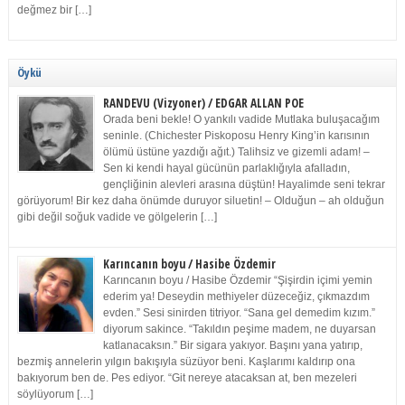
değmez bir […]
Öykü
RANDEVU (Vizyoner) / EDGAR ALLAN POE
Orada beni bekle! O yankılı vadide Mutlaka buluşacağım
seninle. (Chichester Piskoposu Henry King’in karısının
ölümü üstüne yazdığı ağıt.) Talihsiz ve gizemli adam! –
Sen ki kendi hayal gücünün parlaklığıyla afalladın,
gençliğinin alevleri arasına düştün! Hayalimde seni tekrar
görüyorum! Bir kez daha önümde duruyor siluetin! – Olduğun – ah olduğun
gibi değil soğuk vadide ve gölgelerin […]
Karıncanın boyu / Hasibe Özdemir
Karıncanın boyu / Hasibe Özdemir “Şişirdin içimi yemin
ederim ya! Deseydin methiyeler düzeceğiz, çıkmazdım
evden.” Sesi sinirden titriyor. “Sana gel demedim kızım.”
diyorum sakince. “Takıldın peşime madem, ne duyarsan
katlanacaksın.” Bir sigara yakıyor. Başını yana yatırıp,
bezmiş annelerin yılgın bakışıyla süzüyor beni. Kaşlarımı kaldırıp ona
bakıyorum ben de. Pes ediyor. “Git nereye atacaksan at, ben mezeleri
söylüyorum […]