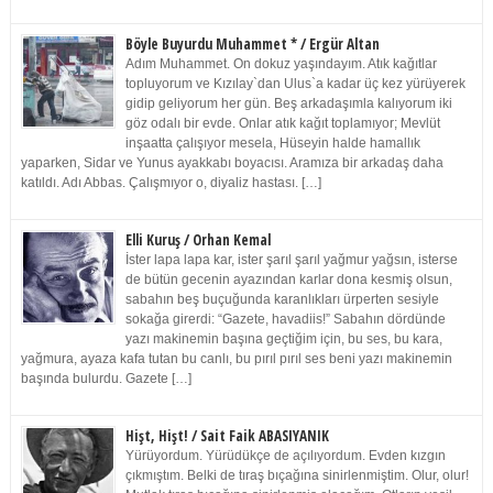
Böyle Buyurdu Muhammet * / Ergür Altan
Adım Muhammet. On dokuz yaşındayım. Atık kağıtlar
topluyorum ve Kızılay`dan Ulus`a kadar üç kez yürüyerek
gidip geliyorum her gün. Beş arkadaşımla kalıyorum iki
göz odalı bir evde. Onlar atık kağıt toplamıyor; Mevlüt
inşaatta çalışıyor mesela, Hüseyin halde hamallık
yaparken, Sidar ve Yunus ayakkabı boyacısı. Aramıza bir arkadaş daha
katıldı. Adı Abbas. Çalışmıyor o, diyaliz hastası. […]
Elli Kuruş / Orhan Kemal
İster lapa lapa kar, ister şarıl şarıl yağmur yağsın, isterse
de bütün gecenin ayazından karlar dona kesmiş olsun,
sabahın beş buçuğunda karanlıkları ürperten sesiyle
sokağa girerdi: “Gazete, havadiis!” Sabahın dördünde
yazı makinemin başına geçtiğim için, bu ses, bu kara,
yağmura, ayaza kafa tutan bu canlı, bu pırıl pırıl ses beni yazı makinemin
başında bulurdu. Gazete […]
Hişt, Hişt! / Sait Faik ABASIYANIK
Yürüyordum. Yürüdükçe de açılıyordum. Evden kızgın
çıkmıştım. Belki de tıraş bıçağına sinirlenmiştim. Olur, olur!