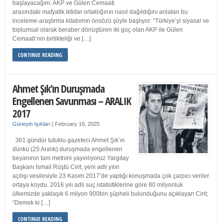
başlayacağım. AKP ve Gülen Cemaati
arasındaki mafyatik iktidar ortaklığının nasıl dağıldığını anlatan bu
inceleme-araştırma kitabımın önsözü şöyle başlıyor: “Türkiye’yi siyasal ve
toplumsal olarak beraber dönüştüren iki güç olan AKP ile Gülen
Cemaati’nin birlikteliği ve […]
CONTINUE READING
Ahmet Şık’ın Duruşmada
Engellenen Savunması – ARALIK
2017
Güneyin Işıkları
|
February 16, 2025
361 gündür tutuklu gazeteci Ahmet Şık’ın
dünkü (25 Aralık) duruşmada engellenen
beyanının tam metnini yayınlıyoruz Yargıtay
Başkanı İsmail Rüştü Cirit, yeni adli yılın
açılışı vesilesiyle 23 Kasım 2017’de yaptığı konuşmada çok çarpıcı veriler
ortaya koydu. 2016 yılı adli suç istatistiklerine göre 80 milyonluk
ülkemizde yaklaşık 6 milyon 900bin şüpheli bulunduğunu açıklayan Cirit;
“Demek ki […]
CONTINUE READING