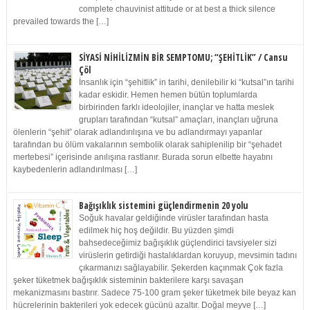
complete chauvinist attitude or at best a thick silence
prevailed towards the […]
SİYASİ NİHİLİZMİN BİR SEMPTOMU; “ŞEHİTLİK” / Cansu
Çöl
İnsanlık için “şehitlik” in tarihi, denilebilir ki “kutsal”ın tarihi
kadar eskidir. Hemen hemen bütün toplumlarda
birbirinden farklı ideolojiler, inançlar ve hatta meslek
grupları tarafından “kutsal” amaçları, inançları uğruna
ölenlerin “şehit” olarak adlandırılışına ve bu adlandırmayı yapanlar
tarafından bu ölüm vakalarının sembolik olarak sahiplenilip bir “şehadet
mertebesi” içerisinde anılışına rastlanır. Burada sorun elbette hayatını
kaybedenlerin adlandırılması […]
Bağışıklık sistemini güçlendirmenin 20 yolu
Soğuk havalar geldiğinde virüsler tarafından hasta
edilmek hiç hoş değildir. Bu yüzden şimdi
bahsedeceğimiz bağışıklık güçlendirici tavsiyeler sizi
virüslerin getirdiği hastalıklardan koruyup, mevsimin tadını
çıkarmanızı sağlayabilir. Şekerden kaçınmak Çok fazla
şeker tüketmek bağışıklık sisteminin bakterilere karşı savaşan
mekanizmasını bastırır. Sadece 75-100 gram şeker tüketmek bile beyaz kan
hücrelerinin bakterileri yok edecek gücünü azaltır. Doğal meyve […]