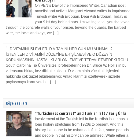
Asli Erdoğan
On PEN’s Day of the Imprisoned Writer, Canadian poet,
novelist and activist Margaret Atwood writes to imprisoned
Turkish writer Asli Erdoğan. Dear Asli Erdogan, Today is
your 91st day behind bars. I’m writing to tell you that even
through the concrete walls of your prison, beyond the guards, the barbed
wire, the locks and keys, we […]
D VİTAMİNİ İŞLEVLERİ D VİTAMİNİ HER GÜN MÜ ALINMALI?
İSTENİLEN D VİTAMİNİ DÜZEYİNE ERİŞİLMESİ VE O DÜZEYİN
KORUNMASININ HASTALIKLARI ÖNLEME VE TEDAVİ ETMEDEKİ ROLÜ
South Carolina Tıp Üniversitesi profesörlerinden Dr. Bruce W. Hollis’in bu
videosunu birkaç kez dikkatle izledik. D vitamininin vücuttaki işlevleri
hakkında çok güzel bilgilendiriyor. Anladıklarımızı özetleyerek sizlerle
paylaşmaya karar verdik. […]
Köşe Yazıları
“Turkishness contract” and Turkish left / Barış Ünlü
Involvement of the Turkish left in the Kurdish issue has a
long history stretching from 1920s to present. And this
history is not one to be ashamed of. In fact, some periods
and people in that history can be admired. While either a