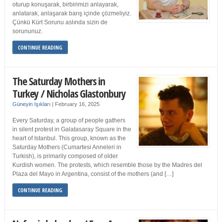
oturup konuşarak, birbirimizi anlayarak,
anlatarak, anlaşarak barış içinde çözmeliyiz.
Çünkü Kürt Sorunu aslında sizin de
sorununuz.
CONTINUE READING
The Saturday Mothers in
Turkey / Nicholas Glastonbury
Güneyin Işıkları
|
February 16, 2025
Every Saturday, a group of people gathers
in silent protest in Galatasaray Square in the
heart of Istanbul. This group, known as the
Saturday Mothers (Cumartesi Anneleri in
Turkish), is primarily composed of older
Kurdish women. The protests, which resemble those by the Madres del
Plaza del Mayo in Argentina, consist of the mothers (and […]
CONTINUE READING