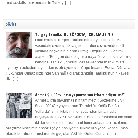
and socialist movements in Turkey. […]
Söyleşi
Turgay Tanülkü: BU RÖPORTAJI OKUMALISINIZ
Ünlü oyuncu Turgay Tanülkü’nün hayatı film gibi. 62
yaşındaki oyuncu, 18 yaşında girdiği cezaevinden 26
yaşında başka biri olarak çıkmış. Özgürlüğe ilk adımı
atarken “Ben geri döneceğim buraya!” diye bir söz vermiş
kendine. Tanülkü, ömrünü cezaevlerinde mahkumları
tiyatroyla buluşturmaya adamış bir oyuncu… Çoğu insanın Eşkıya Dünyaya
Hükümdar Olmaz dizisinde Şahinağa olarak tanıdığı Tanülkü’nün hikayesi
dizi […]
Ahmet Şık “Savunma yapmıyorum itham ediyorum!”
Ahmet Şık’ın savunmasının tam metni: Sözlerime 3 yıl
önce, 2014’te yayımlanan ‘Paralel Yürüdük Biz Bu
Yollarda’ isimli kitabımın önsözünden bir alıntıyla
başlayacağım. AKP ve Gülen Cemaati arasındaki mafyatik
iktidar ortaklığının nasıl dağıldığını anlatan bu inceleme-
araştırma kitabımın önsözü şöyle başlıyor: “Türkiye’yi siyasal ve toplumsal
olarak beraber dönüştüren iki güç olan AKP ile Gülen Cemaati’nin