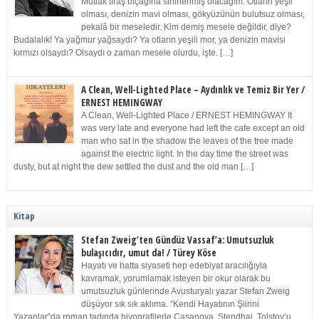
Mutlak tıraş bıçağına sinirlenmiş olacağım. Otların yeşil
olması, denizin mavi olması, gökyüzünün bulutsuz olması,
pekalâ bir meseledir. Kim demiş mesele değildir, diye?
Budalalık! Ya yağmur yağsaydı? Ya otların yeşili mor, ya denizin mavisi
kırmızı olsaydı? Olsaydı o zaman mesele olurdu, işte. […]
A Clean, Well-Lighted Place – Aydınlık ve Temiz Bir Yer /
ERNEST HEMINGWAY
A Clean, Well-Lighted Place / ERNEST HEMINGWAY It
was very late and everyone had left the cafe except an old
man who sat in the shadow the leaves of the tree made
against the electric light. In the day time the street was
dusty, but at night the dew settled the dust and the old man […]
Kitap
Stefan Zweig’ten Gündüz Vassaf’a: Umutsuzluk
bulaşıcıdır, umut da! / Türey Köse
Hayatı ve hatta siyaseti hep edebiyat aracılığıyla
kavramak, yorumlamak isteyen bir okur olarak bu
umutsuzluk günlerinde Avusturyalı yazar Stefan Zweig
düşüyor sık sık aklıma. “Kendi Hayatının Şiirini
Yazanlar”da roman tadında biyografilerle Casanova, Stendhal, Tolstoy’u