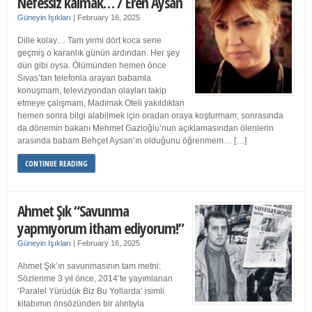
Nefessiz kalmak… / Eren Aysan
Güneyin Işıkları
|
February 16, 2025
Dille kolay… Tam yirmi dört koca sene
geçmiş o karanlık günün ardından. Her şey
dün gibi oysa. Ölümünden hemen önce
Sıvas’tan telefonla arayan babamla
konuşmam, televizyondan olayları takip
etmeye çalışmam, Madımak Oteli yakıldıktan
hemen sonra bilgi alabilmek için oradan oraya koşturmam; sonrasında
da dönemin bakanı Mehmet Gazioğlu’nun açıklamasından ölenlerin
arasında babam Behçet Aysan’ın olduğunu öğrenmem… […]
CONTINUE READING
Ahmet Şık “Savunma
yapmıyorum itham ediyorum!”
Güneyin Işıkları
|
February 16, 2025
Ahmet Şık’ın savunmasının tam metni:
Sözlerime 3 yıl önce, 2014’te yayımlanan
‘Paralel Yürüdük Biz Bu Yollarda’ isimli
kitabımın önsözünden bir alıntıyla