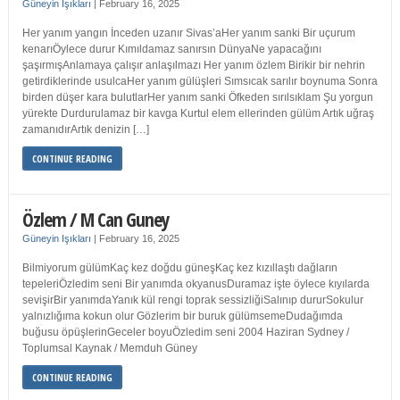
Güneyin Işıkları
|
February 16, 2025
Her yanım yangın İnceden uzanır Sivas’aHer yanım sanki Bir uçurum
kenarıÖylece durur Kımıldamaz sanırsın DünyaNe yapacağını
şaşırmışAnlamaya çalışır anlaşılmazı Her yanım özlem Birikir bir nehrin
getirdiklerinde usulcaHer yanım gülüşleri Sımsıcak sarılır boynuma Sonra
birden düşer kara bulutlarHer yanım sanki Öfkeden sırılsıklam Şu yorgun
yürekte Durdurulamaz bir kavga Kurtul elem ellerinden gülüm Artık uğraş
zamanıdırArtık denizin […]
CONTINUE READING
Özlem / M Can Guney
Güneyin Işıkları
|
February 16, 2025
Bilmiyorum gülümKaç kez doğdu güneşKaç kez kızıllaştı dağların
tepeleriÖzledim seni Bir yanımda okyanusDuramaz işte öylece kıyılarda
sevişirBir yanımdaYanık kül rengi toprak sessizliğiSalınıp dururSokulur
yalnızlığıma kokun olur Gözlerim bir buruk gülümsemeDudağımda
buğusu öpüşlerinGeceler boyuÖzledim seni 2004 Haziran Sydney /
Toplumsal Kaynak / Memduh Güney
CONTINUE READING