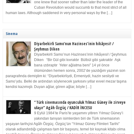
one knew that sooner rather than later the leader of the
Cuban Revolution would succumb to that most strict of all
human laws. Although saddened in very personal ways by the […]
Sinema
Diyarbekirli Samo’nun Hazinses’inin hikâyesi! /
Şeyhmus Diken
Diyarbekirli Samo’nun Hazinses’inin hikâyesi! / Şeyhmus
Diken “Bir Gül gibi kıvraktır Bülbül gibi şakraktır Aşk
bana ızdıraptır Yeter ağlatma beni” 14 yıl önce
ölümünden hemen sonra, 2002’de yazdığım yazının son
paragrafında demiştim ki: “Diyarbekirliydi, Ermeniydi, hazin sesliydi ve
Samo’ydu. Belki de ardından söylenecek şarkısını yıllar evvel mezar taşına
kendisi kazımıştı. Duyan ağlar, gören ağlar, böyle […]
“Türk sinemasında oyunculuk Yılmaz Güney ile zirveye
ulaşır” Agâh Özgüç / KADİR İNCESU
9 Eylül 1984’te Paris’te yaşamını yitiren Yılmaz Güney’i
yakından tanıyan isimlerden biri de Türk sinemasının
yaşayan tarihçisi Agâh Özgüç. Özgüç’ün “Yılmaz Güney Filmleri Tarihi”
olarak adlandırdığı çalışması tam bir başvuru, temel bir kaynak kitabı olma