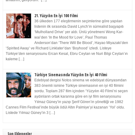
anlatırım, geliyorum.” […]
21. Yüzyılın En İyi 100 Filmi
36 ülkeden 177 eleştirmenin seçimlerine göre yapılan
listenin ilk sırasında David Lynch’in sürrealist başyapıtı
‘Mulholland Drive’ yer aldı. Ünlü yönetmeni Wong Kar-
wai’den ‘In the Mood for Love’, Paul Thomas
Anderson’dan ‘There Will Be Blood’, Hayao Miyazaki’den
‘Spirited Away’ ve Richard Linklater’dan ‘Boyhood’ izledi. Listeye
Türkiye’den senaryosunu Ercan Kesal, Ebru Ceylan ve Nuri Bilgi Ceylan’ın
kaleme […]
Türkiye Sinemasında Yüzyılın En İyi 40 Filmi
Edebiyat dergisi Notos sinema ve edebiyat dünyasından
383 önemli ismine Türkiye sinemasının en iyi 40 filmini
sordu. Toplam 287 film içinden ‘Yüzyılın 40 Filmi’ni seçen
aydınların ortak kararına göre en iyi film senaryosunu
Yılmaz Güney’in yazıp Şerif Gören’in yönettiği ve 1982
Cannes Film Festival’inde büyük ödül Altın Palmiye’yi kazanan ‘Yol’ oldu.
Listede Yılmaz Güney’in 3 […]
Son Eklenenler