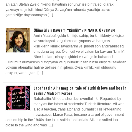
anlatan Stefan Zweig, “kendi hayatının sonunu” ise bir trajedi olarak
yazmayı seçmişti. İkinci Dünya Savaşı’nın ruhunda yarattığı acı ve
çaresizliğe dayanamayan […]
Ölümcül Bir Kavram; “Kimlik” / PINAR K. ÜRETMEN
Amin Maalouf, çoklu kimliğe sahip, bu kimlikleriyle kişisel
ve varoluşsal sorgulamasını yapmış ve barışmış
kişiliklerin kimlik savaşlarını ve şiddeti sonlandırabileceği
umudunu taşıyor. Ölümcül ve el yakan bir kavram “kimlik”.
Nice katliam, cinayet, şiddet ve vahşetin bahanesi.
Günümüz dünyasının distopyaya ve günümüz insanınınsa eleştirel zekâdan
yoksun otomatlar haline gelmesinin şifresi. Oysa kimlik, kim olduğunu
arayan, varoluşunu […]
Sabahattin Ali’s magical tale of Turkish love and loss in
Berlin / Malcolm Forbes
Sabahattin Ali led a short but eventful life. Regarded by
many as the father of modernist Turkish literature, Ali was
also a teacher, translator and journalist. His left-leaning
newspaper, Marco Pasa, became a target of government
censorship in the 1940s due to its satirical editorials. Ali also sailed too
close to the wind and was […]