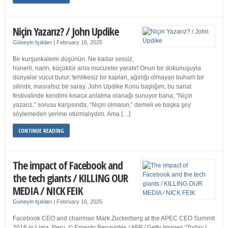
Niçin Yazarız? / John Updike
Güneyin Işıkları
|
February 16, 2025
Bir kurşunkalemi düşünün. Ne kadar sessiz,
hünerli, narin, küçüktür ama mucizeler yaratır! Onun bir dokunuşuyla
dünyalar vücut bulur; tehlikesiz bir kaplan, ağırlığı olmayan buharlı bir
silindir, masrafsız bir saray. John Updike Konu başlığım, bu sanat
festivalinde kendimi kısaca anlatma olanağı sunuyor bana; “Niçin
yazarız,” sorusu karşısında, “Niçin olmasın,” demeli ve başka şey
söylemeden yerime oturmalıydım. Ama […]
CONTINUE READING
The impact of Facebook and
the tech giants / KILLING OUR
MEDIA / NICK FEIK
Güneyin Işıkları
|
February 16, 2025
Facebook CEO and chairman Mark Zuckerberg at the APEC CEO Summit
2016 in Lima, Peru. © Ernesto Benavides / AFP / Getty Images “Today I