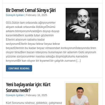
Bir Demet Cemal Süreya Şiiri
Güneyin Işıkları
|
February 16, 2025
GÜLGülün tam ortasında ağlıyorumHer
akşam sokak ortasında öldükçeÖnümü
arkamı bilmiyorumAzaldığını duyup duyup
karanlıktaBeni ayakta tutan gözlerinin
Ellerini alıyorum sabaha kadar
seviyorumEllerin beyaz tekrar beyaz tekrar
beyazEllerinin bu kadar beyaz olmasından korkuyorumİstasyonda tiren
oluyor birazBen bazan istasyonu bulamayan bir adamım Gülü alıyorum
yüzüme sürüyorumHer nasılsa sokağa düşmüşKolumu kanadımı
kırıyorumBir kan oluyor bir kıyamet bir çalgıVe zurnanın […]
CONTINUE READING
Yeni başlayanlar için: Kürt
Sorunu nedir?
Güneyin Işıkları
|
February 16, 2025
Kürt Sorununu silahsız, şiddetsiz, çatışmasız