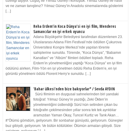
özelliği taşıyor. Özgüç ile Yılmaz Güney’i konuştuk. Yılmaz Güney ile nasıl
ve ne zaman tanıştınız? Yılmaz Güney’in Anadolu sinemalarında gösterimi
[…]
Reha Erdem’in Koca Dünya’si en iyi film, Menderes
Samancılar en iyi erkek oyuncu
Adana Büyükşehir Belediyesi tarafından düzenlenen 23.
Uluslararası Adana Film Festivali’nde ödüllen Çukurova
Üniversitesi Kongre Merkezi’nde yapılan törenle
sahiplerine sunuldu. Törende, “Koca Dünya”, “Babamın
Kanatları” ve “Albüm” filmleri ödülleri topladı. Reha
Erdem’in yönetmenliğini yaptığı “Koca Dünya” en iyi film
ödülünü alırken, Film-Yön en iyi yönetmen ödülü Reha Erdem’e, en iyi
görüntü yönetmeni ödülü Florent Herry’e sunuldu. […]
‘Bahar ülkesi’nden bize bakıyorlar* / Sevda AYDIN
Sürü filminin en duygusal sahnelerinden biri yandaki
fotoğraf. Yılmaz Güney’in yazdığı, Zeki Ökten’in
yönetmenliğini üstlendiği Sürü’nün setinden çıkan bu
fotoğrafın çekilmesinden yıllar sonra tek tek ayrıldılar
aramızdan Yaman Okay, Tuncel Kurtiz ve Tarık Akan…
#”Ölümü gömdüm, geliyorum. Bir sonbahar günüydü, geliyorum. Güneşler
buz gibiydi, geliyorum. Ve bütün kötülükler. Ölümün armaları gibiydi. Size