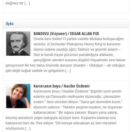
değmez bir […]
Öykü
RANDEVU (Vizyoner) / EDGAR ALLAN POE
Orada beni bekle! O yankılı vadide Mutlaka buluşacağım
seninle. (Chichester Piskoposu Henry King’in karısının
ölümü üstüne yazdığı ağıt.) Talihsiz ve gizemli adam! –
Sen ki kendi hayal gücünün parlaklığıyla afalladın,
gençliğinin alevleri arasına düştün! Hayalimde seni tekrar
görüyorum! Bir kez daha önümde duruyor siluetin! – Olduğun – ah olduğun
gibi değil soğuk vadide ve gölgelerin […]
Karıncanın boyu / Hasibe Özdemir
Karıncanın boyu / Hasibe Özdemir “Şişirdin içimi yemin
ederim ya! Deseydin methiyeler düzeceğiz, çıkmazdım
evden.” Sesi sinirden titriyor. “Sana gel demedim kızım.”
diyorum sakince. “Takıldın peşime madem, ne duyarsan
katlanacaksın.” Bir sigara yakıyor. Başını yana yatırıp,
bezmiş annelerin yılgın bakışıyla süzüyor beni. Kaşlarımı kaldırıp ona
bakıyorum ben de. Pes ediyor. “Git nereye atacaksan at, ben mezeleri
söylüyorum […]