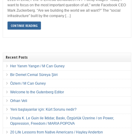
want to focus on the most important question of all,” wrote Facebook CEO
Mark Zuckerberg. “Are we building the world we all want?” The “social
infrastructure” built by the company […]
CONTINUE READING
Recent Posts
Her Yanım Yangın / M Can Guney
Bir Demet Cemal Süreya Şiiri
Özlem / M Can Guney
Welcome to the Gutenberg Editor
Orhan Veli
Yeni başlayanlar için: Kürt Sorunu nedir?
Ursula K. Le Guin ile İktidar, Baskı, Özgürlük Üzerine / on Power,
Oppression, Freedom / MARIA POPOVA
20 Life Lessons from Native Americans / Hayley Anderton