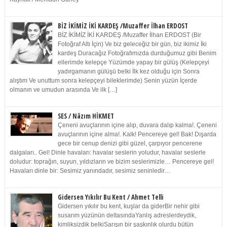
BİZ İKİMİZ İKİ KARDEŞ /Muzaffer İlhan ERDOST
BİZ İKİMİZ İKİ KARDEŞ /Muzaffer İlhan ERDOST (Bir
Fotoğraf Altı İçin) Ve biz geleceğiz bir gün, biz ikimiz İki
kardeş Duracağız Fotoğrafımızda durduğumuz gibi Benim
ellerimde kelepçe Yüzümde yapay bir gülüş (Kelepçeyi
yadırgamanın gülüşü belki İlk kez olduğu için Sonra
alıştım Ve unuttum sonra kelepçeyi bileklerimde) Senin yüzün İçerde
olmanın ve umudun arasında Ve ilk […]
SES / Nâzım HİKMET
Çeneni avuçlarının içine alıp, duvara dalıp kalma!. Çeneni
avuçlarının içine alma!. Kalk! Pencereye gel! Bak! Dışarda
gece bir cenup denizi gibi güzel, çarpıyor pencerene
dalgaları.. Gel! Dinle havaları: havalar seslerin yoludur, havalar seslerle
doludur: toprağın, suyun, yıldızların ve bizim seslerimizle… Pencereye gel!
Havaları dinle bir: Sesimiz yanındadır, sesimiz seninledir…
Gidersen Yıkılır Bu Kent / Ahmet Telli
Gidersen yıkılır bu kent, kuşlar da giderBir nehir gibi
susarım yüzünün deltasındaYanlış adreslerdeydik,
kimliksizdik belkiSarışın bir şaşkınlık olurdu bütün