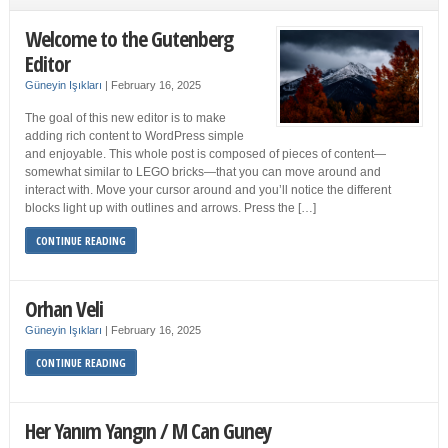
Welcome to the Gutenberg
Editor
Güneyin Işıkları
|
February 16, 2025
The goal of this new editor is to make
adding rich content to WordPress simple
and enjoyable. This whole post is composed of pieces of content—
somewhat similar to LEGO bricks—that you can move around and
interact with. Move your cursor around and you’ll notice the different
blocks light up with outlines and arrows. Press the […]
CONTINUE READING
Orhan Veli
Güneyin Işıkları
|
February 16, 2025
CONTINUE READING
Her Yanım Yangın / M Can Guney