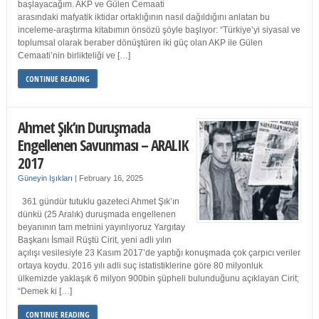
başlayacağım. AKP ve Gülen Cemaati
arasındaki mafyatik iktidar ortaklığının nasıl dağıldığını anlatan bu
inceleme-araştırma kitabımın önsözü şöyle başlıyor: “Türkiye’yi siyasal ve
toplumsal olarak beraber dönüştüren iki güç olan AKP ile Gülen
Cemaati’nin birlikteliği ve […]
CONTINUE READING
Ahmet Şık’ın Duruşmada
Engellenen Savunması – ARALIK
2017
Güneyin Işıkları
|
February 16, 2025
361 gündür tutuklu gazeteci Ahmet Şık’ın
dünkü (25 Aralık) duruşmada engellenen
beyanının tam metnini yayınlıyoruz Yargıtay
Başkanı İsmail Rüştü Cirit, yeni adli yılın
açılışı vesilesiyle 23 Kasım 2017’de yaptığı konuşmada çok çarpıcı veriler
ortaya koydu. 2016 yılı adli suç istatistiklerine göre 80 milyonluk
ülkemizde yaklaşık 6 milyon 900bin şüpheli bulunduğunu açıklayan Cirit;
“Demek ki […]
CONTINUE READING