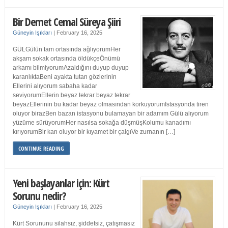
Bir Demet Cemal Süreya Şiiri
Güneyin Işıkları
|
February 16, 2025
GÜLGülün tam ortasında ağlıyorumHer
akşam sokak ortasında öldükçeÖnümü
arkamı bilmiyorumAzaldığını duyup duyup
karanlıktaBeni ayakta tutan gözlerinin
Ellerini alıyorum sabaha kadar
seviyorumEllerin beyaz tekrar beyaz tekrar
beyazEllerinin bu kadar beyaz olmasından korkuyorumİstasyonda tiren
oluyor birazBen bazan istasyonu bulamayan bir adamım Gülü alıyorum
yüzüme sürüyorumHer nasılsa sokağa düşmüşKolumu kanadımı
kırıyorumBir kan oluyor bir kıyamet bir çalgıVe zurnanın […]
CONTINUE READING
Yeni başlayanlar için: Kürt
Sorunu nedir?
Güneyin Işıkları
|
February 16, 2025
Kürt Sorununu silahsız, şiddetsiz, çatışmasız