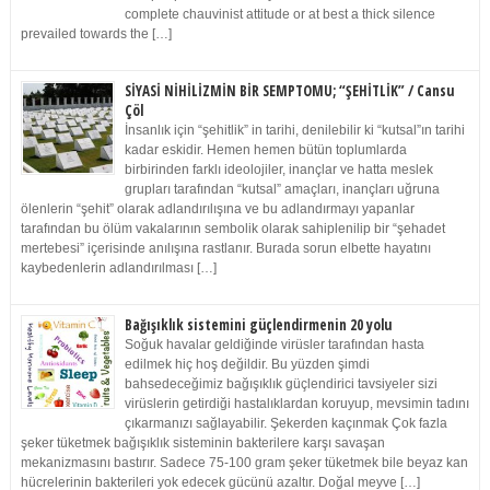
complete chauvinist attitude or at best a thick silence
prevailed towards the […]
SİYASİ NİHİLİZMİN BİR SEMPTOMU; “ŞEHİTLİK” / Cansu
Çöl
İnsanlık için “şehitlik” in tarihi, denilebilir ki “kutsal”ın tarihi
kadar eskidir. Hemen hemen bütün toplumlarda
birbirinden farklı ideolojiler, inançlar ve hatta meslek
grupları tarafından “kutsal” amaçları, inançları uğruna
ölenlerin “şehit” olarak adlandırılışına ve bu adlandırmayı yapanlar
tarafından bu ölüm vakalarının sembolik olarak sahiplenilip bir “şehadet
mertebesi” içerisinde anılışına rastlanır. Burada sorun elbette hayatını
kaybedenlerin adlandırılması […]
Bağışıklık sistemini güçlendirmenin 20 yolu
Soğuk havalar geldiğinde virüsler tarafından hasta
edilmek hiç hoş değildir. Bu yüzden şimdi
bahsedeceğimiz bağışıklık güçlendirici tavsiyeler sizi
virüslerin getirdiği hastalıklardan koruyup, mevsimin tadını
çıkarmanızı sağlayabilir. Şekerden kaçınmak Çok fazla
şeker tüketmek bağışıklık sisteminin bakterilere karşı savaşan
mekanizmasını bastırır. Sadece 75-100 gram şeker tüketmek bile beyaz kan
hücrelerinin bakterileri yok edecek gücünü azaltır. Doğal meyve […]