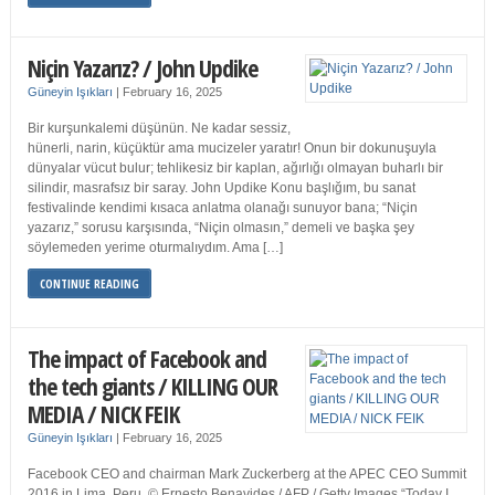
Niçin Yazarız? / John Updike
Güneyin Işıkları
|
February 16, 2025
Bir kurşunkalemi düşünün. Ne kadar sessiz,
hünerli, narin, küçüktür ama mucizeler yaratır! Onun bir dokunuşuyla
dünyalar vücut bulur; tehlikesiz bir kaplan, ağırlığı olmayan buharlı bir
silindir, masrafsız bir saray. John Updike Konu başlığım, bu sanat
festivalinde kendimi kısaca anlatma olanağı sunuyor bana; “Niçin
yazarız,” sorusu karşısında, “Niçin olmasın,” demeli ve başka şey
söylemeden yerime oturmalıydım. Ama […]
CONTINUE READING
The impact of Facebook and
the tech giants / KILLING OUR
MEDIA / NICK FEIK
Güneyin Işıkları
|
February 16, 2025
Facebook CEO and chairman Mark Zuckerberg at the APEC CEO Summit
2016 in Lima, Peru. © Ernesto Benavides / AFP / Getty Images “Today I