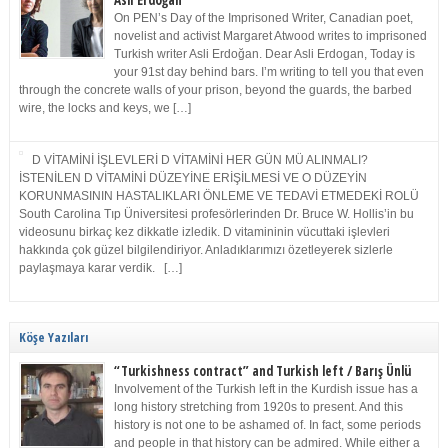
Asli Erdoğan
On PEN’s Day of the Imprisoned Writer, Canadian poet,
novelist and activist Margaret Atwood writes to imprisoned
Turkish writer Asli Erdoğan. Dear Asli Erdogan, Today is
your 91st day behind bars. I’m writing to tell you that even
through the concrete walls of your prison, beyond the guards, the barbed
wire, the locks and keys, we […]
D VİTAMİNİ İŞLEVLERİ D VİTAMİNİ HER GÜN MÜ ALINMALI?
İSTENİLEN D VİTAMİNİ DÜZEYİNE ERİŞİLMESİ VE O DÜZEYİN
KORUNMASININ HASTALIKLARI ÖNLEME VE TEDAVİ ETMEDEKİ ROLÜ
South Carolina Tıp Üniversitesi profesörlerinden Dr. Bruce W. Hollis’in bu
videosunu birkaç kez dikkatle izledik. D vitamininin vücuttaki işlevleri
hakkında çok güzel bilgilendiriyor. Anladıklarımızı özetleyerek sizlerle
paylaşmaya karar verdik. […]
Köşe Yazıları
“Turkishness contract” and Turkish left / Barış Ünlü
Involvement of the Turkish left in the Kurdish issue has a
long history stretching from 1920s to present. And this
history is not one to be ashamed of. In fact, some periods
and people in that history can be admired. While either a