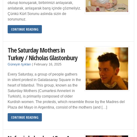
oturup konuşarak, birbirimizi anlayarak,
anlatarak, anlaşarak barış içinde çözmeliyiz.
Çünkü Kürt Sorunu aslında sizin de
sorununuz.
CONTINUE READING
The Saturday Mothers in
Turkey / Nicholas Glastonbury
Güneyin Işıkları
|
February 16, 2025
Every Saturday, a group of people gathers
in silent protest in Galatasaray Square in the
heart of Istanbul. This group, known as the
Saturday Mothers (Cumartesi Anneleri in
Turkish), is primarily composed of older
Kurdish women. The protests, which resemble those by the Madres del
Plaza del Mayo in Argentina, consist of the mothers (and […]
CONTINUE READING