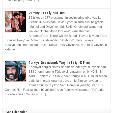
anlatırım, geliyorum.” […]
21. Yüzyılın En İyi 100 Filmi
36 ülkeden 177 eleştirmenin seçimlerine göre yapılan
listenin ilk sırasında David Lynch’in sürrealist başyapıtı
‘Mulholland Drive’ yer aldı. Ünlü yönetmeni Wong Kar-
wai’den ‘In the Mood for Love’, Paul Thomas
Anderson’dan ‘There Will Be Blood’, Hayao Miyazaki’den
‘Spirited Away’ ve Richard Linklater’dan ‘Boyhood’ izledi. Listeye
Türkiye’den senaryosunu Ercan Kesal, Ebru Ceylan ve Nuri Bilgi Ceylan’ın
kaleme […]
Türkiye Sinemasında Yüzyılın En İyi 40 Filmi
Edebiyat dergisi Notos sinema ve edebiyat dünyasından
383 önemli ismine Türkiye sinemasının en iyi 40 filmini
sordu. Toplam 287 film içinden ‘Yüzyılın 40 Filmi’ni seçen
aydınların ortak kararına göre en iyi film senaryosunu
Yılmaz Güney’in yazıp Şerif Gören’in yönettiği ve 1982
Cannes Film Festival’inde büyük ödül Altın Palmiye’yi kazanan ‘Yol’ oldu.
Listede Yılmaz Güney’in 3 […]
Son Eklenenler