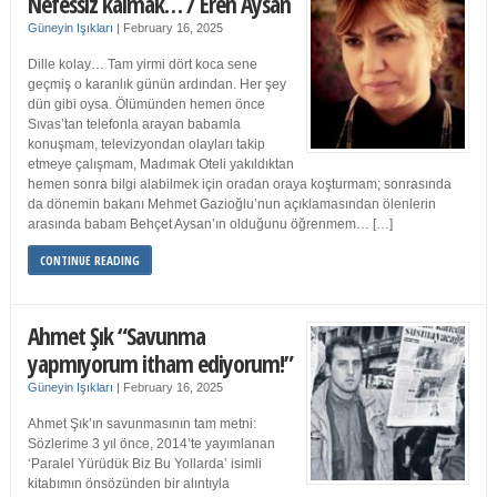
Nefessiz kalmak… / Eren Aysan
Güneyin Işıkları
|
February 16, 2025
Dille kolay… Tam yirmi dört koca sene
geçmiş o karanlık günün ardından. Her şey
dün gibi oysa. Ölümünden hemen önce
Sıvas’tan telefonla arayan babamla
konuşmam, televizyondan olayları takip
etmeye çalışmam, Madımak Oteli yakıldıktan
hemen sonra bilgi alabilmek için oradan oraya koşturmam; sonrasında
da dönemin bakanı Mehmet Gazioğlu’nun açıklamasından ölenlerin
arasında babam Behçet Aysan’ın olduğunu öğrenmem… […]
CONTINUE READING
Ahmet Şık “Savunma
yapmıyorum itham ediyorum!”
Güneyin Işıkları
|
February 16, 2025
Ahmet Şık’ın savunmasının tam metni:
Sözlerime 3 yıl önce, 2014’te yayımlanan
‘Paralel Yürüdük Biz Bu Yollarda’ isimli
kitabımın önsözünden bir alıntıyla