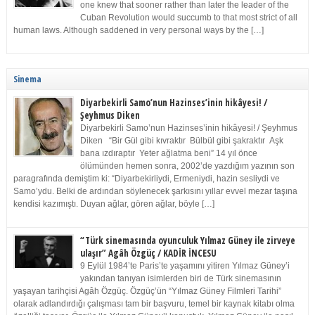
one knew that sooner rather than later the leader of the
Cuban Revolution would succumb to that most strict of all
human laws. Although saddened in very personal ways by the […]
Sinema
Diyarbekirli Samo’nun Hazinses’inin hikâyesi! /
Şeyhmus Diken
Diyarbekirli Samo’nun Hazinses’inin hikâyesi! / Şeyhmus
Diken “Bir Gül gibi kıvraktır Bülbül gibi şakraktır Aşk
bana ızdıraptır Yeter ağlatma beni” 14 yıl önce
ölümünden hemen sonra, 2002’de yazdığım yazının son
paragrafında demiştim ki: “Diyarbekirliydi, Ermeniydi, hazin sesliydi ve
Samo’ydu. Belki de ardından söylenecek şarkısını yıllar evvel mezar taşına
kendisi kazımıştı. Duyan ağlar, gören ağlar, böyle […]
“Türk sinemasında oyunculuk Yılmaz Güney ile zirveye
ulaşır” Agâh Özgüç / KADİR İNCESU
9 Eylül 1984’te Paris’te yaşamını yitiren Yılmaz Güney’i
yakından tanıyan isimlerden biri de Türk sinemasının
yaşayan tarihçisi Agâh Özgüç. Özgüç’ün “Yılmaz Güney Filmleri Tarihi”
olarak adlandırdığı çalışması tam bir başvuru, temel bir kaynak kitabı olma