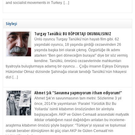
and socialist movements in Turkey. […]
Söyleşi
Turgay Tanülkü: BU RÖPORTAJI OKUMALISINIZ
Ünlü oyuncu Turgay Tanülkü’nün hayatı film gibi. 62
yaşındaki oyuncu, 18 yaşında girdiği cezaevinden 26
yaşında başka biri olarak çıkmış. Özgürlüğe ilk adımı
atarken “Ben geri döneceğim buraya!” diye bir söz vermiş
kendine. Tanülkü, ömrünü cezaevlerinde mahkumları
tiyatroyla buluşturmaya adamış bir oyuncu… Çoğu insanın Eşkıya Dünyaya
Hükümdar Olmaz dizisinde Şahinağa olarak tanıdığı Tanülkü’nün hikayesi
dizi […]
Ahmet Şık “Savunma yapmıyorum itham ediyorum!”
Ahmet Şık’ın savunmasının tam metni: Sözlerime 3 yıl
önce, 2014’te yayımlanan ‘Paralel Yürüdük Biz Bu
Yollarda’ isimli kitabımın önsözünden bir alıntıyla
başlayacağım. AKP ve Gülen Cemaati arasındaki mafyatik
iktidar ortaklığının nasıl dağıldığını anlatan bu inceleme-
araştırma kitabımın önsözü şöyle başlıyor: “Türkiye’yi siyasal ve toplumsal
olarak beraber dönüştüren iki güç olan AKP ile Gülen Cemaati’nin