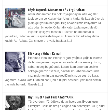
Böyle Buyurdu Muhammet * / Ergür Altan
Adım Muhammet. On dokuz yaşındayım. Atık kağıtlar
topluyorum ve Kızılay`dan Ulus`a kadar üç kez yürüyerek
gidip geliyorum her gün. Beş arkadaşımla kalıyorum iki
göz odalı bir evde. Onlar atık kağıt toplamıyor; Mevlüt
inşaatta çalışıyor mesela, Hüseyin halde hamallık
yaparken, Sidar ve Yunus ayakkabı boyacısı. Aramıza bir arkadaş daha
katıldı. Adı Abbas. Çalışmıyor o, diyaliz hastası. […]
Elli Kuruş / Orhan Kemal
İster lapa lapa kar, ister şarıl şarıl yağmur yağsın, isterse
de bütün gecenin ayazından karlar dona kesmiş olsun,
sabahın beş buçuğunda karanlıkları ürperten sesiyle
sokağa girerdi: “Gazete, havadiis!” Sabahın dördünde
yazı makinemin başına geçtiğim için, bu ses, bu kara,
yağmura, ayaza kafa tutan bu canlı, bu pırıl pırıl ses beni yazı makinemin
başında bulurdu. Gazete […]
Hişt, Hişt! / Sait Faik ABASIYANIK
Yürüyordum. Yürüdükçe de açılıyordum. Evden kızgın
çıkmıştım. Belki de tıraş bıçağına sinirlenmiştim. Olur, olur!