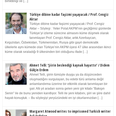
birlikteliği ve […]
Türkiye dibine kadar faşizmi yaşayacak / Prof. Cengiz
Aktar
Türkiye dibine kadar faşizmi yaşayacak / Prof. Cengiz
Aktar – Söyleşi : Yeter Polat AKPM’nin geçtiğimiz günlerde
Türkiye’yi izleme sürecine almasını küme düşmek olarak
tanımlayan Prof. Cengiz Aktar, artık Azerbaycan,
Kırgızistan, Özbekistan, Türkmenistan, Rusya gibi gayri demokratik
ülkelerle aynı kümede olan Türkiye’nin AKPM üyesi 47 ülke arasından ikinci
küme olarak sıraladığı 9 ülkesinden biri olduğunu ifade […]
Ahmet Telli: ‘Şiirin beslendiği kaynak hayattır’ / Didem
Gülçin Erdem
Ahmet Telli, şiirin tümüyle duygu ya da düşünceden
oluşmadığını vurgulayan, bu edebi türü anlama değil
anlamlandırma üzerine bir etkinlik olarak tanımlayan bir
şair. Altı yıl aradan sonra gelen yeni şiir kitabı “Bakışın
Senin” ile de bunu yeniden kanıtlıyor. Telli ile yeni kitabını, şiiri ve şiire dahil
hayatı konuştuk. – Bu söyleşiyi yeryüzündeki en iyi okurlarınızdan […]
Margaret Atwood writes to imprisoned Turkish writer