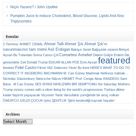
Niçin Yazarız? / John Updike
Pumpkin Juice to reduce Cholesterol, Blood Glucose, Lipids And Also
Triglycerides
Konular
Ahmet Telli
Ahmet Şık
Ahmet Şık'ın
2 Temmuz
AHMET CEMAL
savunmasının tam metni
Asli Erdogan
Bakişın Senin
Bağışıklık sistemi
Behçet
Cumartesi Anneleri
Aysan
Bu Tufandan Sonra
Cansu Çöl
Didem Gülçin Erdem
Die
featured
gestundete Zeit
Donald Trump
EDGAR ALLAN POE
Eren Aysan
Fidel Castro
feminist
Fikret YAZ
Gidersen Yıkılır Bu Kent
HERE’S WHAT TO DO TO
CORRECT IT
INGEBORG BACHMANN
M. Can Güney
Madımak
Nefessiz kalmak…
Nicholas Glastonbury
Nietzsche
Nâzım HİKMET
Prof. Cengiz Aktar
RANDEVU
Sarıl
Bana . M Can Güney
SES
SİYASİ NİHİLİZMİN BİR SEMPTOMU
the Saturday Mothers
Trump victory comes with a silver lining for the world’s progressives
Türkiye dibine
kadar faşizmi yaşayacak
Vizyoner
Yanis Varoufakis
yüreğimde bir avuç volkan
ÖMÜR'CÜ GELDİ ÇOCUK
öykü
ŞEHİTLİK
‘Şiirin beslendiği kaynak hayattır’
Archives
Archives