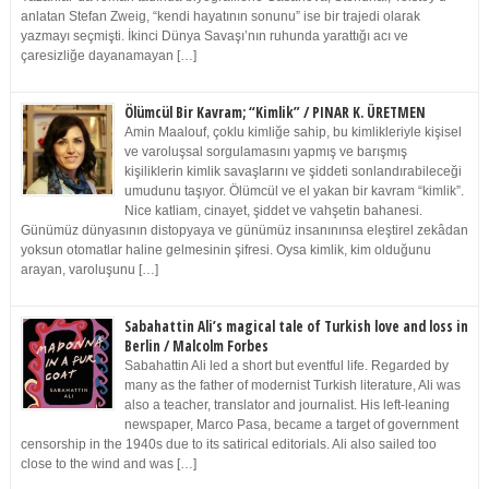
anlatan Stefan Zweig, “kendi hayatının sonunu” ise bir trajedi olarak
yazmayı seçmişti. İkinci Dünya Savaşı’nın ruhunda yarattığı acı ve
çaresizliğe dayanamayan […]
Ölümcül Bir Kavram; “Kimlik” / PINAR K. ÜRETMEN
Amin Maalouf, çoklu kimliğe sahip, bu kimlikleriyle kişisel
ve varoluşsal sorgulamasını yapmış ve barışmış
kişiliklerin kimlik savaşlarını ve şiddeti sonlandırabileceği
umudunu taşıyor. Ölümcül ve el yakan bir kavram “kimlik”.
Nice katliam, cinayet, şiddet ve vahşetin bahanesi.
Günümüz dünyasının distopyaya ve günümüz insanınınsa eleştirel zekâdan
yoksun otomatlar haline gelmesinin şifresi. Oysa kimlik, kim olduğunu
arayan, varoluşunu […]
Sabahattin Ali’s magical tale of Turkish love and loss in
Berlin / Malcolm Forbes
Sabahattin Ali led a short but eventful life. Regarded by
many as the father of modernist Turkish literature, Ali was
also a teacher, translator and journalist. His left-leaning
newspaper, Marco Pasa, became a target of government
censorship in the 1940s due to its satirical editorials. Ali also sailed too
close to the wind and was […]