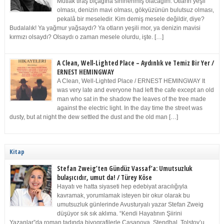
Mutlak tıraş bıçağına sinirlenmiş olacağım. Otların yeşil
olması, denizin mavi olması, gökyüzünün bulutsuz olması,
pekalâ bir meseledir. Kim demiş mesele değildir, diye?
Budalalık! Ya yağmur yağsaydı? Ya otların yeşili mor, ya denizin mavisi
kırmızı olsaydı? Olsaydı o zaman mesele olurdu, işte. […]
A Clean, Well-Lighted Place – Aydınlık ve Temiz Bir Yer /
ERNEST HEMINGWAY
A Clean, Well-Lighted Place / ERNEST HEMINGWAY It
was very late and everyone had left the cafe except an old
man who sat in the shadow the leaves of the tree made
against the electric light. In the day time the street was
dusty, but at night the dew settled the dust and the old man […]
Kitap
Stefan Zweig’ten Gündüz Vassaf’a: Umutsuzluk
bulaşıcıdır, umut da! / Türey Köse
Hayatı ve hatta siyaseti hep edebiyat aracılığıyla
kavramak, yorumlamak isteyen bir okur olarak bu
umutsuzluk günlerinde Avusturyalı yazar Stefan Zweig
düşüyor sık sık aklıma. “Kendi Hayatının Şiirini
Yazanlar”da roman tadında biyografilerle Casanova, Stendhal, Tolstoy’u