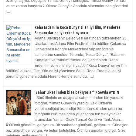
özelliği taşıyor. Özgüç ile Yılmaz Güney’i konuştuk. Yılmaz Güney ile nasıl
ve ne zaman tanıştınız? Yılmaz Güney’in Anadolu sinemalarında gösterimi
[…]
Reha Erdem’in Koca Dünya’si en iyi film, Menderes
Samancılar en iyi erkek oyuncu
Adana Büyükşehir Belediyesi tarafından düzenlenen 23.
Uluslararası Adana Film Festivali’nde ödüllen Çukurova
Üniversitesi Kongre Merkezi’nde yapılan törenle
sahiplerine sunuldu. Törende, “Koca Dünya”, “Babamın
Kanatları” ve “Albüm” filmleri ödülleri topladı. Reha
Erdem’in yönetmenliğini yaptığı “Koca Dünya” en iyi film
ödülünü alırken, Film-Yön en iyi yönetmen ödülü Reha Erdem’e, en iyi
görüntü yönetmeni ödülü Florent Herry’e sunuldu. […]
‘Bahar ülkesi’nden bize bakıyorlar* / Sevda AYDIN
Sürü filminin en duygusal sahnelerinden biri yandaki
fotoğraf. Yılmaz Güney’in yazdığı, Zeki Ökten’in
yönetmenliğini üstlendiği Sürü’nün setinden çıkan bu
fotoğrafın çekilmesinden yıllar sonra tek tek ayrıldılar
aramızdan Yaman Okay, Tuncel Kurtiz ve Tarık Akan…
#”Ölümü gömdüm, geliyorum. Bir sonbahar günüydü, geliyorum. Güneşler
buz gibiydi, geliyorum. Ve bütün kötülükler. Ölümün armaları gibiydi. Size