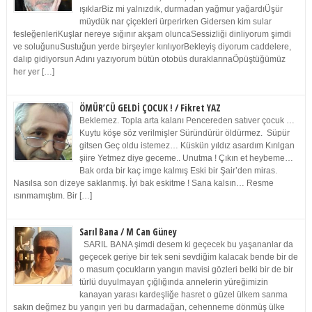
ışıklarBiz mi yalnızdık, durmadan yağmur yağardıÜşür
müydük nar çiçekleri ürperirken Gidersen kim sular
fesleğenleriKuşlar nereye sığınır akşam oluncaSessizliği dinliyorum şimdi
ve soluğunuSustuğun yerde birşeyler kırılıyorBekleyiş diyorum caddelere,
dalıp gidiyorsun Adını yazıyorum bütün otobüs duraklarınaÖpüştüğümüz
her yer […]
ÖMÜR’CÜ GELDİ ÇOCUK ! / Fikret YAZ
Beklemez. Topla arta kalanı Pencereden satıver çocuk …
Kuytu köşe söz verilmişler Süründürür öldürmez. Süpür
gitsen Geç oldu istemez… Küskün yıldız asardım Kırılgan
şiire Yetmez diye geceme.. Unutma ! Çıkın et heybeme…
Bak orda bir kaç imge kalmış Eski bir Şair’den miras.
Nasılsa son dizeye saklanmış. İyi bak eskitme ! Sana kalsın… Resme
ısınmamıştım. Bir […]
Sarıl Bana / M Can Güney
SARIL BANA şimdi desem ki geçecek bu yaşananlar da
geçecek geriye bir tek seni sevdiğim kalacak bende bir de
o masum çocukların yangın mavisi gözleri belki bir de bir
türlü duyulmayan çığlığında annelerin yüreğimizin
kanayan yarası kardeşliğe hasret o güzel ülkem sanma
sakın değmez bu yangın yeri bu darmadağan, cehenneme dönmüş ülke