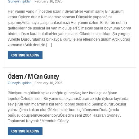
Güneyin Işıkları
|
February 16, 2025
Her yanım yangın İnceden uzanır Sivas’aHer yanım sanki Bir uçurum
kenarıÖylece durur Kımıldamaz sanırsın DünyaNe yapacağını
şaşırmışAnlamaya çalışır anlaşılmazı Her yanım özlem Birikir bir nehrin
getirdiklerinde usulcaHer yanım gülüşleri Sımsıcak sarılır boynuma Sonra
birden düşer kara bulutlarHer yanım sanki Öfkeden sırılsıklam Şu yorgun
yürekte Durdurulamaz bir kavga Kurtul elem ellerinden gülüm Artık uğraş
zamanıdırArtık denizin […]
CONTINUE READING
Özlem / M Can Guney
Güneyin Işıkları
|
February 16, 2025
Bilmiyorum gülümKaç kez doğdu güneşKaç kez kızıllaştı dağların
tepeleriÖzledim seni Bir yanımda okyanusDuramaz işte öylece kıyılarda
sevişirBir yanımdaYanık kül rengi toprak sessizliğiSalınıp dururSokulur
yalnızlığıma kokun olur Gözlerim bir buruk gülümsemeDudağımda
buğusu öpüşlerinGeceler boyuÖzledim seni 2004 Haziran Sydney /
Toplumsal Kaynak / Memduh Güney
CONTINUE READING