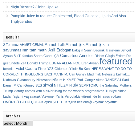
Niçin Yazarız? / John Updike
Pumpkin Juice to reduce Cholesterol, Blood Glucose, Lipids And Also
Triglycerides
Konular
Ahmet Telli
Ahmet Şık
Ahmet Şık'ın
2 Temmuz
AHMET CEMAL
savunmasının tam metni
Asli Erdogan
Bakişın Senin
Bağışıklık sistemi
Behçet
Cumartesi Anneleri
Aysan
Bu Tufandan Sonra
Cansu Çöl
Didem Gülçin Erdem
Die
featured
gestundete Zeit
Donald Trump
EDGAR ALLAN POE
Eren Aysan
Fidel Castro
feminist
Fikret YAZ
Gidersen Yıkılır Bu Kent
HERE’S WHAT TO DO TO
CORRECT IT
INGEBORG BACHMANN
M. Can Güney
Madımak
Nefessiz kalmak…
Nicholas Glastonbury
Nietzsche
Nâzım HİKMET
Prof. Cengiz Aktar
RANDEVU
Sarıl
Bana . M Can Güney
SES
SİYASİ NİHİLİZMİN BİR SEMPTOMU
the Saturday Mothers
Trump victory comes with a silver lining for the world’s progressives
Türkiye dibine
kadar faşizmi yaşayacak
Vizyoner
Yanis Varoufakis
yüreğimde bir avuç volkan
ÖMÜR'CÜ GELDİ ÇOCUK
öykü
ŞEHİTLİK
‘Şiirin beslendiği kaynak hayattır’
Archives
Archives