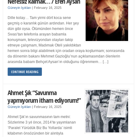
Nefessiz kalmak… / Eren Aysan
Güneyin Işıkları
|
February 16, 2025
Dille kolay… Tam yirmi dört koca sene
geçmiş o karanlık günün ardından. Her şey
dün gibi oysa. Ölümünden hemen önce
Sıvas’tan telefonla arayan babamla
konuşmam, televizyondan olayları takip
etmeye çalışmam, Madımak Oteli yakıldıktan
hemen sonra bilgi alabilmek için oradan oraya koşturmam; sonrasında
da dönemin bakanı Mehmet Gazioğlu’nun açıklamasından ölenlerin
arasında babam Behçet Aysan’ın olduğunu öğrenmem… […]
CONTINUE READING
Ahmet Şık “Savunma
yapmıyorum itham ediyorum!”
Güneyin Işıkları
|
February 16, 2025
Ahmet Şık’ın savunmasının tam metni:
Sözlerime 3 yıl önce, 2014’te yayımlanan
‘Paralel Yürüdük Biz Bu Yollarda’ isimli
kitabımın önsözünden bir alıntıyla