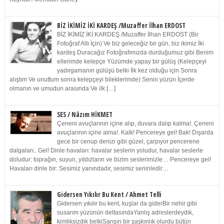
BİZ İKİMİZ İKİ KARDEŞ /Muzaffer İlhan ERDOST
BİZ İKİMİZ İKİ KARDEŞ /Muzaffer İlhan ERDOST (Bir
Fotoğraf Altı İçin) Ve biz geleceğiz bir gün, biz ikimiz İki
kardeş Duracağız Fotoğrafımızda durduğumuz gibi Benim
ellerimde kelepçe Yüzümde yapay bir gülüş (Kelepçeyi
yadırgamanın gülüşü belki İlk kez olduğu için Sonra
alıştım Ve unuttum sonra kelepçeyi bileklerimde) Senin yüzün İçerde
olmanın ve umudun arasında Ve ilk […]
SES / Nâzım HİKMET
Çeneni avuçlarının içine alıp, duvara dalıp kalma!. Çeneni
avuçlarının içine alma!. Kalk! Pencereye gel! Bak! Dışarda
gece bir cenup denizi gibi güzel, çarpıyor pencerene
dalgaları.. Gel! Dinle havaları: havalar seslerin yoludur, havalar seslerle
doludur: toprağın, suyun, yıldızların ve bizim seslerimizle… Pencereye gel!
Havaları dinle bir: Sesimiz yanındadır, sesimiz seninledir…
Gidersen Yıkılır Bu Kent / Ahmet Telli
Gidersen yıkılır bu kent, kuşlar da giderBir nehir gibi
susarım yüzünün deltasındaYanlış adreslerdeydik,
kimliksizdik belkiSarışın bir şaşkınlık olurdu bütün