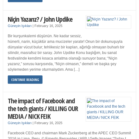
Niçin Yazarız? / John Updike
Güneyin Işıkları
|
February 16, 2025
Bir kurşunkalemi düşünün. Ne kadar sessiz,
hünerli, narin, küçüktür ama mucizeler yaratır! Onun bir dokunuşuyla
dünyalar vücut bulur; tehlikesiz bir kaplan, ağırlığı olmayan buharlı bir
silindir, masrafsız bir saray. John Updike Konu başlığım, bu sanat
festivalinde kendimi kısaca anlatma olanağı sunuyor bana; “Niçin
yazarız,” sorusu karşısında, “Niçin olmasın,” demeli ve başka şey
söylemeden yerime oturmalıydım. Ama […]
CONTINUE READING
The impact of Facebook and
the tech giants / KILLING OUR
MEDIA / NICK FEIK
Güneyin Işıkları
|
February 16, 2025
Facebook CEO and chairman Mark Zuckerberg at the APEC CEO Summit
2016 in Lima, Peru. © Ernesto Benavides / AFP / Getty Images “Today I