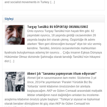
and socialist movements in Turkey. […]
Söyleşi
Turgay Tanülkü: BU RÖPORTAJI OKUMALISINIZ
Ünlü oyuncu Turgay Tanülkü’nün hayatı film gibi. 62
yaşındaki oyuncu, 18 yaşında girdiği cezaevinden 26
yaşında başka biri olarak çıkmış. Özgürlüğe ilk adımı
atarken “Ben geri döneceğim buraya!” diye bir söz vermiş
kendine. Tanülkü, ömrünü cezaevlerinde mahkumları
tiyatroyla buluşturmaya adamış bir oyuncu… Çoğu insanın Eşkıya Dünyaya
Hükümdar Olmaz dizisinde Şahinağa olarak tanıdığı Tanülkü’nün hikayesi
dizi […]
Ahmet Şık “Savunma yapmıyorum itham ediyorum!”
Ahmet Şık’ın savunmasının tam metni: Sözlerime 3 yıl
önce, 2014’te yayımlanan ‘Paralel Yürüdük Biz Bu
Yollarda’ isimli kitabımın önsözünden bir alıntıyla
başlayacağım. AKP ve Gülen Cemaati arasındaki mafyatik
iktidar ortaklığının nasıl dağıldığını anlatan bu inceleme-
araştırma kitabımın önsözü şöyle başlıyor: “Türkiye’yi siyasal ve toplumsal
olarak beraber dönüştüren iki güç olan AKP ile Gülen Cemaati’nin