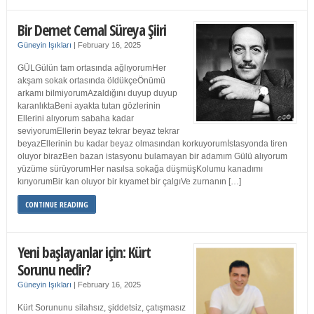
Bir Demet Cemal Süreya Şiiri
Güneyin Işıkları
|
February 16, 2025
GÜLGülün tam ortasında ağlıyorumHer
akşam sokak ortasında öldükçeÖnümü
arkamı bilmiyorumAzaldığını duyup duyup
karanlıktaBeni ayakta tutan gözlerinin
Ellerini alıyorum sabaha kadar
seviyorumEllerin beyaz tekrar beyaz tekrar
beyazEllerinin bu kadar beyaz olmasından korkuyorumİstasyonda tiren
oluyor birazBen bazan istasyonu bulamayan bir adamım Gülü alıyorum
yüzüme sürüyorumHer nasılsa sokağa düşmüşKolumu kanadımı
kırıyorumBir kan oluyor bir kıyamet bir çalgıVe zurnanın […]
CONTINUE READING
Yeni başlayanlar için: Kürt
Sorunu nedir?
Güneyin Işıkları
|
February 16, 2025
Kürt Sorununu silahsız, şiddetsiz, çatışmasız