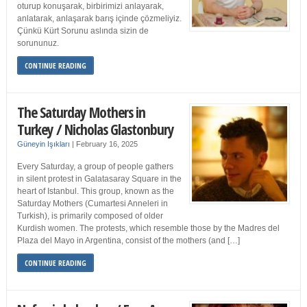
oturup konuşarak, birbirimizi anlayarak,
anlatarak, anlaşarak barış içinde çözmeliyiz.
Çünkü Kürt Sorunu aslında sizin de
sorununuz.
CONTINUE READING
The Saturday Mothers in
Turkey / Nicholas Glastonbury
Güneyin Işıkları
|
February 16, 2025
Every Saturday, a group of people gathers
in silent protest in Galatasaray Square in the
heart of Istanbul. This group, known as the
Saturday Mothers (Cumartesi Anneleri in
Turkish), is primarily composed of older
Kurdish women. The protests, which resemble those by the Madres del
Plaza del Mayo in Argentina, consist of the mothers (and […]
CONTINUE READING