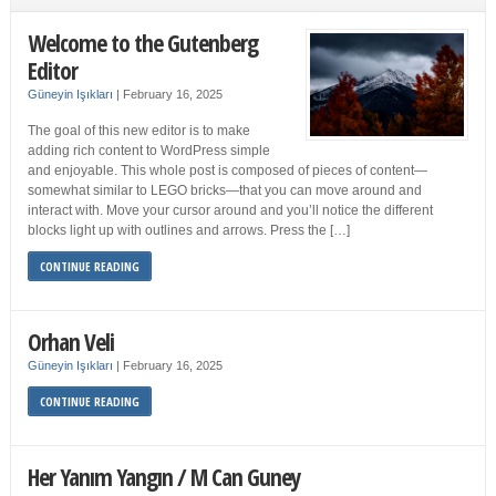
Welcome to the Gutenberg
Editor
Güneyin Işıkları
|
February 16, 2025
The goal of this new editor is to make
adding rich content to WordPress simple
and enjoyable. This whole post is composed of pieces of content—
somewhat similar to LEGO bricks—that you can move around and
interact with. Move your cursor around and you’ll notice the different
blocks light up with outlines and arrows. Press the […]
CONTINUE READING
Orhan Veli
Güneyin Işıkları
|
February 16, 2025
CONTINUE READING
Her Yanım Yangın / M Can Guney