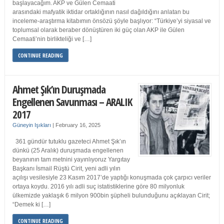
başlayacağım. AKP ve Gülen Cemaati
arasındaki mafyatik iktidar ortaklığının nasıl dağıldığını anlatan bu
inceleme-araştırma kitabımın önsözü şöyle başlıyor: “Türkiye’yi siyasal ve
toplumsal olarak beraber dönüştüren iki güç olan AKP ile Gülen
Cemaati’nin birlikteliği ve […]
CONTINUE READING
Ahmet Şık’ın Duruşmada
Engellenen Savunması – ARALIK
2017
Güneyin Işıkları
|
February 16, 2025
361 gündür tutuklu gazeteci Ahmet Şık’ın
dünkü (25 Aralık) duruşmada engellenen
beyanının tam metnini yayınlıyoruz Yargıtay
Başkanı İsmail Rüştü Cirit, yeni adli yılın
açılışı vesilesiyle 23 Kasım 2017’de yaptığı konuşmada çok çarpıcı veriler
ortaya koydu. 2016 yılı adli suç istatistiklerine göre 80 milyonluk
ülkemizde yaklaşık 6 milyon 900bin şüpheli bulunduğunu açıklayan Cirit;
“Demek ki […]
CONTINUE READING