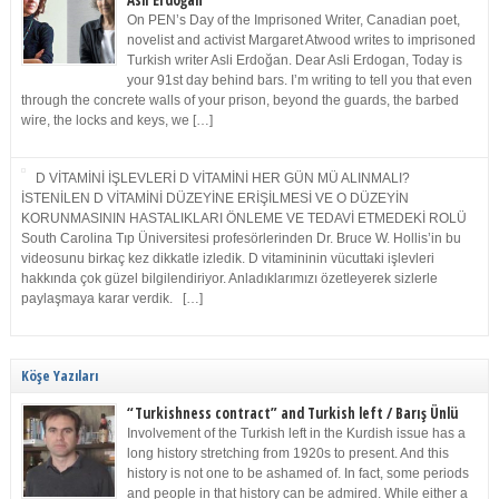
Asli Erdoğan
On PEN’s Day of the Imprisoned Writer, Canadian poet,
novelist and activist Margaret Atwood writes to imprisoned
Turkish writer Asli Erdoğan. Dear Asli Erdogan, Today is
your 91st day behind bars. I’m writing to tell you that even
through the concrete walls of your prison, beyond the guards, the barbed
wire, the locks and keys, we […]
D VİTAMİNİ İŞLEVLERİ D VİTAMİNİ HER GÜN MÜ ALINMALI?
İSTENİLEN D VİTAMİNİ DÜZEYİNE ERİŞİLMESİ VE O DÜZEYİN
KORUNMASININ HASTALIKLARI ÖNLEME VE TEDAVİ ETMEDEKİ ROLÜ
South Carolina Tıp Üniversitesi profesörlerinden Dr. Bruce W. Hollis’in bu
videosunu birkaç kez dikkatle izledik. D vitamininin vücuttaki işlevleri
hakkında çok güzel bilgilendiriyor. Anladıklarımızı özetleyerek sizlerle
paylaşmaya karar verdik. […]
Köşe Yazıları
“Turkishness contract” and Turkish left / Barış Ünlü
Involvement of the Turkish left in the Kurdish issue has a
long history stretching from 1920s to present. And this
history is not one to be ashamed of. In fact, some periods
and people in that history can be admired. While either a