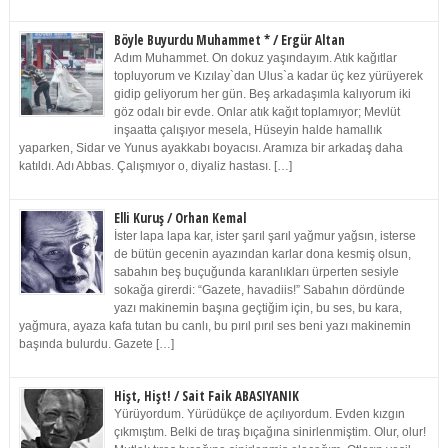
Böyle Buyurdu Muhammet * / Ergür Altan
Adım Muhammet. On dokuz yaşındayım. Atık kağıtlar
topluyorum ve Kızılay`dan Ulus`a kadar üç kez yürüyerek
gidip geliyorum her gün. Beş arkadaşımla kalıyorum iki
göz odalı bir evde. Onlar atık kağıt toplamıyor; Mevlüt
inşaatta çalışıyor mesela, Hüseyin halde hamallık
yaparken, Sidar ve Yunus ayakkabı boyacısı. Aramıza bir arkadaş daha
katıldı. Adı Abbas. Çalışmıyor o, diyaliz hastası. […]
Elli Kuruş / Orhan Kemal
İster lapa lapa kar, ister şarıl şarıl yağmur yağsın, isterse
de bütün gecenin ayazından karlar dona kesmiş olsun,
sabahın beş buçuğunda karanlıkları ürperten sesiyle
sokağa girerdi: “Gazete, havadiis!” Sabahın dördünde
yazı makinemin başına geçtiğim için, bu ses, bu kara,
yağmura, ayaza kafa tutan bu canlı, bu pırıl pırıl ses beni yazı makinemin
başında bulurdu. Gazete […]
Hişt, Hişt! / Sait Faik ABASIYANIK
Yürüyordum. Yürüdükçe de açılıyordum. Evden kızgın
çıkmıştım. Belki de tıraş bıçağına sinirlenmiştim. Olur, olur!