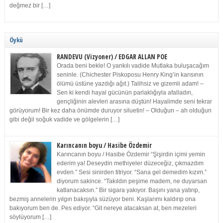
değmez bir […]
Öykü
RANDEVU (Vizyoner) / EDGAR ALLAN POE
Orada beni bekle! O yankılı vadide Mutlaka buluşacağım
seninle. (Chichester Piskoposu Henry King’in karısının
ölümü üstüne yazdığı ağıt.) Talihsiz ve gizemli adam! –
Sen ki kendi hayal gücünün parlaklığıyla afalladın,
gençliğinin alevleri arasına düştün! Hayalimde seni tekrar
görüyorum! Bir kez daha önümde duruyor siluetin! – Olduğun – ah olduğun
gibi değil soğuk vadide ve gölgelerin […]
Karıncanın boyu / Hasibe Özdemir
Karıncanın boyu / Hasibe Özdemir “Şişirdin içimi yemin
ederim ya! Deseydin methiyeler düzeceğiz, çıkmazdım
evden.” Sesi sinirden titriyor. “Sana gel demedim kızım.”
diyorum sakince. “Takıldın peşime madem, ne duyarsan
katlanacaksın.” Bir sigara yakıyor. Başını yana yatırıp,
bezmiş annelerin yılgın bakışıyla süzüyor beni. Kaşlarımı kaldırıp ona
bakıyorum ben de. Pes ediyor. “Git nereye atacaksan at, ben mezeleri
söylüyorum […]