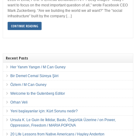
want to focus on the most important question of all,” wrote Facebook CEO
Mark Zuckerberg. “Are we building the world we all want?” The “social
infrastructure” built by the company […]
CONTINUE READING
Recent Posts
Her Yanım Yangın / M Can Guney
Bir Demet Cemal Süreya Şiiri
Özlem / M Can Guney
Welcome to the Gutenberg Editor
Orhan Veli
Yeni başlayanlar için: Kürt Sorunu nedir?
Ursula K. Le Guin ile İktidar, Baskı, Özgürlük Üzerine / on Power,
Oppression, Freedom / MARIA POPOVA
20 Life Lessons from Native Americans / Hayley Anderton