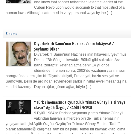
one knew that sooner rather than later the leader of the
Cuban Revolution would succumb to that most strict of all
human laws. Although saddened in very personal ways by the […]
Sinema
Diyarbekirli Samo’nun Hazinses’inin hikâyesi! /
Şeyhmus Diken
Diyarbekirli Samo’nun Hazinses’inin hikâyesi! / Şeyhmus
Diken “Bir Gül gibi kıvraktır Bülbül gibi şakraktır Aşk
bana ızdıraptır Yeter ağlatma beni” 14 yıl önce
ölümünden hemen sonra, 2002’de yazdığım yazının son
paragrafında demiştim ki: “Diyarbekirliydi, Ermeniydi, hazin sesliydi ve
Samo’ydu. Belki de ardından söylenecek şarkısını yıllar evvel mezar taşına
kendisi kazımıştı. Duyan ağlar, gören ağlar, böyle […]
“Türk sinemasında oyunculuk Yılmaz Güney ile zirveye
ulaşır” Agâh Özgüç / KADİR İNCESU
9 Eylül 1984’te Paris’te yaşamını yitiren Yılmaz Güney’i
yakından tanıyan isimlerden biri de Türk sinemasının
yaşayan tarihçisi Agâh Özgüç. Özgüç’ün “Yılmaz Güney Filmleri Tarihi”
olarak adlandırdığı çalışması tam bir başvuru, temel bir kaynak kitabı olma