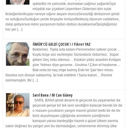
ışıklarBiz mi yalnızdık, durmadan yağmur yağardıÜşür
müydük nar çiçekleri ürperirken Gidersen kim sular
fesleğenleriKuşlar nereye sığınır akşam oluncaSessizliği dinliyorum şimdi
ve soluğunuSustuğun yerde birşeyler kırılıyorBekleyiş diyorum caddelere,
dalıp gidiyorsun Adını yazıyorum bütün otobüs duraklarınaÖpüştüğümüz
her yer […]
ÖMÜR’CÜ GELDİ ÇOCUK ! / Fikret YAZ
Beklemez. Topla arta kalanı Pencereden satıver çocuk …
Kuytu köşe söz verilmişler Süründürür öldürmez. Süpür
gitsen Geç oldu istemez… Küskün yıldız asardım Kırılgan
şiire Yetmez diye geceme.. Unutma ! Çıkın et heybeme…
Bak orda bir kaç imge kalmış Eski bir Şair’den miras.
Nasılsa son dizeye saklanmış. İyi bak eskitme ! Sana kalsın… Resme
ısınmamıştım. Bir […]
Sarıl Bana / M Can Güney
SARIL BANA şimdi desem ki geçecek bu yaşananlar da
geçecek geriye bir tek seni sevdiğim kalacak bende bir de
o masum çocukların yangın mavisi gözleri belki bir de bir
türlü duyulmayan çığlığında annelerin yüreğimizin
kanayan yarası kardeşliğe hasret o güzel ülkem sanma
sakın değmez bu yangın yeri bu darmadağan, cehenneme dönmüş ülke