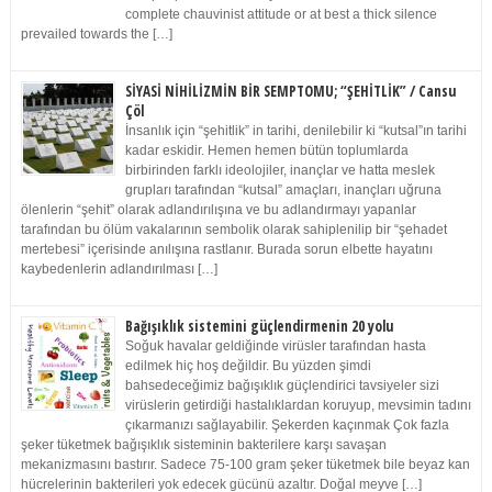
complete chauvinist attitude or at best a thick silence
prevailed towards the […]
SİYASİ NİHİLİZMİN BİR SEMPTOMU; “ŞEHİTLİK” / Cansu
Çöl
İnsanlık için “şehitlik” in tarihi, denilebilir ki “kutsal”ın tarihi
kadar eskidir. Hemen hemen bütün toplumlarda
birbirinden farklı ideolojiler, inançlar ve hatta meslek
grupları tarafından “kutsal” amaçları, inançları uğruna
ölenlerin “şehit” olarak adlandırılışına ve bu adlandırmayı yapanlar
tarafından bu ölüm vakalarının sembolik olarak sahiplenilip bir “şehadet
mertebesi” içerisinde anılışına rastlanır. Burada sorun elbette hayatını
kaybedenlerin adlandırılması […]
Bağışıklık sistemini güçlendirmenin 20 yolu
Soğuk havalar geldiğinde virüsler tarafından hasta
edilmek hiç hoş değildir. Bu yüzden şimdi
bahsedeceğimiz bağışıklık güçlendirici tavsiyeler sizi
virüslerin getirdiği hastalıklardan koruyup, mevsimin tadını
çıkarmanızı sağlayabilir. Şekerden kaçınmak Çok fazla
şeker tüketmek bağışıklık sisteminin bakterilere karşı savaşan
mekanizmasını bastırır. Sadece 75-100 gram şeker tüketmek bile beyaz kan
hücrelerinin bakterileri yok edecek gücünü azaltır. Doğal meyve […]