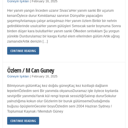
Güneyin Işıkları
|
February 16, 2025
Her yanım yangın İnceden uzanır Sivas’aHer yanım sanki Bir uçurum
kenarıÖylece durur Kımıldamaz sanırsın DünyaNe yapacağını
şaşırmışAnlamaya çalışır anlaşılmazı Her yanım özlem Birikir bir nehrin
getirdiklerinde usulcaHer yanım gülüşleri Sımsıcak sarılır boynuma Sonra
birden düşer kara bulutlarHer yanım sanki Öfkeden sırılsıklam Şu yorgun
yürekte Durdurulamaz bir kavga Kurtul elem ellerinden gülüm Artık uğraş
zamanıdırArtık denizin […]
CONTINUE READING
Özlem / M Can Guney
Güneyin Işıkları
|
February 16, 2025
Bilmiyorum gülümKaç kez doğdu güneşKaç kez kızıllaştı dağların
tepeleriÖzledim seni Bir yanımda okyanusDuramaz işte öylece kıyılarda
sevişirBir yanımdaYanık kül rengi toprak sessizliğiSalınıp dururSokulur
yalnızlığıma kokun olur Gözlerim bir buruk gülümsemeDudağımda
buğusu öpüşlerinGeceler boyuÖzledim seni 2004 Haziran Sydney /
Toplumsal Kaynak / Memduh Güney
CONTINUE READING