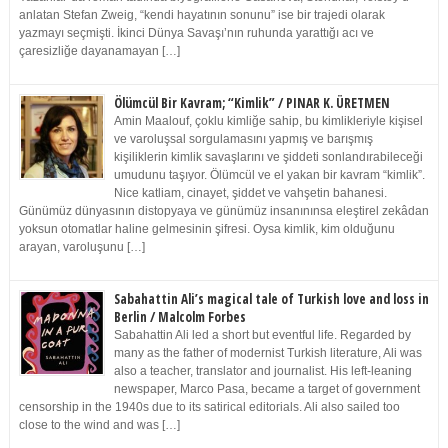
anlatan Stefan Zweig, “kendi hayatının sonunu” ise bir trajedi olarak
yazmayı seçmişti. İkinci Dünya Savaşı’nın ruhunda yarattığı acı ve
çaresizliğe dayanamayan […]
Ölümcül Bir Kavram; “Kimlik” / PINAR K. ÜRETMEN
Amin Maalouf, çoklu kimliğe sahip, bu kimlikleriyle kişisel
ve varoluşsal sorgulamasını yapmış ve barışmış
kişiliklerin kimlik savaşlarını ve şiddeti sonlandırabileceği
umudunu taşıyor. Ölümcül ve el yakan bir kavram “kimlik”.
Nice katliam, cinayet, şiddet ve vahşetin bahanesi.
Günümüz dünyasının distopyaya ve günümüz insanınınsa eleştirel zekâdan
yoksun otomatlar haline gelmesinin şifresi. Oysa kimlik, kim olduğunu
arayan, varoluşunu […]
Sabahattin Ali’s magical tale of Turkish love and loss in
Berlin / Malcolm Forbes
Sabahattin Ali led a short but eventful life. Regarded by
many as the father of modernist Turkish literature, Ali was
also a teacher, translator and journalist. His left-leaning
newspaper, Marco Pasa, became a target of government
censorship in the 1940s due to its satirical editorials. Ali also sailed too
close to the wind and was […]