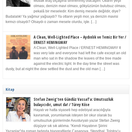
Mutlak tıraş bıçağına sinirlenmiş olacağım. Otların yeşil
olması, denizin mavi olması, gökyüzünün bulutsuz olması,
pekalâ bir meseledir. Kim demiş mesele değildir, diye?
Budalalık! Ya yağmur yağsaydı? Ya otların yeşili mor, ya denizin mavisi
kırmızı olsaydı? Olsaydı o zaman mesele olurdu, işte. […]
A Clean, Well-Lighted Place – Aydınlık ve Temiz Bir Yer /
ERNEST HEMINGWAY
A Clean, Well-Lighted Place / ERNEST HEMINGWAY It
was very late and everyone had left the cafe except an old
man who sat in the shadow the leaves of the tree made
against the electric light. In the day time the street was
dusty, but at night the dew settled the dust and the old man […]
Kitap
Stefan Zweig’ten Gündüz Vassaf’a: Umutsuzluk
bulaşıcıdır, umut da! / Türey Köse
Hayatı ve hatta siyaseti hep edebiyat aracılığıyla
kavramak, yorumlamak isteyen bir okur olarak bu
umutsuzluk günlerinde Avusturyalı yazar Stefan Zweig
düşüyor sık sık aklıma. “Kendi Hayatının Şiirini
Yazanlar”da roman tadında biyografilerle Casanova, Stendhal, Tolstoy’u