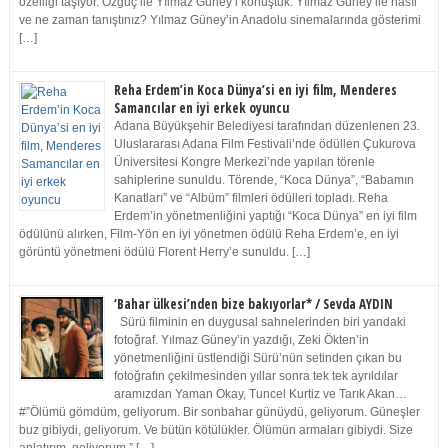
özelliği taşıyor. Özgüç ile Yılmaz Güney’i konuştuk. Yılmaz Güney ile nasıl
ve ne zaman tanıştınız? Yılmaz Güney’in Anadolu sinemalarında gösterimi
[…]
Reha Erdem’in Koca Dünya’si en iyi film, Menderes
Samancılar en iyi erkek oyuncu
Adana Büyükşehir Belediyesi tarafından düzenlenen 23.
Uluslararası Adana Film Festivali’nde ödüllen Çukurova
Üniversitesi Kongre Merkezi’nde yapılan törenle
sahiplerine sunuldu. Törende, “Koca Dünya”, “Babamın
Kanatları” ve “Albüm” filmleri ödülleri topladı. Reha
Erdem’in yönetmenliğini yaptığı “Koca Dünya” en iyi film
ödülünü alırken, Film-Yön en iyi yönetmen ödülü Reha Erdem’e, en iyi
görüntü yönetmeni ödülü Florent Herry’e sunuldu. […]
‘Bahar ülkesi’nden bize bakıyorlar* / Sevda AYDIN
Sürü filminin en duygusal sahnelerinden biri yandaki
fotoğraf. Yılmaz Güney’in yazdığı, Zeki Ökten’in
yönetmenliğini üstlendiği Sürü’nün setinden çıkan bu
fotoğrafın çekilmesinden yıllar sonra tek tek ayrıldılar
aramızdan Yaman Okay, Tuncel Kurtiz ve Tarık Akan…
#”Ölümü gömdüm, geliyorum. Bir sonbahar günüydü, geliyorum. Güneşler
buz gibiydi, geliyorum. Ve bütün kötülükler. Ölümün armaları gibiydi. Size