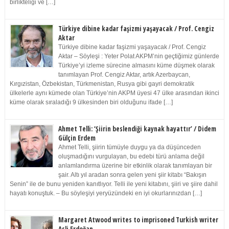
birlikteliği ve […]
Türkiye dibine kadar faşizmi yaşayacak / Prof. Cengiz
Aktar
Türkiye dibine kadar faşizmi yaşayacak / Prof. Cengiz
Aktar – Söyleşi : Yeter Polat AKPM’nin geçtiğimiz günlerde
Türkiye’yi izleme sürecine almasını küme düşmek olarak
tanımlayan Prof. Cengiz Aktar, artık Azerbaycan,
Kırgızistan, Özbekistan, Türkmenistan, Rusya gibi gayri demokratik
ülkelerle aynı kümede olan Türkiye’nin AKPM üyesi 47 ülke arasından ikinci
küme olarak sıraladığı 9 ülkesinden biri olduğunu ifade […]
Ahmet Telli: ‘Şiirin beslendiği kaynak hayattır’ / Didem
Gülçin Erdem
Ahmet Telli, şiirin tümüyle duygu ya da düşünceden
oluşmadığını vurgulayan, bu edebi türü anlama değil
anlamlandırma üzerine bir etkinlik olarak tanımlayan bir
şair. Altı yıl aradan sonra gelen yeni şiir kitabı “Bakışın
Senin” ile de bunu yeniden kanıtlıyor. Telli ile yeni kitabını, şiiri ve şiire dahil
hayatı konuştuk. – Bu söyleşiyi yeryüzündeki en iyi okurlarınızdan […]
Margaret Atwood writes to imprisoned Turkish writer