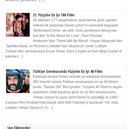
anlatırım, geliyorum.” […]
21. Yüzyılın En İyi 100 Filmi
36 ülkeden 177 eleştirmenin seçimlerine göre yapılan
listenin ilk sırasında David Lynch’in sürrealist başyapıtı
‘Mulholland Drive’ yer aldı. Ünlü yönetmeni Wong Kar-
wai’den ‘In the Mood for Love’, Paul Thomas
Anderson’dan ‘There Will Be Blood’, Hayao Miyazaki’den
‘Spirited Away’ ve Richard Linklater’dan ‘Boyhood’ izledi. Listeye
Türkiye’den senaryosunu Ercan Kesal, Ebru Ceylan ve Nuri Bilgi Ceylan’ın
kaleme […]
Türkiye Sinemasında Yüzyılın En İyi 40 Filmi
Edebiyat dergisi Notos sinema ve edebiyat dünyasından
383 önemli ismine Türkiye sinemasının en iyi 40 filmini
sordu. Toplam 287 film içinden ‘Yüzyılın 40 Filmi’ni seçen
aydınların ortak kararına göre en iyi film senaryosunu
Yılmaz Güney’in yazıp Şerif Gören’in yönettiği ve 1982
Cannes Film Festival’inde büyük ödül Altın Palmiye’yi kazanan ‘Yol’ oldu.
Listede Yılmaz Güney’in 3 […]
Son Eklenenler