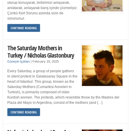
oturup konuşarak, birbirimizi anlayarak,
anlatarak, anlaşarak barış içinde çözmeliyiz.
Çünkü Kürt Sorunu aslında sizin de
sorununuz.
CONTINUE READING
The Saturday Mothers in
Turkey / Nicholas Glastonbury
Güneyin Işıkları
|
February 16, 2025
Every Saturday, a group of people gathers
in silent protest in Galatasaray Square in the
heart of Istanbul. This group, known as the
Saturday Mothers (Cumartesi Anneleri in
Turkish), is primarily composed of older
Kurdish women. The protests, which resemble those by the Madres del
Plaza del Mayo in Argentina, consist of the mothers (and […]
CONTINUE READING