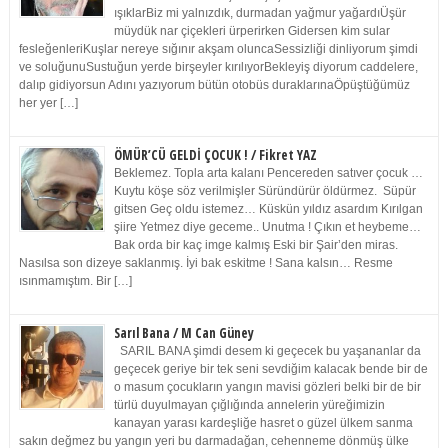
ışıklarBiz mi yalnızdık, durmadan yağmur yağardıÜşür
müydük nar çiçekleri ürperirken Gidersen kim sular
fesleğenleriKuşlar nereye sığınır akşam oluncaSessizliği dinliyorum şimdi
ve soluğunuSustuğun yerde birşeyler kırılıyorBekleyiş diyorum caddelere,
dalıp gidiyorsun Adını yazıyorum bütün otobüs duraklarınaÖpüştüğümüz
her yer […]
ÖMÜR’CÜ GELDİ ÇOCUK ! / Fikret YAZ
Beklemez. Topla arta kalanı Pencereden satıver çocuk …
Kuytu köşe söz verilmişler Süründürür öldürmez. Süpür
gitsen Geç oldu istemez… Küskün yıldız asardım Kırılgan
şiire Yetmez diye geceme.. Unutma ! Çıkın et heybeme…
Bak orda bir kaç imge kalmış Eski bir Şair’den miras.
Nasılsa son dizeye saklanmış. İyi bak eskitme ! Sana kalsın… Resme
ısınmamıştım. Bir […]
Sarıl Bana / M Can Güney
SARIL BANA şimdi desem ki geçecek bu yaşananlar da
geçecek geriye bir tek seni sevdiğim kalacak bende bir de
o masum çocukların yangın mavisi gözleri belki bir de bir
türlü duyulmayan çığlığında annelerin yüreğimizin
kanayan yarası kardeşliğe hasret o güzel ülkem sanma
sakın değmez bu yangın yeri bu darmadağan, cehenneme dönmüş ülke