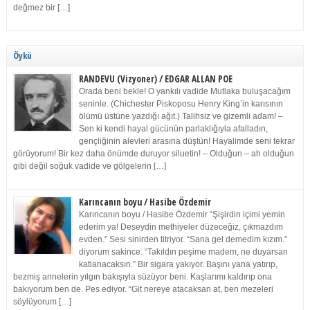
değmez bir […]
Öykü
RANDEVU (Vizyoner) / EDGAR ALLAN POE
Orada beni bekle! O yankılı vadide Mutlaka buluşacağım
seninle. (Chichester Piskoposu Henry King’in karısının
ölümü üstüne yazdığı ağıt.) Talihsiz ve gizemli adam! –
Sen ki kendi hayal gücünün parlaklığıyla afalladın,
gençliğinin alevleri arasına düştün! Hayalimde seni tekrar
görüyorum! Bir kez daha önümde duruyor siluetin! – Olduğun – ah olduğun
gibi değil soğuk vadide ve gölgelerin […]
Karıncanın boyu / Hasibe Özdemir
Karıncanın boyu / Hasibe Özdemir “Şişirdin içimi yemin
ederim ya! Deseydin methiyeler düzeceğiz, çıkmazdım
evden.” Sesi sinirden titriyor. “Sana gel demedim kızım.”
diyorum sakince. “Takıldın peşime madem, ne duyarsan
katlanacaksın.” Bir sigara yakıyor. Başını yana yatırıp,
bezmiş annelerin yılgın bakışıyla süzüyor beni. Kaşlarımı kaldırıp ona
bakıyorum ben de. Pes ediyor. “Git nereye atacaksan at, ben mezeleri
söylüyorum […]