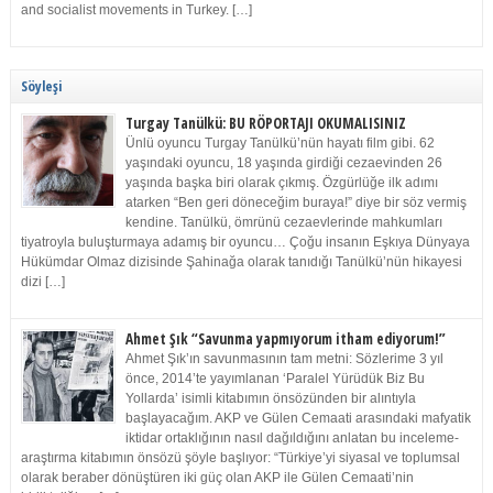
and socialist movements in Turkey. […]
Söyleşi
Turgay Tanülkü: BU RÖPORTAJI OKUMALISINIZ
Ünlü oyuncu Turgay Tanülkü’nün hayatı film gibi. 62
yaşındaki oyuncu, 18 yaşında girdiği cezaevinden 26
yaşında başka biri olarak çıkmış. Özgürlüğe ilk adımı
atarken “Ben geri döneceğim buraya!” diye bir söz vermiş
kendine. Tanülkü, ömrünü cezaevlerinde mahkumları
tiyatroyla buluşturmaya adamış bir oyuncu… Çoğu insanın Eşkıya Dünyaya
Hükümdar Olmaz dizisinde Şahinağa olarak tanıdığı Tanülkü’nün hikayesi
dizi […]
Ahmet Şık “Savunma yapmıyorum itham ediyorum!”
Ahmet Şık’ın savunmasının tam metni: Sözlerime 3 yıl
önce, 2014’te yayımlanan ‘Paralel Yürüdük Biz Bu
Yollarda’ isimli kitabımın önsözünden bir alıntıyla
başlayacağım. AKP ve Gülen Cemaati arasındaki mafyatik
iktidar ortaklığının nasıl dağıldığını anlatan bu inceleme-
araştırma kitabımın önsözü şöyle başlıyor: “Türkiye’yi siyasal ve toplumsal
olarak beraber dönüştüren iki güç olan AKP ile Gülen Cemaati’nin