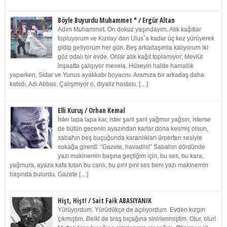
Böyle Buyurdu Muhammet * / Ergür Altan
Adım Muhammet. On dokuz yaşındayım. Atık kağıtlar
topluyorum ve Kızılay`dan Ulus`a kadar üç kez yürüyerek
gidip geliyorum her gün. Beş arkadaşımla kalıyorum iki
göz odalı bir evde. Onlar atık kağıt toplamıyor; Mevlüt
inşaatta çalışıyor mesela, Hüseyin halde hamallık
yaparken, Sidar ve Yunus ayakkabı boyacısı. Aramıza bir arkadaş daha
katıldı. Adı Abbas. Çalışmıyor o, diyaliz hastası. […]
Elli Kuruş / Orhan Kemal
İster lapa lapa kar, ister şarıl şarıl yağmur yağsın, isterse
de bütün gecenin ayazından karlar dona kesmiş olsun,
sabahın beş buçuğunda karanlıkları ürperten sesiyle
sokağa girerdi: “Gazete, havadiis!” Sabahın dördünde
yazı makinemin başına geçtiğim için, bu ses, bu kara,
yağmura, ayaza kafa tutan bu canlı, bu pırıl pırıl ses beni yazı makinemin
başında bulurdu. Gazete […]
Hişt, Hişt! / Sait Faik ABASIYANIK
Yürüyordum. Yürüdükçe de açılıyordum. Evden kızgın
çıkmıştım. Belki de tıraş bıçağına sinirlenmiştim. Olur, olur!