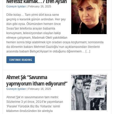
Nefessiz kalmak… / Eren Aysan
Güneyin Işıkları
|
February 16, 2025
Dille kolay… Tam yirmi dört koca sene
geçmiş o karanlık günün ardından. Her şey
dün gibi oysa. Ölümünden hemen önce
Sıvas’tan telefonla arayan babamla
konuşmam, televizyondan olayları takip
etmeye çalışmam, Madımak Oteli yakıldıktan
hemen sonra bilgi alabilmek için oradan oraya koşturmam; sonrasında
da dönemin bakanı Mehmet Gazioğlu’nun açıklamasından ölenlerin
arasında babam Behçet Aysan’ın olduğunu öğrenmem… […]
CONTINUE READING
Ahmet Şık “Savunma
yapmıyorum itham ediyorum!”
Güneyin Işıkları
|
February 16, 2025
Ahmet Şık’ın savunmasının tam metni:
Sözlerime 3 yıl önce, 2014’te yayımlanan
‘Paralel Yürüdük Biz Bu Yollarda’ isimli
kitabımın önsözünden bir alıntıyla