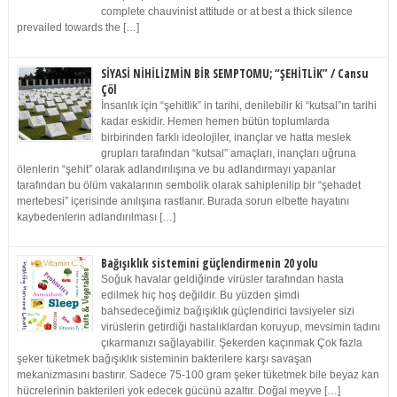
complete chauvinist attitude or at best a thick silence
prevailed towards the […]
SİYASİ NİHİLİZMİN BİR SEMPTOMU; “ŞEHİTLİK” / Cansu
Çöl
İnsanlık için “şehitlik” in tarihi, denilebilir ki “kutsal”ın tarihi
kadar eskidir. Hemen hemen bütün toplumlarda
birbirinden farklı ideolojiler, inançlar ve hatta meslek
grupları tarafından “kutsal” amaçları, inançları uğruna
ölenlerin “şehit” olarak adlandırılışına ve bu adlandırmayı yapanlar
tarafından bu ölüm vakalarının sembolik olarak sahiplenilip bir “şehadet
mertebesi” içerisinde anılışına rastlanır. Burada sorun elbette hayatını
kaybedenlerin adlandırılması […]
Bağışıklık sistemini güçlendirmenin 20 yolu
Soğuk havalar geldiğinde virüsler tarafından hasta
edilmek hiç hoş değildir. Bu yüzden şimdi
bahsedeceğimiz bağışıklık güçlendirici tavsiyeler sizi
virüslerin getirdiği hastalıklardan koruyup, mevsimin tadını
çıkarmanızı sağlayabilir. Şekerden kaçınmak Çok fazla
şeker tüketmek bağışıklık sisteminin bakterilere karşı savaşan
mekanizmasını bastırır. Sadece 75-100 gram şeker tüketmek bile beyaz kan
hücrelerinin bakterileri yok edecek gücünü azaltır. Doğal meyve […]