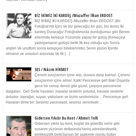
BİZ İKİMİZ İKİ KARDEŞ /Muzaffer İlhan ERDOST
BİZ İKİMİZ İKİ KARDEŞ /Muzaffer İlhan ERDOST (Bir
Fotoğraf Altı İçin) Ve biz geleceğiz bir gün, biz ikimiz İki
kardeş Duracağız Fotoğrafımızda durduğumuz gibi Benim
ellerimde kelepçe Yüzümde yapay bir gülüş (Kelepçeyi
yadırgamanın gülüşü belki İlk kez olduğu için Sonra
alıştım Ve unuttum sonra kelepçeyi bileklerimde) Senin yüzün İçerde
olmanın ve umudun arasında Ve ilk […]
SES / Nâzım HİKMET
Çeneni avuçlarının içine alıp, duvara dalıp kalma!. Çeneni
avuçlarının içine alma!. Kalk! Pencereye gel! Bak! Dışarda
gece bir cenup denizi gibi güzel, çarpıyor pencerene
dalgaları.. Gel! Dinle havaları: havalar seslerin yoludur, havalar seslerle
doludur: toprağın, suyun, yıldızların ve bizim seslerimizle… Pencereye gel!
Havaları dinle bir: Sesimiz yanındadır, sesimiz seninledir…
Gidersen Yıkılır Bu Kent / Ahmet Telli
Gidersen yıkılır bu kent, kuşlar da giderBir nehir gibi
susarım yüzünün deltasındaYanlış adreslerdeydik,
kimliksizdik belkiSarışın bir şaşkınlık olurdu bütün