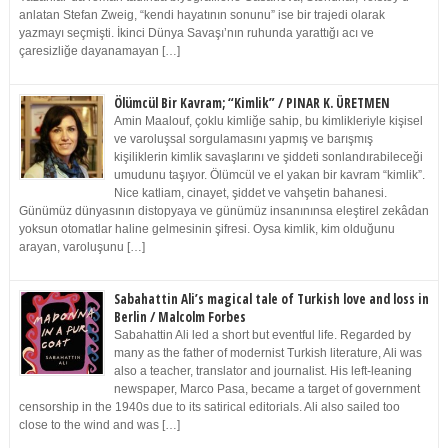
anlatan Stefan Zweig, “kendi hayatının sonunu” ise bir trajedi olarak
yazmayı seçmişti. İkinci Dünya Savaşı’nın ruhunda yarattığı acı ve
çaresizliğe dayanamayan […]
Ölümcül Bir Kavram; “Kimlik” / PINAR K. ÜRETMEN
Amin Maalouf, çoklu kimliğe sahip, bu kimlikleriyle kişisel
ve varoluşsal sorgulamasını yapmış ve barışmış
kişiliklerin kimlik savaşlarını ve şiddeti sonlandırabileceği
umudunu taşıyor. Ölümcül ve el yakan bir kavram “kimlik”.
Nice katliam, cinayet, şiddet ve vahşetin bahanesi.
Günümüz dünyasının distopyaya ve günümüz insanınınsa eleştirel zekâdan
yoksun otomatlar haline gelmesinin şifresi. Oysa kimlik, kim olduğunu
arayan, varoluşunu […]
Sabahattin Ali’s magical tale of Turkish love and loss in
Berlin / Malcolm Forbes
Sabahattin Ali led a short but eventful life. Regarded by
many as the father of modernist Turkish literature, Ali was
also a teacher, translator and journalist. His left-leaning
newspaper, Marco Pasa, became a target of government
censorship in the 1940s due to its satirical editorials. Ali also sailed too
close to the wind and was […]