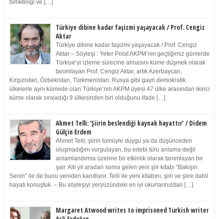
birlikteliği ve […]
Türkiye dibine kadar faşizmi yaşayacak / Prof. Cengiz
Aktar
Türkiye dibine kadar faşizmi yaşayacak / Prof. Cengiz
Aktar – Söyleşi : Yeter Polat AKPM’nin geçtiğimiz günlerde
Türkiye’yi izleme sürecine almasını küme düşmek olarak
tanımlayan Prof. Cengiz Aktar, artık Azerbaycan,
Kırgızistan, Özbekistan, Türkmenistan, Rusya gibi gayri demokratik
ülkelerle aynı kümede olan Türkiye’nin AKPM üyesi 47 ülke arasından ikinci
küme olarak sıraladığı 9 ülkesinden biri olduğunu ifade […]
Ahmet Telli: ‘Şiirin beslendiği kaynak hayattır’ / Didem
Gülçin Erdem
Ahmet Telli, şiirin tümüyle duygu ya da düşünceden
oluşmadığını vurgulayan, bu edebi türü anlama değil
anlamlandırma üzerine bir etkinlik olarak tanımlayan bir
şair. Altı yıl aradan sonra gelen yeni şiir kitabı “Bakışın
Senin” ile de bunu yeniden kanıtlıyor. Telli ile yeni kitabını, şiiri ve şiire dahil
hayatı konuştuk. – Bu söyleşiyi yeryüzündeki en iyi okurlarınızdan […]
Margaret Atwood writes to imprisoned Turkish writer