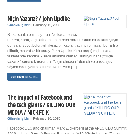
Niçin Yazarız? / John Updike
Güneyin Işıkları
|
February 16, 2025
Bir kurşunkalemi düşünün. Ne kadar sessiz,
hünerli, narin, küçüktür ama mucizeler yaratır! Onun bir dokunuşuyla
dünyalar vücut bulur; tehlikesiz bir kaplan, ağırlığı olmayan buharlı bir
silindir, masrafsız bir saray. John Updike Konu başlığım, bu sanat
festivalinde kendimi kısaca anlatma olanağı sunuyor bana; “Niçin
yazarız,” sorusu karşısında, “Niçin olmasın,” demeli ve başka şey
söylemeden yerime oturmalıydım. Ama […]
CONTINUE READING
The impact of Facebook and
the tech giants / KILLING OUR
MEDIA / NICK FEIK
Güneyin Işıkları
|
February 16, 2025
Facebook CEO and chairman Mark Zuckerberg at the APEC CEO Summit
2016 in Lima, Peru. © Ernesto Benavides / AFP / Getty Images “Today I