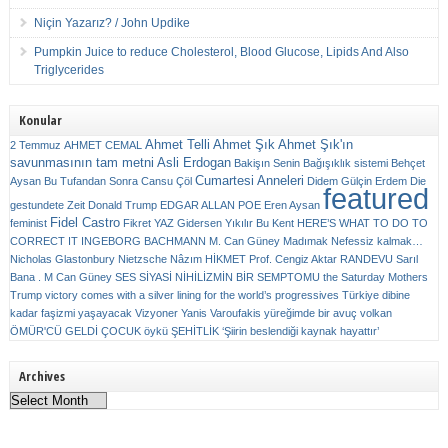
Niçin Yazarız? / John Updike
Pumpkin Juice to reduce Cholesterol, Blood Glucose, Lipids And Also
Triglycerides
Konular
Ahmet Telli
Ahmet Şık
Ahmet Şık'ın
2 Temmuz
AHMET CEMAL
savunmasının tam metni
Asli Erdogan
Bakişın Senin
Bağışıklık sistemi
Behçet
Cumartesi Anneleri
Aysan
Bu Tufandan Sonra
Cansu Çöl
Didem Gülçin Erdem
Die
featured
gestundete Zeit
Donald Trump
EDGAR ALLAN POE
Eren Aysan
Fidel Castro
feminist
Fikret YAZ
Gidersen Yıkılır Bu Kent
HERE’S WHAT TO DO TO
CORRECT IT
INGEBORG BACHMANN
M. Can Güney
Madımak
Nefessiz kalmak…
Nicholas Glastonbury
Nietzsche
Nâzım HİKMET
Prof. Cengiz Aktar
RANDEVU
Sarıl
Bana . M Can Güney
SES
SİYASİ NİHİLİZMİN BİR SEMPTOMU
the Saturday Mothers
Trump victory comes with a silver lining for the world’s progressives
Türkiye dibine
kadar faşizmi yaşayacak
Vizyoner
Yanis Varoufakis
yüreğimde bir avuç volkan
ÖMÜR'CÜ GELDİ ÇOCUK
öykü
ŞEHİTLİK
‘Şiirin beslendiği kaynak hayattır’
Archives
Archives