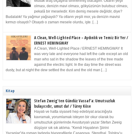
Mutlak tıraş bıçağına sinirlenmiş olacağım. Otların yeşil
olması, denizin mavi olması, gökyüzünün bulutsuz olması,
pekalâ bir meseledir. Kim demiş mesele değildir, diye?
Budalalık! Ya yağmur yağsaydı? Ya otların yeşili mor, ya denizin mavisi
kırmızı olsaydı? Olsaydı o zaman mesele olurdu, işte. […]
A Clean, Well-Lighted Place – Aydınlık ve Temiz Bir Yer /
ERNEST HEMINGWAY
A Clean, Well-Lighted Place / ERNEST HEMINGWAY It
was very late and everyone had left the cafe except an old
man who sat in the shadow the leaves of the tree made
against the electric light. In the day time the street was
dusty, but at night the dew settled the dust and the old man […]
Kitap
Stefan Zweig’ten Gündüz Vassaf’a: Umutsuzluk
bulaşıcıdır, umut da! / Türey Köse
Hayatı ve hatta siyaseti hep edebiyat aracılığıyla
kavramak, yorumlamak isteyen bir okur olarak bu
umutsuzluk günlerinde Avusturyalı yazar Stefan Zweig
düşüyor sık sık aklıma. “Kendi Hayatının Şiirini
Yazanlar”da roman tadında biyografilerle Casanova, Stendhal, Tolstoy’u