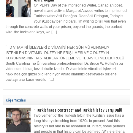
Asli Erdoğan
On PEN’s Day of the Imprisoned Writer, Canadian poet,
novelist and activist Margaret Atwood writes to imprisoned
Turkish writer Asli Erdoğan. Dear Asli Erdogan, Today is
your 91st day behind bars. I’m writing to tell you that even
through the concrete walls of your prison, beyond the guards, the barbed
wire, the locks and keys, we […]
D VİTAMİNİ İŞLEVLERİ D VİTAMİNİ HER GÜN MÜ ALINMALI?
İSTENİLEN D VİTAMİNİ DÜZEYİNE ERİŞİLMESİ VE O DÜZEYİN
KORUNMASININ HASTALIKLARI ÖNLEME VE TEDAVİ ETMEDEKİ ROLÜ
South Carolina Tıp Üniversitesi profesörlerinden Dr. Bruce W. Hollis’in bu
videosunu birkaç kez dikkatle izledik. D vitamininin vücuttaki işlevleri
hakkında çok güzel bilgilendiriyor. Anladıklarımızı özetleyerek sizlerle
paylaşmaya karar verdik. […]
Köşe Yazıları
“Turkishness contract” and Turkish left / Barış Ünlü
Involvement of the Turkish left in the Kurdish issue has a
long history stretching from 1920s to present. And this
history is not one to be ashamed of. In fact, some periods
and people in that history can be admired. While either a