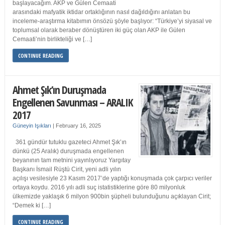
başlayacağım. AKP ve Gülen Cemaati
arasındaki mafyatik iktidar ortaklığının nasıl dağıldığını anlatan bu
inceleme-araştırma kitabımın önsözü şöyle başlıyor: “Türkiye’yi siyasal ve
toplumsal olarak beraber dönüştüren iki güç olan AKP ile Gülen
Cemaati’nin birlikteliği ve […]
CONTINUE READING
Ahmet Şık’ın Duruşmada
Engellenen Savunması – ARALIK
2017
Güneyin Işıkları
|
February 16, 2025
361 gündür tutuklu gazeteci Ahmet Şık’ın
dünkü (25 Aralık) duruşmada engellenen
beyanının tam metnini yayınlıyoruz Yargıtay
Başkanı İsmail Rüştü Cirit, yeni adli yılın
açılışı vesilesiyle 23 Kasım 2017’de yaptığı konuşmada çok çarpıcı veriler
ortaya koydu. 2016 yılı adli suç istatistiklerine göre 80 milyonluk
ülkemizde yaklaşık 6 milyon 900bin şüpheli bulunduğunu açıklayan Cirit;
“Demek ki […]
CONTINUE READING