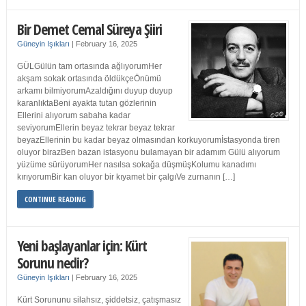
Bir Demet Cemal Süreya Şiiri
Güneyin Işıkları
|
February 16, 2025
GÜLGülün tam ortasında ağlıyorumHer
akşam sokak ortasında öldükçeÖnümü
arkamı bilmiyorumAzaldığını duyup duyup
karanlıktaBeni ayakta tutan gözlerinin
Ellerini alıyorum sabaha kadar
seviyorumEllerin beyaz tekrar beyaz tekrar
beyazEllerinin bu kadar beyaz olmasından korkuyorumİstasyonda tiren
oluyor birazBen bazan istasyonu bulamayan bir adamım Gülü alıyorum
yüzüme sürüyorumHer nasılsa sokağa düşmüşKolumu kanadımı
kırıyorumBir kan oluyor bir kıyamet bir çalgıVe zurnanın […]
CONTINUE READING
Yeni başlayanlar için: Kürt
Sorunu nedir?
Güneyin Işıkları
|
February 16, 2025
Kürt Sorununu silahsız, şiddetsiz, çatışmasız