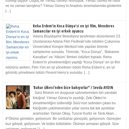
özelliği taşıyor. Özgüç ile Yılmaz Güney’i konuştuk. Yılmaz Güney ile nasıl
ve ne zaman tanıştınız? Yılmaz Güney’in Anadolu sinemalarında gösterimi
[…]
Reha Erdem’in Koca Dünya’si en iyi film, Menderes
Samancılar en iyi erkek oyuncu
Adana Büyükşehir Belediyesi tarafından düzenlenen 23.
Uluslararası Adana Film Festivali’nde ödüllen Çukurova
Üniversitesi Kongre Merkezi’nde yapılan törenle
sahiplerine sunuldu. Törende, “Koca Dünya”, “Babamın
Kanatları” ve “Albüm” filmleri ödülleri topladı. Reha
Erdem’in yönetmenliğini yaptığı “Koca Dünya” en iyi film
ödülünü alırken, Film-Yön en iyi yönetmen ödülü Reha Erdem’e, en iyi
görüntü yönetmeni ödülü Florent Herry’e sunuldu. […]
‘Bahar ülkesi’nden bize bakıyorlar* / Sevda AYDIN
Sürü filminin en duygusal sahnelerinden biri yandaki
fotoğraf. Yılmaz Güney’in yazdığı, Zeki Ökten’in
yönetmenliğini üstlendiği Sürü’nün setinden çıkan bu
fotoğrafın çekilmesinden yıllar sonra tek tek ayrıldılar
aramızdan Yaman Okay, Tuncel Kurtiz ve Tarık Akan…
#”Ölümü gömdüm, geliyorum. Bir sonbahar günüydü, geliyorum. Güneşler
buz gibiydi, geliyorum. Ve bütün kötülükler. Ölümün armaları gibiydi. Size