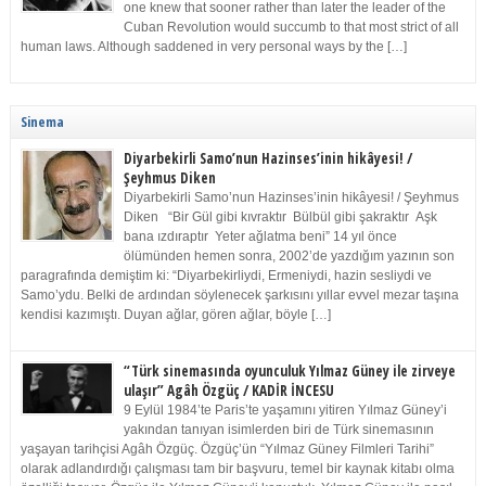
one knew that sooner rather than later the leader of the
Cuban Revolution would succumb to that most strict of all
human laws. Although saddened in very personal ways by the […]
Sinema
Diyarbekirli Samo’nun Hazinses’inin hikâyesi! /
Şeyhmus Diken
Diyarbekirli Samo’nun Hazinses’inin hikâyesi! / Şeyhmus
Diken “Bir Gül gibi kıvraktır Bülbül gibi şakraktır Aşk
bana ızdıraptır Yeter ağlatma beni” 14 yıl önce
ölümünden hemen sonra, 2002’de yazdığım yazının son
paragrafında demiştim ki: “Diyarbekirliydi, Ermeniydi, hazin sesliydi ve
Samo’ydu. Belki de ardından söylenecek şarkısını yıllar evvel mezar taşına
kendisi kazımıştı. Duyan ağlar, gören ağlar, böyle […]
“Türk sinemasında oyunculuk Yılmaz Güney ile zirveye
ulaşır” Agâh Özgüç / KADİR İNCESU
9 Eylül 1984’te Paris’te yaşamını yitiren Yılmaz Güney’i
yakından tanıyan isimlerden biri de Türk sinemasının
yaşayan tarihçisi Agâh Özgüç. Özgüç’ün “Yılmaz Güney Filmleri Tarihi”
olarak adlandırdığı çalışması tam bir başvuru, temel bir kaynak kitabı olma