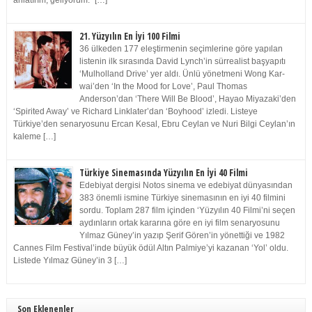
anlatırım, geliyorum.” […]
21. Yüzyılın En İyi 100 Filmi
36 ülkeden 177 eleştirmenin seçimlerine göre yapılan
listenin ilk sırasında David Lynch’in sürrealist başyapıtı
‘Mulholland Drive’ yer aldı. Ünlü yönetmeni Wong Kar-
wai’den ‘In the Mood for Love’, Paul Thomas
Anderson’dan ‘There Will Be Blood’, Hayao Miyazaki’den
‘Spirited Away’ ve Richard Linklater’dan ‘Boyhood’ izledi. Listeye
Türkiye’den senaryosunu Ercan Kesal, Ebru Ceylan ve Nuri Bilgi Ceylan’ın
kaleme […]
Türkiye Sinemasında Yüzyılın En İyi 40 Filmi
Edebiyat dergisi Notos sinema ve edebiyat dünyasından
383 önemli ismine Türkiye sinemasının en iyi 40 filmini
sordu. Toplam 287 film içinden ‘Yüzyılın 40 Filmi’ni seçen
aydınların ortak kararına göre en iyi film senaryosunu
Yılmaz Güney’in yazıp Şerif Gören’in yönettiği ve 1982
Cannes Film Festival’inde büyük ödül Altın Palmiye’yi kazanan ‘Yol’ oldu.
Listede Yılmaz Güney’in 3 […]
Son Eklenenler