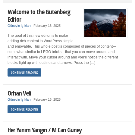
Welcome to the Gutenberg
Editor
Güneyin Işıkları
|
February 16, 2025
The goal of this new editor is to make
adding rich content to WordPress simple
and enjoyable. This whole post is composed of pieces of content—
somewhat similar to LEGO bricks—that you can move around and
interact with. Move your cursor around and you’ll notice the different
blocks light up with outlines and arrows. Press the […]
CONTINUE READING
Orhan Veli
Güneyin Işıkları
|
February 16, 2025
CONTINUE READING
Her Yanım Yangın / M Can Guney