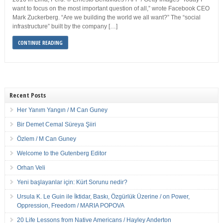
want to focus on the most important question of all,” wrote Facebook CEO
Mark Zuckerberg. “Are we building the world we all want?” The “social
infrastructure” built by the company […]
CONTINUE READING
Recent Posts
Her Yanım Yangın / M Can Guney
Bir Demet Cemal Süreya Şiiri
Özlem / M Can Guney
Welcome to the Gutenberg Editor
Orhan Veli
Yeni başlayanlar için: Kürt Sorunu nedir?
Ursula K. Le Guin ile İktidar, Baskı, Özgürlük Üzerine / on Power,
Oppression, Freedom / MARIA POPOVA
20 Life Lessons from Native Americans / Hayley Anderton