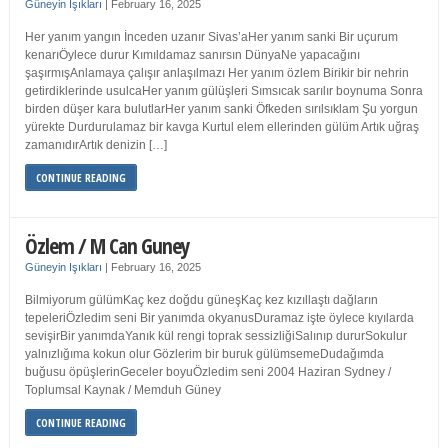
Güneyin Işıkları
|
February 16, 2025
Her yanım yangın İnceden uzanır Sivas’aHer yanım sanki Bir uçurum
kenarıÖylece durur Kımıldamaz sanırsın DünyaNe yapacağını
şaşırmışAnlamaya çalışır anlaşılmazı Her yanım özlem Birikir bir nehrin
getirdiklerinde usulcaHer yanım gülüşleri Sımsıcak sarılır boynuma Sonra
birden düşer kara bulutlarHer yanım sanki Öfkeden sırılsıklam Şu yorgun
yürekte Durdurulamaz bir kavga Kurtul elem ellerinden gülüm Artık uğraş
zamanıdırArtık denizin […]
CONTINUE READING
Özlem / M Can Guney
Güneyin Işıkları
|
February 16, 2025
Bilmiyorum gülümKaç kez doğdu güneşKaç kez kızıllaştı dağların
tepeleriÖzledim seni Bir yanımda okyanusDuramaz işte öylece kıyılarda
sevişirBir yanımdaYanık kül rengi toprak sessizliğiSalınıp dururSokulur
yalnızlığıma kokun olur Gözlerim bir buruk gülümsemeDudağımda
buğusu öpüşlerinGeceler boyuÖzledim seni 2004 Haziran Sydney /
Toplumsal Kaynak / Memduh Güney
CONTINUE READING