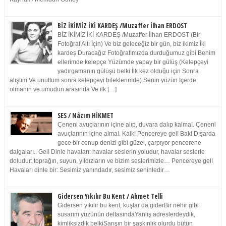
BİZ İKİMİZ İKİ KARDEŞ /Muzaffer İlhan ERDOST
BİZ İKİMİZ İKİ KARDEŞ /Muzaffer İlhan ERDOST (Bir
Fotoğraf Altı İçin) Ve biz geleceğiz bir gün, biz ikimiz İki
kardeş Duracağız Fotoğrafımızda durduğumuz gibi Benim
ellerimde kelepçe Yüzümde yapay bir gülüş (Kelepçeyi
yadırgamanın gülüşü belki İlk kez olduğu için Sonra
alıştım Ve unuttum sonra kelepçeyi bileklerimde) Senin yüzün İçerde
olmanın ve umudun arasında Ve ilk […]
SES / Nâzım HİKMET
Çeneni avuçlarının içine alıp, duvara dalıp kalma!. Çeneni
avuçlarının içine alma!. Kalk! Pencereye gel! Bak! Dışarda
gece bir cenup denizi gibi güzel, çarpıyor pencerene
dalgaları.. Gel! Dinle havaları: havalar seslerin yoludur, havalar seslerle
doludur: toprağın, suyun, yıldızların ve bizim seslerimizle… Pencereye gel!
Havaları dinle bir: Sesimiz yanındadır, sesimiz seninledir…
Gidersen Yıkılır Bu Kent / Ahmet Telli
Gidersen yıkılır bu kent, kuşlar da giderBir nehir gibi
susarım yüzünün deltasındaYanlış adreslerdeydik,
kimliksizdik belkiSarışın bir şaşkınlık olurdu bütün