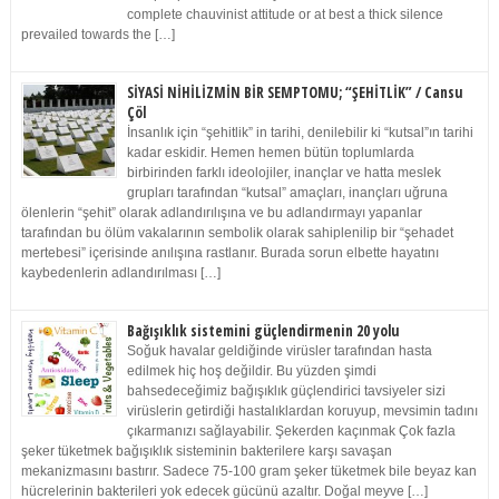
complete chauvinist attitude or at best a thick silence
prevailed towards the […]
SİYASİ NİHİLİZMİN BİR SEMPTOMU; “ŞEHİTLİK” / Cansu
Çöl
İnsanlık için “şehitlik” in tarihi, denilebilir ki “kutsal”ın tarihi
kadar eskidir. Hemen hemen bütün toplumlarda
birbirinden farklı ideolojiler, inançlar ve hatta meslek
grupları tarafından “kutsal” amaçları, inançları uğruna
ölenlerin “şehit” olarak adlandırılışına ve bu adlandırmayı yapanlar
tarafından bu ölüm vakalarının sembolik olarak sahiplenilip bir “şehadet
mertebesi” içerisinde anılışına rastlanır. Burada sorun elbette hayatını
kaybedenlerin adlandırılması […]
Bağışıklık sistemini güçlendirmenin 20 yolu
Soğuk havalar geldiğinde virüsler tarafından hasta
edilmek hiç hoş değildir. Bu yüzden şimdi
bahsedeceğimiz bağışıklık güçlendirici tavsiyeler sizi
virüslerin getirdiği hastalıklardan koruyup, mevsimin tadını
çıkarmanızı sağlayabilir. Şekerden kaçınmak Çok fazla
şeker tüketmek bağışıklık sisteminin bakterilere karşı savaşan
mekanizmasını bastırır. Sadece 75-100 gram şeker tüketmek bile beyaz kan
hücrelerinin bakterileri yok edecek gücünü azaltır. Doğal meyve […]