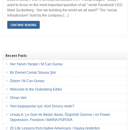
want to focus on the most important question of all,” wrote Facebook CEO
Mark Zuckerberg. “Are we building the world we all want?” The “social
infrastructure” built by the company […]
CONTINUE READING
Recent Posts
Her Yanım Yangın / M Can Guney
Bir Demet Cemal Süreya Şiiri
Özlem / M Can Guney
Welcome to the Gutenberg Editor
Orhan Veli
Yeni başlayanlar için: Kürt Sorunu nedir?
Ursula K. Le Guin ile İktidar, Baskı, Özgürlük Üzerine / on Power,
Oppression, Freedom / MARIA POPOVA
20 Life Lessons from Native Americans / Hayley Anderton