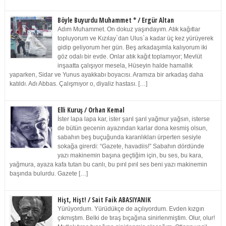
Böyle Buyurdu Muhammet * / Ergür Altan
Adım Muhammet. On dokuz yaşındayım. Atık kağıtlar
topluyorum ve Kızılay`dan Ulus`a kadar üç kez yürüyerek
gidip geliyorum her gün. Beş arkadaşımla kalıyorum iki
göz odalı bir evde. Onlar atık kağıt toplamıyor; Mevlüt
inşaatta çalışıyor mesela, Hüseyin halde hamallık
yaparken, Sidar ve Yunus ayakkabı boyacısı. Aramıza bir arkadaş daha
katıldı. Adı Abbas. Çalışmıyor o, diyaliz hastası. […]
Elli Kuruş / Orhan Kemal
İster lapa lapa kar, ister şarıl şarıl yağmur yağsın, isterse
de bütün gecenin ayazından karlar dona kesmiş olsun,
sabahın beş buçuğunda karanlıkları ürperten sesiyle
sokağa girerdi: “Gazete, havadiis!” Sabahın dördünde
yazı makinemin başına geçtiğim için, bu ses, bu kara,
yağmura, ayaza kafa tutan bu canlı, bu pırıl pırıl ses beni yazı makinemin
başında bulurdu. Gazete […]
Hişt, Hişt! / Sait Faik ABASIYANIK
Yürüyordum. Yürüdükçe de açılıyordum. Evden kızgın
çıkmıştım. Belki de tıraş bıçağına sinirlenmiştim. Olur, olur!