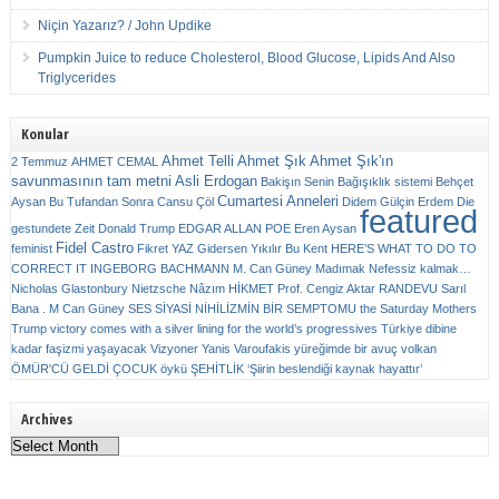
Niçin Yazarız? / John Updike
Pumpkin Juice to reduce Cholesterol, Blood Glucose, Lipids And Also
Triglycerides
Konular
Ahmet Telli
Ahmet Şık
Ahmet Şık'ın
2 Temmuz
AHMET CEMAL
savunmasının tam metni
Asli Erdogan
Bakişın Senin
Bağışıklık sistemi
Behçet
Cumartesi Anneleri
Aysan
Bu Tufandan Sonra
Cansu Çöl
Didem Gülçin Erdem
Die
featured
gestundete Zeit
Donald Trump
EDGAR ALLAN POE
Eren Aysan
Fidel Castro
feminist
Fikret YAZ
Gidersen Yıkılır Bu Kent
HERE’S WHAT TO DO TO
CORRECT IT
INGEBORG BACHMANN
M. Can Güney
Madımak
Nefessiz kalmak…
Nicholas Glastonbury
Nietzsche
Nâzım HİKMET
Prof. Cengiz Aktar
RANDEVU
Sarıl
Bana . M Can Güney
SES
SİYASİ NİHİLİZMİN BİR SEMPTOMU
the Saturday Mothers
Trump victory comes with a silver lining for the world’s progressives
Türkiye dibine
kadar faşizmi yaşayacak
Vizyoner
Yanis Varoufakis
yüreğimde bir avuç volkan
ÖMÜR'CÜ GELDİ ÇOCUK
öykü
ŞEHİTLİK
‘Şiirin beslendiği kaynak hayattır’
Archives
Archives