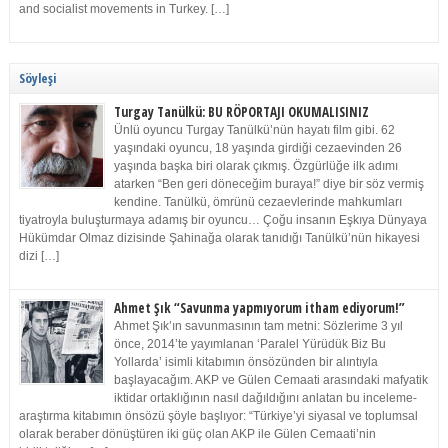
and socialist movements in Turkey. […]
Söyleşi
Turgay Tanülkü: BU RÖPORTAJI OKUMALISINIZ
Ünlü oyuncu Turgay Tanülkü’nün hayatı film gibi. 62
yaşındaki oyuncu, 18 yaşında girdiği cezaevinden 26
yaşında başka biri olarak çıkmış. Özgürlüğe ilk adımı
atarken “Ben geri döneceğim buraya!” diye bir söz vermiş
kendine. Tanülkü, ömrünü cezaevlerinde mahkumları
tiyatroyla buluşturmaya adamış bir oyuncu… Çoğu insanın Eşkıya Dünyaya
Hükümdar Olmaz dizisinde Şahinağa olarak tanıdığı Tanülkü’nün hikayesi
dizi […]
Ahmet Şık “Savunma yapmıyorum itham ediyorum!”
Ahmet Şık’ın savunmasının tam metni: Sözlerime 3 yıl
önce, 2014’te yayımlanan ‘Paralel Yürüdük Biz Bu
Yollarda’ isimli kitabımın önsözünden bir alıntıyla
başlayacağım. AKP ve Gülen Cemaati arasındaki mafyatik
iktidar ortaklığının nasıl dağıldığını anlatan bu inceleme-
araştırma kitabımın önsözü şöyle başlıyor: “Türkiye’yi siyasal ve toplumsal
olarak beraber dönüştüren iki güç olan AKP ile Gülen Cemaati’nin