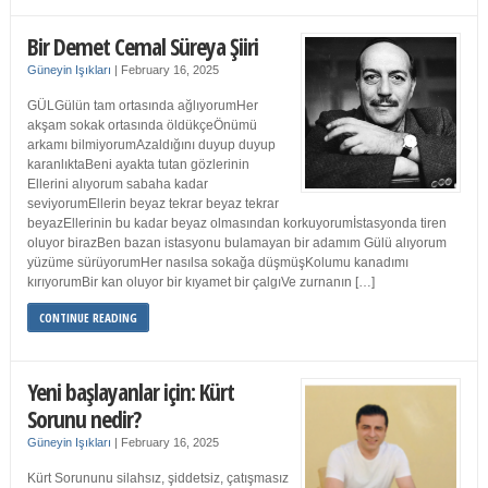
Bir Demet Cemal Süreya Şiiri
Güneyin Işıkları
|
February 16, 2025
GÜLGülün tam ortasında ağlıyorumHer
akşam sokak ortasında öldükçeÖnümü
arkamı bilmiyorumAzaldığını duyup duyup
karanlıktaBeni ayakta tutan gözlerinin
Ellerini alıyorum sabaha kadar
seviyorumEllerin beyaz tekrar beyaz tekrar
beyazEllerinin bu kadar beyaz olmasından korkuyorumİstasyonda tiren
oluyor birazBen bazan istasyonu bulamayan bir adamım Gülü alıyorum
yüzüme sürüyorumHer nasılsa sokağa düşmüşKolumu kanadımı
kırıyorumBir kan oluyor bir kıyamet bir çalgıVe zurnanın […]
CONTINUE READING
Yeni başlayanlar için: Kürt
Sorunu nedir?
Güneyin Işıkları
|
February 16, 2025
Kürt Sorununu silahsız, şiddetsiz, çatışmasız