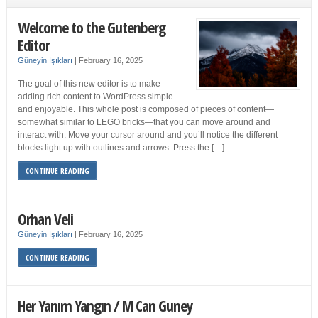
Welcome to the Gutenberg
Editor
Güneyin Işıkları
|
February 16, 2025
The goal of this new editor is to make
adding rich content to WordPress simple
and enjoyable. This whole post is composed of pieces of content—
somewhat similar to LEGO bricks—that you can move around and
interact with. Move your cursor around and you’ll notice the different
blocks light up with outlines and arrows. Press the […]
CONTINUE READING
Orhan Veli
Güneyin Işıkları
|
February 16, 2025
CONTINUE READING
Her Yanım Yangın / M Can Guney