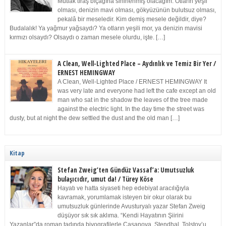
Mutlak tıraş bıçağına sinirlenmiş olacağım. Otların yeşil
olması, denizin mavi olması, gökyüzünün bulutsuz olması,
pekalâ bir meseledir. Kim demiş mesele değildir, diye?
Budalalık! Ya yağmur yağsaydı? Ya otların yeşili mor, ya denizin mavisi
kırmızı olsaydı? Olsaydı o zaman mesele olurdu, işte. […]
A Clean, Well-Lighted Place – Aydınlık ve Temiz Bir Yer /
ERNEST HEMINGWAY
A Clean, Well-Lighted Place / ERNEST HEMINGWAY It
was very late and everyone had left the cafe except an old
man who sat in the shadow the leaves of the tree made
against the electric light. In the day time the street was
dusty, but at night the dew settled the dust and the old man […]
Kitap
Stefan Zweig’ten Gündüz Vassaf’a: Umutsuzluk
bulaşıcıdır, umut da! / Türey Köse
Hayatı ve hatta siyaseti hep edebiyat aracılığıyla
kavramak, yorumlamak isteyen bir okur olarak bu
umutsuzluk günlerinde Avusturyalı yazar Stefan Zweig
düşüyor sık sık aklıma. “Kendi Hayatının Şiirini
Yazanlar”da roman tadında biyografilerle Casanova, Stendhal, Tolstoy’u