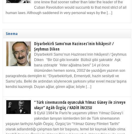
one knew that sooner rather than later the leader of the
Cuban Revolution would succumb to that most strict of all
human laws. Although saddened in very personal ways by the […]
Sinema
Diyarbekirli Samo’nun Hazinses’inin hikâyesi! /
Şeyhmus Diken
Diyarbekirli Samo’nun Hazinses’inin hikâyesi! / Şeyhmus
Diken “Bir Gül gibi kıvraktır Bülbül gibi şakraktır Aşk
bana ızdıraptır Yeter ağlatma beni” 14 yıl önce
ölümünden hemen sonra, 2002’de yazdığım yazının son
paragrafında demiştim ki: “Diyarbekirliydi, Ermeniydi, hazin sesliydi ve
Samo’ydu. Belki de ardından söylenecek şarkısını yıllar evvel mezar taşına
kendisi kazımıştı. Duyan ağlar, gören ağlar, böyle […]
“Türk sinemasında oyunculuk Yılmaz Güney ile zirveye
ulaşır” Agâh Özgüç / KADİR İNCESU
9 Eylül 1984’te Paris’te yaşamını yitiren Yılmaz Güney’i
yakından tanıyan isimlerden biri de Türk sinemasının
yaşayan tarihçisi Agâh Özgüç. Özgüç’ün “Yılmaz Güney Filmleri Tarihi”
olarak adlandırdığı çalışması tam bir başvuru, temel bir kaynak kitabı olma