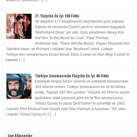
anlatırım, geliyorum.” […]
21. Yüzyılın En İyi 100 Filmi
36 ülkeden 177 eleştirmenin seçimlerine göre yapılan
listenin ilk sırasında David Lynch’in sürrealist başyapıtı
‘Mulholland Drive’ yer aldı. Ünlü yönetmeni Wong Kar-
wai’den ‘In the Mood for Love’, Paul Thomas
Anderson’dan ‘There Will Be Blood’, Hayao Miyazaki’den
‘Spirited Away’ ve Richard Linklater’dan ‘Boyhood’ izledi. Listeye
Türkiye’den senaryosunu Ercan Kesal, Ebru Ceylan ve Nuri Bilgi Ceylan’ın
kaleme […]
Türkiye Sinemasında Yüzyılın En İyi 40 Filmi
Edebiyat dergisi Notos sinema ve edebiyat dünyasından
383 önemli ismine Türkiye sinemasının en iyi 40 filmini
sordu. Toplam 287 film içinden ‘Yüzyılın 40 Filmi’ni seçen
aydınların ortak kararına göre en iyi film senaryosunu
Yılmaz Güney’in yazıp Şerif Gören’in yönettiği ve 1982
Cannes Film Festival’inde büyük ödül Altın Palmiye’yi kazanan ‘Yol’ oldu.
Listede Yılmaz Güney’in 3 […]
Son Eklenenler