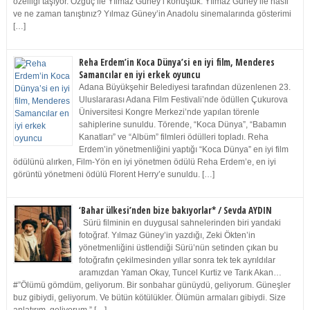
özelliği taşıyor. Özgüç ile Yılmaz Güney’i konuştuk. Yılmaz Güney ile nasıl
ve ne zaman tanıştınız? Yılmaz Güney’in Anadolu sinemalarında gösterimi
[…]
Reha Erdem’in Koca Dünya’si en iyi film, Menderes
Samancılar en iyi erkek oyuncu
Adana Büyükşehir Belediyesi tarafından düzenlenen 23.
Uluslararası Adana Film Festivali’nde ödüllen Çukurova
Üniversitesi Kongre Merkezi’nde yapılan törenle
sahiplerine sunuldu. Törende, “Koca Dünya”, “Babamın
Kanatları” ve “Albüm” filmleri ödülleri topladı. Reha
Erdem’in yönetmenliğini yaptığı “Koca Dünya” en iyi film
ödülünü alırken, Film-Yön en iyi yönetmen ödülü Reha Erdem’e, en iyi
görüntü yönetmeni ödülü Florent Herry’e sunuldu. […]
‘Bahar ülkesi’nden bize bakıyorlar* / Sevda AYDIN
Sürü filminin en duygusal sahnelerinden biri yandaki
fotoğraf. Yılmaz Güney’in yazdığı, Zeki Ökten’in
yönetmenliğini üstlendiği Sürü’nün setinden çıkan bu
fotoğrafın çekilmesinden yıllar sonra tek tek ayrıldılar
aramızdan Yaman Okay, Tuncel Kurtiz ve Tarık Akan…
#”Ölümü gömdüm, geliyorum. Bir sonbahar günüydü, geliyorum. Güneşler
buz gibiydi, geliyorum. Ve bütün kötülükler. Ölümün armaları gibiydi. Size