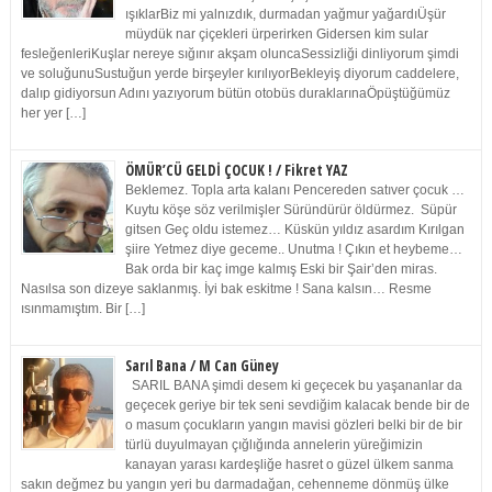
ışıklarBiz mi yalnızdık, durmadan yağmur yağardıÜşür
müydük nar çiçekleri ürperirken Gidersen kim sular
fesleğenleriKuşlar nereye sığınır akşam oluncaSessizliği dinliyorum şimdi
ve soluğunuSustuğun yerde birşeyler kırılıyorBekleyiş diyorum caddelere,
dalıp gidiyorsun Adını yazıyorum bütün otobüs duraklarınaÖpüştüğümüz
her yer […]
ÖMÜR’CÜ GELDİ ÇOCUK ! / Fikret YAZ
Beklemez. Topla arta kalanı Pencereden satıver çocuk …
Kuytu köşe söz verilmişler Süründürür öldürmez. Süpür
gitsen Geç oldu istemez… Küskün yıldız asardım Kırılgan
şiire Yetmez diye geceme.. Unutma ! Çıkın et heybeme…
Bak orda bir kaç imge kalmış Eski bir Şair’den miras.
Nasılsa son dizeye saklanmış. İyi bak eskitme ! Sana kalsın… Resme
ısınmamıştım. Bir […]
Sarıl Bana / M Can Güney
SARIL BANA şimdi desem ki geçecek bu yaşananlar da
geçecek geriye bir tek seni sevdiğim kalacak bende bir de
o masum çocukların yangın mavisi gözleri belki bir de bir
türlü duyulmayan çığlığında annelerin yüreğimizin
kanayan yarası kardeşliğe hasret o güzel ülkem sanma
sakın değmez bu yangın yeri bu darmadağan, cehenneme dönmüş ülke