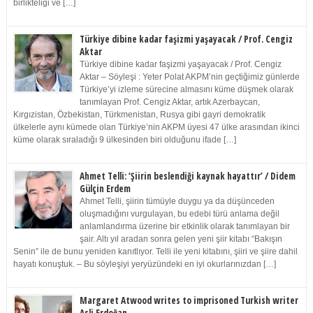
birlikteliği ve […]
Türkiye dibine kadar faşizmi yaşayacak / Prof. Cengiz
Aktar
Türkiye dibine kadar faşizmi yaşayacak / Prof. Cengiz
Aktar – Söyleşi : Yeter Polat AKPM’nin geçtiğimiz günlerde
Türkiye’yi izleme sürecine almasını küme düşmek olarak
tanımlayan Prof. Cengiz Aktar, artık Azerbaycan,
Kırgızistan, Özbekistan, Türkmenistan, Rusya gibi gayri demokratik
ülkelerle aynı kümede olan Türkiye’nin AKPM üyesi 47 ülke arasından ikinci
küme olarak sıraladığı 9 ülkesinden biri olduğunu ifade […]
Ahmet Telli: ‘Şiirin beslendiği kaynak hayattır’ / Didem
Gülçin Erdem
Ahmet Telli, şiirin tümüyle duygu ya da düşünceden
oluşmadığını vurgulayan, bu edebi türü anlama değil
anlamlandırma üzerine bir etkinlik olarak tanımlayan bir
şair. Altı yıl aradan sonra gelen yeni şiir kitabı “Bakışın
Senin” ile de bunu yeniden kanıtlıyor. Telli ile yeni kitabını, şiiri ve şiire dahil
hayatı konuştuk. – Bu söyleşiyi yeryüzündeki en iyi okurlarınızdan […]
Margaret Atwood writes to imprisoned Turkish writer