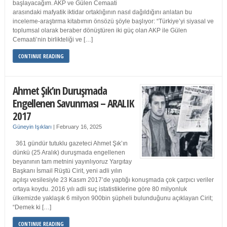
başlayacağım. AKP ve Gülen Cemaati
arasındaki mafyatik iktidar ortaklığının nasıl dağıldığını anlatan bu
inceleme-araştırma kitabımın önsözü şöyle başlıyor: “Türkiye’yi siyasal ve
toplumsal olarak beraber dönüştüren iki güç olan AKP ile Gülen
Cemaati’nin birlikteliği ve […]
CONTINUE READING
Ahmet Şık’ın Duruşmada
Engellenen Savunması – ARALIK
2017
Güneyin Işıkları
|
February 16, 2025
361 gündür tutuklu gazeteci Ahmet Şık’ın
dünkü (25 Aralık) duruşmada engellenen
beyanının tam metnini yayınlıyoruz Yargıtay
Başkanı İsmail Rüştü Cirit, yeni adli yılın
açılışı vesilesiyle 23 Kasım 2017’de yaptığı konuşmada çok çarpıcı veriler
ortaya koydu. 2016 yılı adli suç istatistiklerine göre 80 milyonluk
ülkemizde yaklaşık 6 milyon 900bin şüpheli bulunduğunu açıklayan Cirit;
“Demek ki […]
CONTINUE READING