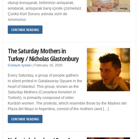
oturup konuşarak, birbirimizi anlayarak,
anlatarak, anlaşarak barış içinde çözmeliyiz.
Çünkü Kürt Sorunu aslında sizin de
sorununuz.
CONTINUE READING
The Saturday Mothers in
Turkey / Nicholas Glastonbury
Güneyin Işıkları
|
February 16, 2025
Every Saturday, a group of people gathers
in silent protest in Galatasaray Square in the
heart of Istanbul. This group, known as the
Saturday Mothers (Cumartesi Anneleri in
Turkish), is primarily composed of older
Kurdish women. The protests, which resemble those by the Madres del
Plaza del Mayo in Argentina, consist of the mothers (and […]
CONTINUE READING