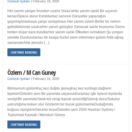
Güneyin Işıkları
|
February 16, 2025
Her yanım yangın İnceden uzanır Sivas’aHer yanım sanki Bir uçurum
kenarıÖylece durur Kımıldamaz sanırsın DünyaNe yapacağını
şaşırmışAnlamaya çalışır anlaşılmazı Her yanım özlem Birikir bir nehrin
getirdiklerinde usulcaHer yanım gülüşleri Sımsıcak sarılır boynuma Sonra
birden düşer kara bulutlarHer yanım sanki Öfkeden sırılsıklam Şu yorgun
yürekte Durdurulamaz bir kavga Kurtul elem ellerinden gülüm Artık uğraş
zamanıdırArtık denizin […]
CONTINUE READING
Özlem / M Can Guney
Güneyin Işıkları
|
February 16, 2025
Bilmiyorum gülümKaç kez doğdu güneşKaç kez kızıllaştı dağların
tepeleriÖzledim seni Bir yanımda okyanusDuramaz işte öylece kıyılarda
sevişirBir yanımdaYanık kül rengi toprak sessizliğiSalınıp dururSokulur
yalnızlığıma kokun olur Gözlerim bir buruk gülümsemeDudağımda
buğusu öpüşlerinGeceler boyuÖzledim seni 2004 Haziran Sydney /
Toplumsal Kaynak / Memduh Güney
CONTINUE READING