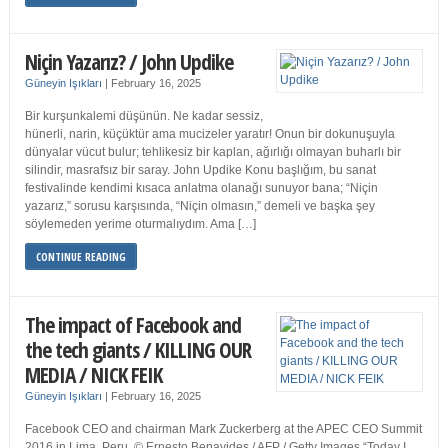
Niçin Yazarız? / John Updike
Güneyin Işıkları
|
February 16, 2025
Bir kurşunkalemi düşünün. Ne kadar sessiz,
hünerli, narin, küçüktür ama mucizeler yaratır! Onun bir dokunuşuyla
dünyalar vücut bulur; tehlikesiz bir kaplan, ağırlığı olmayan buharlı bir
silindir, masrafsız bir saray. John Updike Konu başlığım, bu sanat
festivalinde kendimi kısaca anlatma olanağı sunuyor bana; “Niçin
yazarız,” sorusu karşısında, “Niçin olmasın,” demeli ve başka şey
söylemeden yerime oturmalıydım. Ama […]
CONTINUE READING
The impact of Facebook and
the tech giants / KILLING OUR
MEDIA / NICK FEIK
Güneyin Işıkları
|
February 16, 2025
Facebook CEO and chairman Mark Zuckerberg at the APEC CEO Summit
2016 in Lima, Peru. © Ernesto Benavides / AFP / Getty Images “Today I