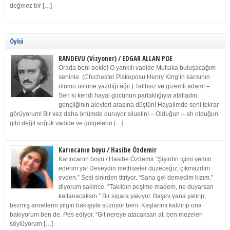
değmez bir […]
Öykü
RANDEVU (Vizyoner) / EDGAR ALLAN POE
Orada beni bekle! O yankılı vadide Mutlaka buluşacağım
seninle. (Chichester Piskoposu Henry King’in karısının
ölümü üstüne yazdığı ağıt.) Talihsiz ve gizemli adam! –
Sen ki kendi hayal gücünün parlaklığıyla afalladın,
gençliğinin alevleri arasına düştün! Hayalimde seni tekrar
görüyorum! Bir kez daha önümde duruyor siluetin! – Olduğun – ah olduğun
gibi değil soğuk vadide ve gölgelerin […]
Karıncanın boyu / Hasibe Özdemir
Karıncanın boyu / Hasibe Özdemir “Şişirdin içimi yemin
ederim ya! Deseydin methiyeler düzeceğiz, çıkmazdım
evden.” Sesi sinirden titriyor. “Sana gel demedim kızım.”
diyorum sakince. “Takıldın peşime madem, ne duyarsan
katlanacaksın.” Bir sigara yakıyor. Başını yana yatırıp,
bezmiş annelerin yılgın bakışıyla süzüyor beni. Kaşlarımı kaldırıp ona
bakıyorum ben de. Pes ediyor. “Git nereye atacaksan at, ben mezeleri
söylüyorum […]