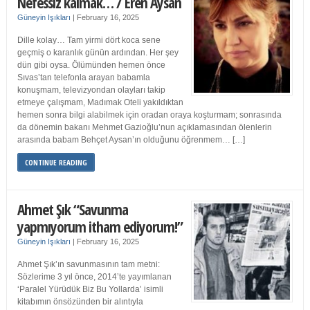
Nefessiz kalmak… / Eren Aysan
Güneyin Işıkları
|
February 16, 2025
Dille kolay… Tam yirmi dört koca sene
geçmiş o karanlık günün ardından. Her şey
dün gibi oysa. Ölümünden hemen önce
Sıvas’tan telefonla arayan babamla
konuşmam, televizyondan olayları takip
etmeye çalışmam, Madımak Oteli yakıldıktan
hemen sonra bilgi alabilmek için oradan oraya koşturmam; sonrasında
da dönemin bakanı Mehmet Gazioğlu’nun açıklamasından ölenlerin
arasında babam Behçet Aysan’ın olduğunu öğrenmem… […]
CONTINUE READING
Ahmet Şık “Savunma
yapmıyorum itham ediyorum!”
Güneyin Işıkları
|
February 16, 2025
Ahmet Şık’ın savunmasının tam metni:
Sözlerime 3 yıl önce, 2014’te yayımlanan
‘Paralel Yürüdük Biz Bu Yollarda’ isimli
kitabımın önsözünden bir alıntıyla