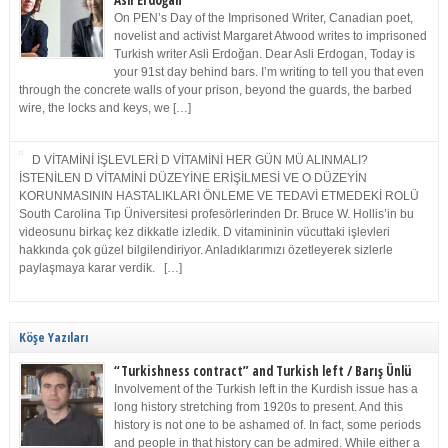
Asli Erdoğan
On PEN’s Day of the Imprisoned Writer, Canadian poet,
novelist and activist Margaret Atwood writes to imprisoned
Turkish writer Asli Erdoğan. Dear Asli Erdogan, Today is
your 91st day behind bars. I’m writing to tell you that even
through the concrete walls of your prison, beyond the guards, the barbed
wire, the locks and keys, we […]
D VİTAMİNİ İŞLEVLERİ D VİTAMİNİ HER GÜN MÜ ALINMALI?
İSTENİLEN D VİTAMİNİ DÜZEYİNE ERİŞİLMESİ VE O DÜZEYİN
KORUNMASININ HASTALIKLARI ÖNLEME VE TEDAVİ ETMEDEKİ ROLÜ
South Carolina Tıp Üniversitesi profesörlerinden Dr. Bruce W. Hollis’in bu
videosunu birkaç kez dikkatle izledik. D vitamininin vücuttaki işlevleri
hakkında çok güzel bilgilendiriyor. Anladıklarımızı özetleyerek sizlerle
paylaşmaya karar verdik. […]
Köşe Yazıları
“Turkishness contract” and Turkish left / Barış Ünlü
Involvement of the Turkish left in the Kurdish issue has a
long history stretching from 1920s to present. And this
history is not one to be ashamed of. In fact, some periods
and people in that history can be admired. While either a