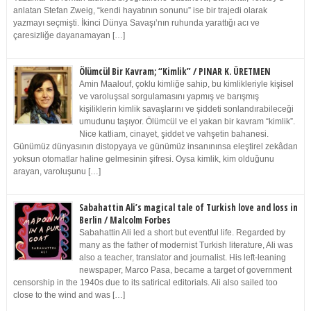
anlatan Stefan Zweig, “kendi hayatının sonunu” ise bir trajedi olarak
yazmayı seçmişti. İkinci Dünya Savaşı’nın ruhunda yarattığı acı ve
çaresizliğe dayanamayan […]
Ölümcül Bir Kavram; “Kimlik” / PINAR K. ÜRETMEN
Amin Maalouf, çoklu kimliğe sahip, bu kimlikleriyle kişisel
ve varoluşsal sorgulamasını yapmış ve barışmış
kişiliklerin kimlik savaşlarını ve şiddeti sonlandırabileceği
umudunu taşıyor. Ölümcül ve el yakan bir kavram “kimlik”.
Nice katliam, cinayet, şiddet ve vahşetin bahanesi.
Günümüz dünyasının distopyaya ve günümüz insanınınsa eleştirel zekâdan
yoksun otomatlar haline gelmesinin şifresi. Oysa kimlik, kim olduğunu
arayan, varoluşunu […]
Sabahattin Ali’s magical tale of Turkish love and loss in
Berlin / Malcolm Forbes
Sabahattin Ali led a short but eventful life. Regarded by
many as the father of modernist Turkish literature, Ali was
also a teacher, translator and journalist. His left-leaning
newspaper, Marco Pasa, became a target of government
censorship in the 1940s due to its satirical editorials. Ali also sailed too
close to the wind and was […]