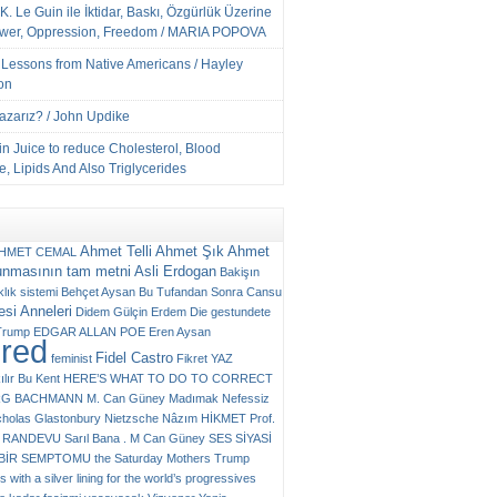
K. Le Guin ile İktidar, Baskı, Özgürlük Üzerine
ower, Oppression, Freedom / MARIA POPOVA
e Lessons from Native Americans / Hayley
on
Yazarız? / John Updike
n Juice to reduce Cholesterol, Blood
, Lipids And Also Triglycerides
Ahmet Telli
Ahmet Şık
Ahmet
HMET CEMAL
unmasının tam metni
Asli Erdogan
Bakişın
klık sistemi
Behçet Aysan
Bu Tufandan Sonra
Cansu
si Anneleri
Didem Gülçin Erdem
Die gestundete
Trump
EDGAR ALLAN POE
Eren Aysan
ured
Fidel Castro
feminist
Fikret YAZ
ılır Bu Kent
HERE’S WHAT TO DO TO CORRECT
RG BACHMANN
M. Can Güney
Madımak
Nefessiz
cholas Glastonbury
Nietzsche
Nâzım HİKMET
Prof.
RANDEVU
Sarıl Bana . M Can Güney
SES
SİYASİ
N BİR SEMPTOMU
the Saturday Mothers
Trump
 with a silver lining for the world’s progressives