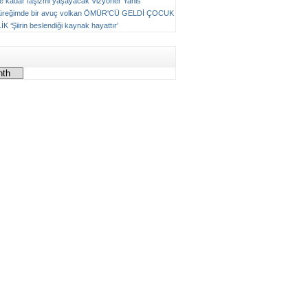
ne kadar faşizmi yaşayacak
Vizyoner
Yanis
üreğimde bir avuç volkan
ÖMÜR'CÜ GELDİ ÇOCUK
LİK
‘Şiirin beslendiği kaynak hayattır’