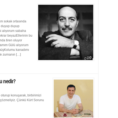
m sokak ortasında
ı duyup duyup
ini alıyorum sabaha
ekrar beyazEllerinin bu
da tiren oluyor
damım Gülü alıyorum
müşKolumu kanadımı
Ve zurnanın […]
u nedir?
 oturup konuşarak, birbirimizi
e çözmeliyiz. Çünkü Kürt Sorunu