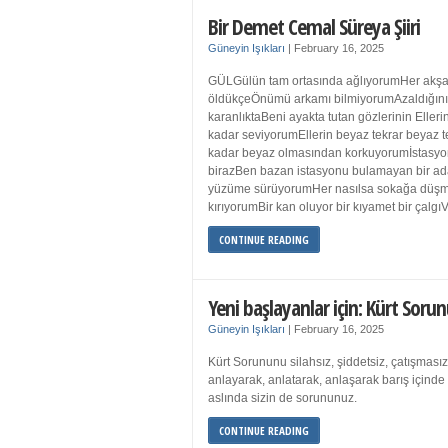
Bir Demet Cemal Süreya Şiiri
Güneyin Işıkları
|
February 16, 2025
GÜLGülün tam ortasında ağlıyorumHer akşa
öldükçeÖnümü arkamı bilmiyorumAzaldığın
karanlıktaBeni ayakta tutan gözlerinin Eller
kadar seviyorumEllerin beyaz tekrar beyaz t
kadar beyaz olmasından korkuyorumİstasyon
birazBen bazan istasyonu bulamayan bir a
yüzüme sürüyorumHer nasılsa sokağa düş
kırıyorumBir kan oluyor bir kıyamet bir çalgı
CONTINUE READING
Yeni başlayanlar için: Kürt Sorun
Güneyin Işıkları
|
February 16, 2025
Kürt Sorununu silahsız, şiddetsiz, çatışmasız
anlayarak, anlatarak, anlaşarak barış içind
aslında sizin de sorununuz.
CONTINUE READING