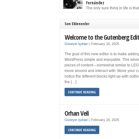
to solution may well be to get more sleep but 
Fernández
you get your 8 hours a night and still feel fati
The only sure thing in life is tha
when your […]
must die. Having seen the occa
images of the frail Fidel Castro at 90, one kne
sooner rather than later the leader of the Cu
Son Eklenenler
Revolution would succumb to that most strict o
human laws. Although saddened in very pers
Welcome to the Gutenberg Edi
ways by the […]
Güneyin Işıkları
|
February 16, 2025
The goal of this new editor is to make adding
WordPress simple and enjoyable. This whol
pieces of content—somewhat similar to LEG
move around and interact with. Move your cu
notice the different blocks light up with outl
the […]
CONTINUE READING
Orhan Veli
Güneyin Işıkları
|
February 16, 2025
CONTINUE READING