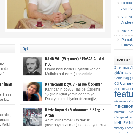
Ursula 
/ on P
20 Lif
Andert
Niçin 
Pumpki
Glucose
Öykü
RANDEVU (Vizyoner) / EDGAR ALLAN
Konular
POE
kez
2 Temmuz
A
anımda
Orada beni bekle! O yankılı vadide
Şık'ın sav
Bir
Mutlaka buluşacağım seninle.
ıp
Senin
Bağışı
(Chichester Piskoposu Henry King’in
m bir
Cumarte
karısının ölümü üstüne yazdığı ağıt.) Talihsiz ve
Çöl
er İlhan
Karıncanın boyu / Hasibe Özdemir
gizemli adam! – Sen ki kendi hayal gücünün
Zeit
Donald 
Karıncanın boyu / Hasibe Özdemir
feat
ziran
parlaklığıyla afalladın, gençliğinin alevleri arasına
“Şişirdin içimi yemin ederim ya!
r İlhan
düştün! Hayalimde seni tekrar görüyorum! Bir kez
Deseydin methiyeler düzeceğiz,
Ve biz
Gidersen Yık
daha önümde duruyor siluetin! – Olduğun – ah
çıkmazdım evden.” Sesi sinirden
 kardeş
IT
INGEBO
olduğun gibi değil soğuk vadide ve gölgelerin […]
titriyor. “Sana gel demedim kızım.” diyorum sakince.
Benim
Böyle Buyurdu Muhammet * / Ergür
kalmak…
Ni
“Takıldın peşime madem, ne duyarsan
Altan
e alıp,
Cengiz Aktar
katlanacaksın.” Bir sigara yakıyor. Başını yana yatırıp,
 olduğu
Çeneni
Adım Muhammet. On dokuz
bezmiş annelerin yılgın bakışıyla süzüyor beni.
NİHİLİZMİ
. Kalk!
yaşındayım. Atık kağıtlar topluyorum ve
Kaşlarımı kaldırıp ona bakıyorum ben de. Pes ediyor.
victory comes
ışarda
Kızılay`dan Ulus`a kadar üç kez
“Git nereye atacaksan at, ben mezeleri söylüyorum