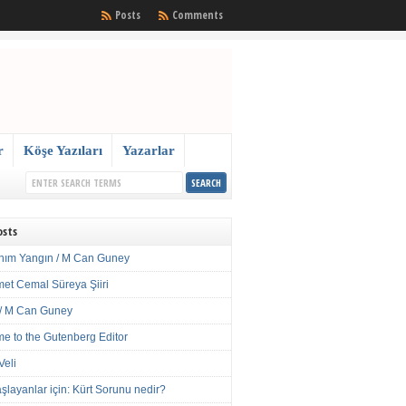
Posts
Comments
r
Köşe Yazıları
Yazarlar
osts
nım Yangın / M Can Guney
met Cemal Süreya Şiiri
/ M Can Guney
e to the Gutenberg Editor
Veli
şlayanlar için: Kürt Sorunu nedir?