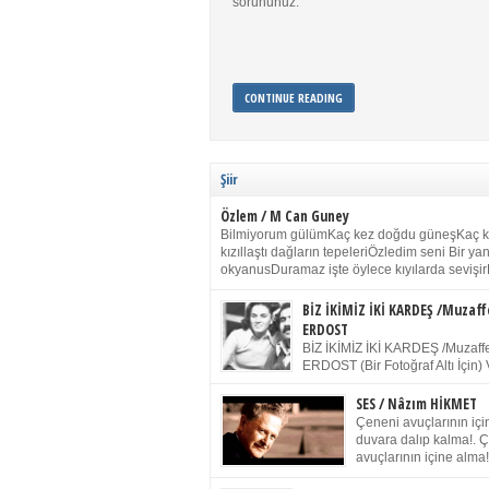
sorununuz.
CONTINUE READING
Şiir
Özlem / M Can Guney
Bilmiyorum gülümKaç kez doğdu güneşKaç 
kızıllaştı dağların tepeleriÖzledim seni Bir y
okyanusDuramaz işte öylece kıyılarda sevişir
yanımdaYanık kül rengi toprak sessizliğiSalın
dururSokulur yalnızlığıma kokun olur Gözleri
BİZ İKİMİZ İKİ KARDEŞ /Muzaff
buruk gülümsemeDudağımda buğusu
ERDOST
öpüşlerinGeceler boyuÖzledim seni 2004 Ha
BİZ İKİMİZ İKİ KARDEŞ /Muzaffe
Sydney / Toplumsal Kaynak / Memduh Güney
ERDOST (Bir Fotoğraf Altı İçin) 
geleceğiz bir gün, biz ikimiz İki
Duracağız Fotoğrafımızda durduğumuz gibi 
SES / Nâzım HİKMET
ellerimde kelepçe Yüzümde yapay bir gülüş
Çeneni avuçlarının için
(Kelepçeyi yadırgamanın gülüşü belki İlk kez
duvara dalıp kalma!. 
için Sonra alıştım Ve unuttum sonra kelepçeyi
avuçlarının içine alma!
bileklerimde) Senin yüzün İçerde olmanın ve
Pencereye gel! Bak! D
umudun arasında Ve ilk […]