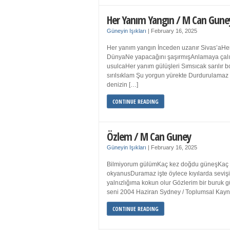
Her Yanım Yangın / M Can Gune
Güneyin Işıkları
|
February 16, 2025
Her yanım yangın İnceden uzanır Sivas’aHer
DünyaNe yapacağını şaşırmışAnlamaya çalışır
usulcaHer yanım gülüşleri Sımsıcak sarılır
sırılsıklam Şu yorgun yürekte Durdurulamaz 
denizin […]
CONTINUE READING
Özlem / M Can Guney
Güneyin Işıkları
|
February 16, 2025
Bilmiyorum gülümKaç kez doğdu güneşKaç kez
okyanusDuramaz işte öylece kıyılarda sevişi
yalnızlığıma kokun olur Gözlerim bir bur
seni 2004 Haziran Sydney / Toplumsal Ka
CONTINUE READING