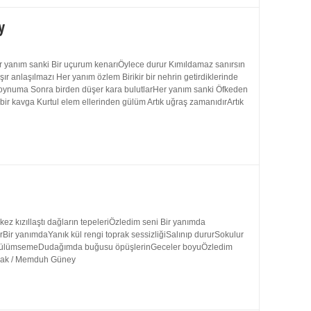
y
 yanım sanki Bir uçurum kenarıÖylece durur Kımıldamaz sanırsın
 anlaşılmazı Her yanım özlem Birikir bir nehrin getirdiklerinde
 boynuma Sonra birden düşer kara bulutlarHer yanım sanki Öfkeden
bir kavga Kurtul elem ellerinden gülüm Artık uğraş zamanıdırArtık
 kızıllaştı dağların tepeleriÖzledim seni Bir yanımda
rBir yanımdaYanık kül rengi toprak sessizliğiSalınıp dururSokulur
uk gülümsemeDudağımda buğusu öpüşlerinGeceler boyuÖzledim
ynak / Memduh Güney