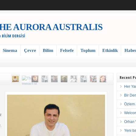
 / THE AURORA AUSTRALIS
e BİLİM DERGİSİ
Sinema
Çevre
Bilim
Felsefe
Toplum
Etkinlik
Habe
Recent P
Her Ya
Bir De
Özlem 
Welcom
z
Orhan 
.
Yeni ba