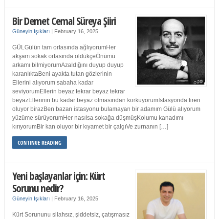
Bir Demet Cemal Süreya Şiiri
Güneyin Işıkları
|
February 16, 2025
GÜLGülün tam ortasında ağlıyorumHer
akşam sokak ortasında öldükçeÖnümü
arkamı bilmiyorumAzaldığını duyup duyup
karanlıktaBeni ayakta tutan gözlerinin
Ellerini alıyorum sabaha kadar
seviyorumEllerin beyaz tekrar beyaz tekrar
beyazEllerinin bu kadar beyaz olmasından korkuyorumİstasyonda tiren
oluyor birazBen bazan istasyonu bulamayan bir adamım Gülü alıyorum
yüzüme sürüyorumHer nasılsa sokağa düşmüşKolumu kanadımı
kırıyorumBir kan oluyor bir kıyamet bir çalgıVe zurnanın […]
CONTINUE READING
Yeni başlayanlar için: Kürt
Sorunu nedir?
Güneyin Işıkları
|
February 16, 2025
Kürt Sorununu silahsız, şiddetsiz, çatışmasız