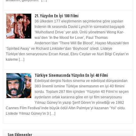
anlatırım, geliyorum.” […]
21. Yüzyılın En İyi 100 Filmi
36 ülkeden 177 eleştirmenin seçimlerine göre yapılan
listenin ilk sırasında David Lynch’in sürrealist başyapıtı
‘Mulholland Drive’ yer aldı. Ünlü yönetmeni Wong Kar-
wai’den ‘In the Mood for Love’, Paul Thomas
Anderson’dan ‘There Will Be Blood’, Hayao Miyazaki’den
‘Spirited Away’ ve Richard Linklater’dan ‘Boyhood’ izledi. Listeye
Türkiye’den senaryosunu Ercan Kesal, Ebru Ceylan ve Nuri Bilgi Ceylan’ın
kaleme […]
Türkiye Sinemasında Yüzyılın En İyi 40 Filmi
Edebiyat dergisi Notos sinema ve edebiyat dünyasından
383 önemli ismine Türkiye sinemasının en iyi 40 filmini
sordu. Toplam 287 film içinden ‘Yüzyılın 40 Filmi’ni seçen
aydınların ortak kararına göre en iyi film senaryosunu
Yılmaz Güney’in yazıp Şerif Gören’in yönettiği ve 1982
Cannes Film Festival’inde büyük ödül Altın Palmiye’yi kazanan ‘Yol’ oldu.
Listede Yılmaz Güney’in 3 […]
Son Eklenenler