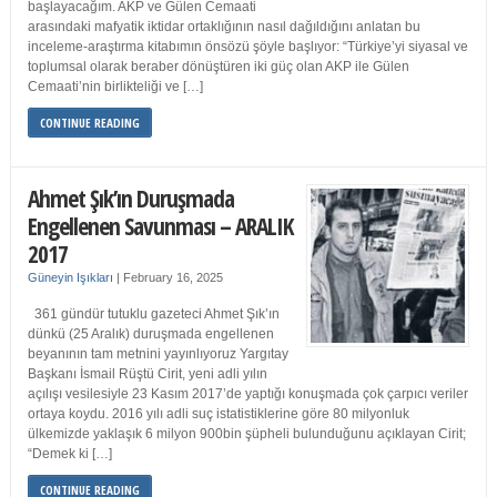
başlayacağım. AKP ve Gülen Cemaati
arasındaki mafyatik iktidar ortaklığının nasıl dağıldığını anlatan bu
inceleme-araştırma kitabımın önsözü şöyle başlıyor: “Türkiye’yi siyasal ve
toplumsal olarak beraber dönüştüren iki güç olan AKP ile Gülen
Cemaati’nin birlikteliği ve […]
CONTINUE READING
Ahmet Şık’ın Duruşmada
Engellenen Savunması – ARALIK
2017
Güneyin Işıkları
|
February 16, 2025
361 gündür tutuklu gazeteci Ahmet Şık’ın
dünkü (25 Aralık) duruşmada engellenen
beyanının tam metnini yayınlıyoruz Yargıtay
Başkanı İsmail Rüştü Cirit, yeni adli yılın
açılışı vesilesiyle 23 Kasım 2017’de yaptığı konuşmada çok çarpıcı veriler
ortaya koydu. 2016 yılı adli suç istatistiklerine göre 80 milyonluk
ülkemizde yaklaşık 6 milyon 900bin şüpheli bulunduğunu açıklayan Cirit;
“Demek ki […]
CONTINUE READING