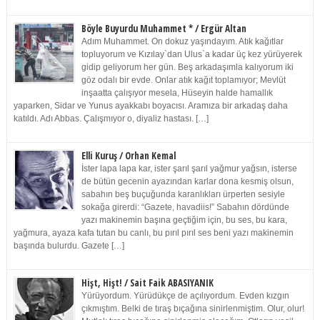
Böyle Buyurdu Muhammet * / Ergür Altan
Adım Muhammet. On dokuz yaşındayım. Atık kağıtlar
topluyorum ve Kızılay`dan Ulus`a kadar üç kez yürüyerek
gidip geliyorum her gün. Beş arkadaşımla kalıyorum iki
göz odalı bir evde. Onlar atık kağıt toplamıyor; Mevlüt
inşaatta çalışıyor mesela, Hüseyin halde hamallık
yaparken, Sidar ve Yunus ayakkabı boyacısı. Aramıza bir arkadaş daha
katıldı. Adı Abbas. Çalışmıyor o, diyaliz hastası. […]
Elli Kuruş / Orhan Kemal
İster lapa lapa kar, ister şarıl şarıl yağmur yağsın, isterse
de bütün gecenin ayazından karlar dona kesmiş olsun,
sabahın beş buçuğunda karanlıkları ürperten sesiyle
sokağa girerdi: “Gazete, havadiis!” Sabahın dördünde
yazı makinemin başına geçtiğim için, bu ses, bu kara,
yağmura, ayaza kafa tutan bu canlı, bu pırıl pırıl ses beni yazı makinemin
başında bulurdu. Gazete […]
Hişt, Hişt! / Sait Faik ABASIYANIK
Yürüyordum. Yürüdükçe de açılıyordum. Evden kızgın
çıkmıştım. Belki de tıraş bıçağına sinirlenmiştim. Olur, olur!