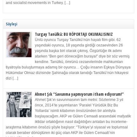
and socialist movements in Turkey. […]
Söyleşi
Turgay Tanülkü: BU RÖPORTAJI OKUMALISINIZ
Ünlü oyuncu Turgay Tanülkü’nün hayatı film gibi. 62
yaşındaki oyuncu, 18 yaşında girdiği cezaevinden 26
yaşında başka biri olarak çıkmış. Özgürlüğe ilk adımı
atarken “Ben geri döneceğim buraya!” diye bir söz vermiş
kendine. Tanülkü, ömrünü cezaevlerinde mahkumları
tiyatroyla buluşturmaya adamış bir oyuncu… Çoğu insanın Eşkıya Dünyaya
Hükümdar Olmaz dizisinde Şahinağa olarak tanıdığı Tanülkü’nün hikayesi
dizi […]
Ahmet Şık “Savunma yapmıyorum itham ediyorum!”
Ahmet Şık’ın savunmasının tam metni: Sözlerime 3 yıl
önce, 2014’te yayımlanan ‘Paralel Yürüdük Biz Bu
Yollarda’ isimli kitabımın önsözünden bir alıntıyla
başlayacağım. AKP ve Gülen Cemaati arasındaki mafyatik
iktidar ortaklığının nasıl dağıldığını anlatan bu inceleme-
araştırma kitabımın önsözü şöyle başlıyor: “Türkiye’yi siyasal ve toplumsal
olarak beraber dönüştüren iki güç olan AKP ile Gülen Cemaati’nin