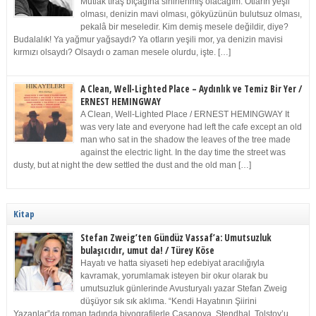
Mutlak tıraş bıçağına sinirlenmiş olacağım. Otların yeşil
olması, denizin mavi olması, gökyüzünün bulutsuz olması,
pekalâ bir meseledir. Kim demiş mesele değildir, diye?
Budalalık! Ya yağmur yağsaydı? Ya otların yeşili mor, ya denizin mavisi
kırmızı olsaydı? Olsaydı o zaman mesele olurdu, işte. […]
A Clean, Well-Lighted Place – Aydınlık ve Temiz Bir Yer /
ERNEST HEMINGWAY
A Clean, Well-Lighted Place / ERNEST HEMINGWAY It
was very late and everyone had left the cafe except an old
man who sat in the shadow the leaves of the tree made
against the electric light. In the day time the street was
dusty, but at night the dew settled the dust and the old man […]
Kitap
Stefan Zweig’ten Gündüz Vassaf’a: Umutsuzluk
bulaşıcıdır, umut da! / Türey Köse
Hayatı ve hatta siyaseti hep edebiyat aracılığıyla
kavramak, yorumlamak isteyen bir okur olarak bu
umutsuzluk günlerinde Avusturyalı yazar Stefan Zweig
düşüyor sık sık aklıma. “Kendi Hayatının Şiirini
Yazanlar”da roman tadında biyografilerle Casanova, Stendhal, Tolstoy’u