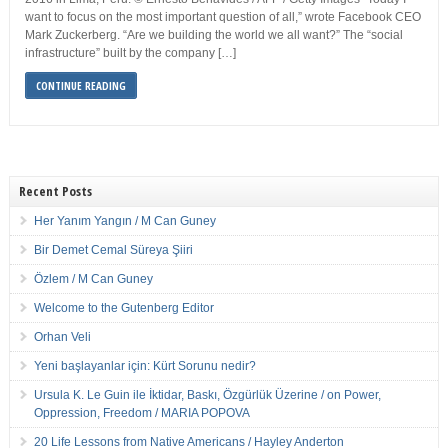
want to focus on the most important question of all,” wrote Facebook CEO
Mark Zuckerberg. “Are we building the world we all want?” The “social
infrastructure” built by the company […]
CONTINUE READING
Recent Posts
Her Yanım Yangın / M Can Guney
Bir Demet Cemal Süreya Şiiri
Özlem / M Can Guney
Welcome to the Gutenberg Editor
Orhan Veli
Yeni başlayanlar için: Kürt Sorunu nedir?
Ursula K. Le Guin ile İktidar, Baskı, Özgürlük Üzerine / on Power,
Oppression, Freedom / MARIA POPOVA
20 Life Lessons from Native Americans / Hayley Anderton