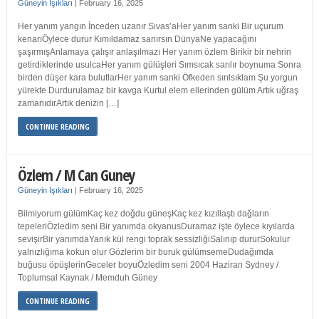
Güneyin Işıkları
|
February 16, 2025
Her yanım yangın İnceden uzanır Sivas’aHer yanım sanki Bir uçurum
kenarıÖylece durur Kımıldamaz sanırsın DünyaNe yapacağını
şaşırmışAnlamaya çalışır anlaşılmazı Her yanım özlem Birikir bir nehrin
getirdiklerinde usulcaHer yanım gülüşleri Sımsıcak sarılır boynuma Sonra
birden düşer kara bulutlarHer yanım sanki Öfkeden sırılsıklam Şu yorgun
yürekte Durdurulamaz bir kavga Kurtul elem ellerinden gülüm Artık uğraş
zamanıdırArtık denizin […]
CONTINUE READING
Özlem / M Can Guney
Güneyin Işıkları
|
February 16, 2025
Bilmiyorum gülümKaç kez doğdu güneşKaç kez kızıllaştı dağların
tepeleriÖzledim seni Bir yanımda okyanusDuramaz işte öylece kıyılarda
sevişirBir yanımdaYanık kül rengi toprak sessizliğiSalınıp dururSokulur
yalnızlığıma kokun olur Gözlerim bir buruk gülümsemeDudağımda
buğusu öpüşlerinGeceler boyuÖzledim seni 2004 Haziran Sydney /
Toplumsal Kaynak / Memduh Güney
CONTINUE READING