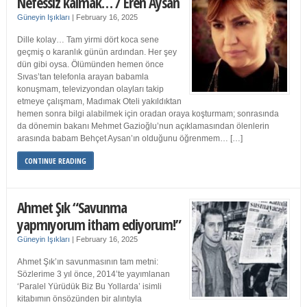
Nefessiz kalmak… / Eren Aysan
Güneyin Işıkları
|
February 16, 2025
Dille kolay… Tam yirmi dört koca sene
geçmiş o karanlık günün ardından. Her şey
dün gibi oysa. Ölümünden hemen önce
Sıvas’tan telefonla arayan babamla
konuşmam, televizyondan olayları takip
etmeye çalışmam, Madımak Oteli yakıldıktan
hemen sonra bilgi alabilmek için oradan oraya koşturmam; sonrasında
da dönemin bakanı Mehmet Gazioğlu’nun açıklamasından ölenlerin
arasında babam Behçet Aysan’ın olduğunu öğrenmem… […]
CONTINUE READING
Ahmet Şık “Savunma
yapmıyorum itham ediyorum!”
Güneyin Işıkları
|
February 16, 2025
Ahmet Şık’ın savunmasının tam metni:
Sözlerime 3 yıl önce, 2014’te yayımlanan
‘Paralel Yürüdük Biz Bu Yollarda’ isimli
kitabımın önsözünden bir alıntıyla