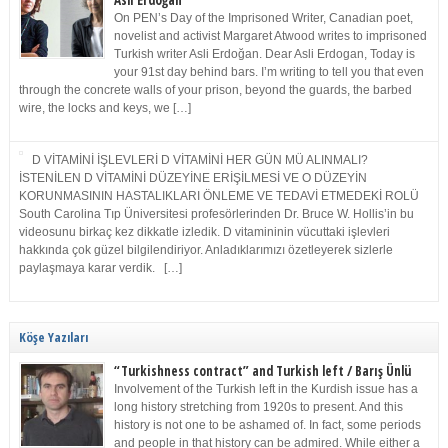
Asli Erdoğan
On PEN’s Day of the Imprisoned Writer, Canadian poet,
novelist and activist Margaret Atwood writes to imprisoned
Turkish writer Asli Erdoğan. Dear Asli Erdogan, Today is
your 91st day behind bars. I’m writing to tell you that even
through the concrete walls of your prison, beyond the guards, the barbed
wire, the locks and keys, we […]
D VİTAMİNİ İŞLEVLERİ D VİTAMİNİ HER GÜN MÜ ALINMALI?
İSTENİLEN D VİTAMİNİ DÜZEYİNE ERİŞİLMESİ VE O DÜZEYİN
KORUNMASININ HASTALIKLARI ÖNLEME VE TEDAVİ ETMEDEKİ ROLÜ
South Carolina Tıp Üniversitesi profesörlerinden Dr. Bruce W. Hollis’in bu
videosunu birkaç kez dikkatle izledik. D vitamininin vücuttaki işlevleri
hakkında çok güzel bilgilendiriyor. Anladıklarımızı özetleyerek sizlerle
paylaşmaya karar verdik. […]
Köşe Yazıları
“Turkishness contract” and Turkish left / Barış Ünlü
Involvement of the Turkish left in the Kurdish issue has a
long history stretching from 1920s to present. And this
history is not one to be ashamed of. In fact, some periods
and people in that history can be admired. While either a