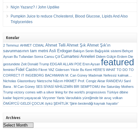
Niçin Yazarız? / John Updike
Pumpkin Juice to reduce Cholesterol, Blood Glucose, Lipids And Also
Triglycerides
Konular
Ahmet Telli
Ahmet Şık
Ahmet Şık'ın
2 Temmuz
AHMET CEMAL
savunmasının tam metni
Asli Erdogan
Bakişın Senin
Bağışıklık sistemi
Behçet
Cumartesi Anneleri
Aysan
Bu Tufandan Sonra
Cansu Çöl
Didem Gülçin Erdem
Die
featured
gestundete Zeit
Donald Trump
EDGAR ALLAN POE
Eren Aysan
Fidel Castro
feminist
Fikret YAZ
Gidersen Yıkılır Bu Kent
HERE’S WHAT TO DO TO
CORRECT IT
INGEBORG BACHMANN
M. Can Güney
Madımak
Nefessiz kalmak…
Nicholas Glastonbury
Nietzsche
Nâzım HİKMET
Prof. Cengiz Aktar
RANDEVU
Sarıl
Bana . M Can Güney
SES
SİYASİ NİHİLİZMİN BİR SEMPTOMU
the Saturday Mothers
Trump victory comes with a silver lining for the world’s progressives
Türkiye dibine
kadar faşizmi yaşayacak
Vizyoner
Yanis Varoufakis
yüreğimde bir avuç volkan
ÖMÜR'CÜ GELDİ ÇOCUK
öykü
ŞEHİTLİK
‘Şiirin beslendiği kaynak hayattır’
Archives
Archives