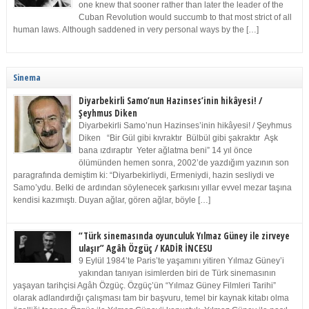
one knew that sooner rather than later the leader of the
Cuban Revolution would succumb to that most strict of all
human laws. Although saddened in very personal ways by the […]
Sinema
Diyarbekirli Samo’nun Hazinses’inin hikâyesi! /
Şeyhmus Diken
Diyarbekirli Samo’nun Hazinses’inin hikâyesi! / Şeyhmus
Diken “Bir Gül gibi kıvraktır Bülbül gibi şakraktır Aşk
bana ızdıraptır Yeter ağlatma beni” 14 yıl önce
ölümünden hemen sonra, 2002’de yazdığım yazının son
paragrafında demiştim ki: “Diyarbekirliydi, Ermeniydi, hazin sesliydi ve
Samo’ydu. Belki de ardından söylenecek şarkısını yıllar evvel mezar taşına
kendisi kazımıştı. Duyan ağlar, gören ağlar, böyle […]
“Türk sinemasında oyunculuk Yılmaz Güney ile zirveye
ulaşır” Agâh Özgüç / KADİR İNCESU
9 Eylül 1984’te Paris’te yaşamını yitiren Yılmaz Güney’i
yakından tanıyan isimlerden biri de Türk sinemasının
yaşayan tarihçisi Agâh Özgüç. Özgüç’ün “Yılmaz Güney Filmleri Tarihi”
olarak adlandırdığı çalışması tam bir başvuru, temel bir kaynak kitabı olma