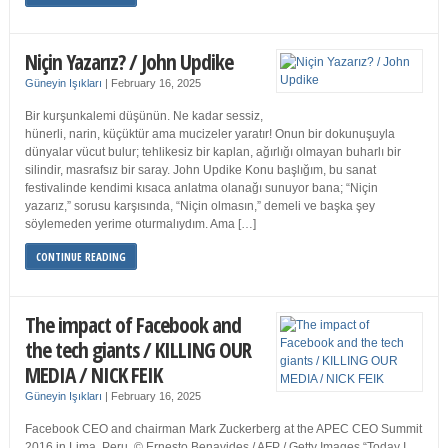
Niçin Yazarız? / John Updike
Güneyin Işıkları
|
February 16, 2025
Bir kurşunkalemi düşünün. Ne kadar sessiz,
hünerli, narin, küçüktür ama mucizeler yaratır! Onun bir dokunuşuyla
dünyalar vücut bulur; tehlikesiz bir kaplan, ağırlığı olmayan buharlı bir
silindir, masrafsız bir saray. John Updike Konu başlığım, bu sanat
festivalinde kendimi kısaca anlatma olanağı sunuyor bana; “Niçin
yazarız,” sorusu karşısında, “Niçin olmasın,” demeli ve başka şey
söylemeden yerime oturmalıydım. Ama […]
CONTINUE READING
The impact of Facebook and
the tech giants / KILLING OUR
MEDIA / NICK FEIK
Güneyin Işıkları
|
February 16, 2025
Facebook CEO and chairman Mark Zuckerberg at the APEC CEO Summit
2016 in Lima, Peru. © Ernesto Benavides / AFP / Getty Images “Today I