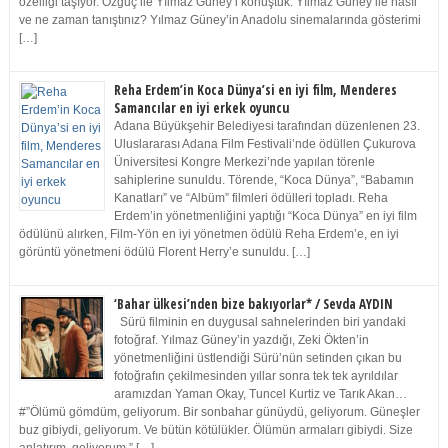
özelliği taşıyor. Özgüç ile Yılmaz Güney’i konuştuk. Yılmaz Güney ile nasıl
ve ne zaman tanıştınız? Yılmaz Güney’in Anadolu sinemalarında gösterimi
[…]
Reha Erdem’in Koca Dünya’si en iyi film, Menderes
Samancılar en iyi erkek oyuncu
Adana Büyükşehir Belediyesi tarafından düzenlenen 23.
Uluslararası Adana Film Festivali’nde ödüllen Çukurova
Üniversitesi Kongre Merkezi’nde yapılan törenle
sahiplerine sunuldu. Törende, “Koca Dünya”, “Babamın
Kanatları” ve “Albüm” filmleri ödülleri topladı. Reha
Erdem’in yönetmenliğini yaptığı “Koca Dünya” en iyi film
ödülünü alırken, Film-Yön en iyi yönetmen ödülü Reha Erdem’e, en iyi
görüntü yönetmeni ödülü Florent Herry’e sunuldu. […]
‘Bahar ülkesi’nden bize bakıyorlar* / Sevda AYDIN
Sürü filminin en duygusal sahnelerinden biri yandaki
fotoğraf. Yılmaz Güney’in yazdığı, Zeki Ökten’in
yönetmenliğini üstlendiği Sürü’nün setinden çıkan bu
fotoğrafın çekilmesinden yıllar sonra tek tek ayrıldılar
aramızdan Yaman Okay, Tuncel Kurtiz ve Tarık Akan…
#”Ölümü gömdüm, geliyorum. Bir sonbahar günüydü, geliyorum. Güneşler
buz gibiydi, geliyorum. Ve bütün kötülükler. Ölümün armaları gibiydi. Size