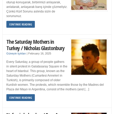
oturup konuşarak, birbirimizi anlayarak,
anlatarak, anlaşarak barış içinde çözmeliyiz.
Çünkü Kürt Sorunu aslında sizin de
sorununuz.
CONTINUE READING
The Saturday Mothers in
Turkey / Nicholas Glastonbury
Güneyin Işıkları
|
February 16, 2025
Every Saturday, a group of people gathers
in silent protest in Galatasaray Square in the
heart of Istanbul. This group, known as the
Saturday Mothers (Cumartesi Anneleri in
Turkish), is primarily composed of older
Kurdish women. The protests, which resemble those by the Madres del
Plaza del Mayo in Argentina, consist of the mothers (and […]
CONTINUE READING