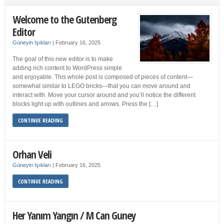
Welcome to the Gutenberg
Editor
Güneyin Işıkları
|
February 16, 2025
The goal of this new editor is to make
adding rich content to WordPress simple
and enjoyable. This whole post is composed of pieces of content—
somewhat similar to LEGO bricks—that you can move around and
interact with. Move your cursor around and you’ll notice the different
blocks light up with outlines and arrows. Press the […]
CONTINUE READING
Orhan Veli
Güneyin Işıkları
|
February 16, 2025
CONTINUE READING
Her Yanım Yangın / M Can Guney