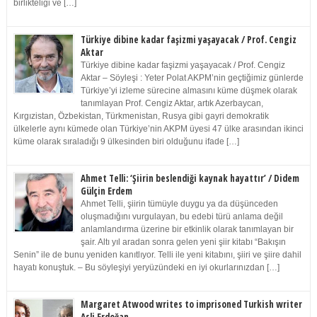
birlikteliği ve […]
Türkiye dibine kadar faşizmi yaşayacak / Prof. Cengiz
Aktar
Türkiye dibine kadar faşizmi yaşayacak / Prof. Cengiz
Aktar – Söyleşi : Yeter Polat AKPM’nin geçtiğimiz günlerde
Türkiye’yi izleme sürecine almasını küme düşmek olarak
tanımlayan Prof. Cengiz Aktar, artık Azerbaycan,
Kırgızistan, Özbekistan, Türkmenistan, Rusya gibi gayri demokratik
ülkelerle aynı kümede olan Türkiye’nin AKPM üyesi 47 ülke arasından ikinci
küme olarak sıraladığı 9 ülkesinden biri olduğunu ifade […]
Ahmet Telli: ‘Şiirin beslendiği kaynak hayattır’ / Didem
Gülçin Erdem
Ahmet Telli, şiirin tümüyle duygu ya da düşünceden
oluşmadığını vurgulayan, bu edebi türü anlama değil
anlamlandırma üzerine bir etkinlik olarak tanımlayan bir
şair. Altı yıl aradan sonra gelen yeni şiir kitabı “Bakışın
Senin” ile de bunu yeniden kanıtlıyor. Telli ile yeni kitabını, şiiri ve şiire dahil
hayatı konuştuk. – Bu söyleşiyi yeryüzündeki en iyi okurlarınızdan […]
Margaret Atwood writes to imprisoned Turkish writer