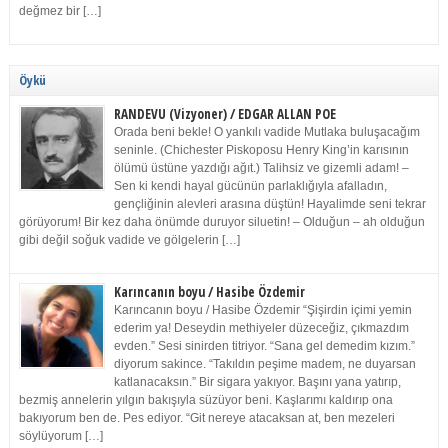
değmez bir […]
Öykü
RANDEVU (Vizyoner) / EDGAR ALLAN POE
Orada beni bekle! O yankılı vadide Mutlaka buluşacağım
seninle. (Chichester Piskoposu Henry King’in karısının
ölümü üstüne yazdığı ağıt.) Talihsiz ve gizemli adam! –
Sen ki kendi hayal gücünün parlaklığıyla afalladın,
gençliğinin alevleri arasına düştün! Hayalimde seni tekrar
görüyorum! Bir kez daha önümde duruyor siluetin! – Olduğun – ah olduğun
gibi değil soğuk vadide ve gölgelerin […]
Karıncanın boyu / Hasibe Özdemir
Karıncanın boyu / Hasibe Özdemir “Şişirdin içimi yemin
ederim ya! Deseydin methiyeler düzeceğiz, çıkmazdım
evden.” Sesi sinirden titriyor. “Sana gel demedim kızım.”
diyorum sakince. “Takıldın peşime madem, ne duyarsan
katlanacaksın.” Bir sigara yakıyor. Başını yana yatırıp,
bezmiş annelerin yılgın bakışıyla süzüyor beni. Kaşlarımı kaldırıp ona
bakıyorum ben de. Pes ediyor. “Git nereye atacaksan at, ben mezeleri
söylüyorum […]