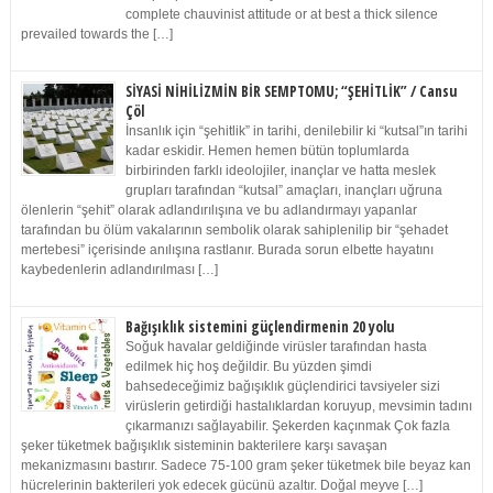
complete chauvinist attitude or at best a thick silence
prevailed towards the […]
SİYASİ NİHİLİZMİN BİR SEMPTOMU; “ŞEHİTLİK” / Cansu
Çöl
İnsanlık için “şehitlik” in tarihi, denilebilir ki “kutsal”ın tarihi
kadar eskidir. Hemen hemen bütün toplumlarda
birbirinden farklı ideolojiler, inançlar ve hatta meslek
grupları tarafından “kutsal” amaçları, inançları uğruna
ölenlerin “şehit” olarak adlandırılışına ve bu adlandırmayı yapanlar
tarafından bu ölüm vakalarının sembolik olarak sahiplenilip bir “şehadet
mertebesi” içerisinde anılışına rastlanır. Burada sorun elbette hayatını
kaybedenlerin adlandırılması […]
Bağışıklık sistemini güçlendirmenin 20 yolu
Soğuk havalar geldiğinde virüsler tarafından hasta
edilmek hiç hoş değildir. Bu yüzden şimdi
bahsedeceğimiz bağışıklık güçlendirici tavsiyeler sizi
virüslerin getirdiği hastalıklardan koruyup, mevsimin tadını
çıkarmanızı sağlayabilir. Şekerden kaçınmak Çok fazla
şeker tüketmek bağışıklık sisteminin bakterilere karşı savaşan
mekanizmasını bastırır. Sadece 75-100 gram şeker tüketmek bile beyaz kan
hücrelerinin bakterileri yok edecek gücünü azaltır. Doğal meyve […]