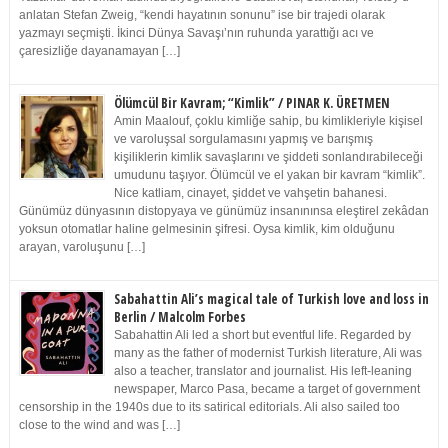
anlatan Stefan Zweig, “kendi hayatının sonunu” ise bir trajedi olarak
yazmayı seçmişti. İkinci Dünya Savaşı’nın ruhunda yarattığı acı ve
çaresizliğe dayanamayan […]
Ölümcül Bir Kavram; “Kimlik” / PINAR K. ÜRETMEN
Amin Maalouf, çoklu kimliğe sahip, bu kimlikleriyle kişisel
ve varoluşsal sorgulamasını yapmış ve barışmış
kişiliklerin kimlik savaşlarını ve şiddeti sonlandırabileceği
umudunu taşıyor. Ölümcül ve el yakan bir kavram “kimlik”.
Nice katliam, cinayet, şiddet ve vahşetin bahanesi.
Günümüz dünyasının distopyaya ve günümüz insanınınsa eleştirel zekâdan
yoksun otomatlar haline gelmesinin şifresi. Oysa kimlik, kim olduğunu
arayan, varoluşunu […]
Sabahattin Ali’s magical tale of Turkish love and loss in
Berlin / Malcolm Forbes
Sabahattin Ali led a short but eventful life. Regarded by
many as the father of modernist Turkish literature, Ali was
also a teacher, translator and journalist. His left-leaning
newspaper, Marco Pasa, became a target of government
censorship in the 1940s due to its satirical editorials. Ali also sailed too
close to the wind and was […]