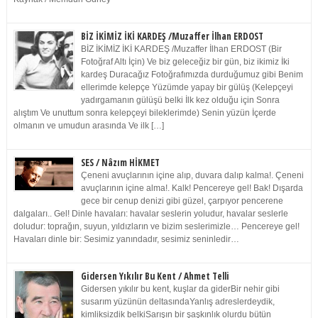
BİZ İKİMİZ İKİ KARDEŞ /Muzaffer İlhan ERDOST
BİZ İKİMİZ İKİ KARDEŞ /Muzaffer İlhan ERDOST (Bir
Fotoğraf Altı İçin) Ve biz geleceğiz bir gün, biz ikimiz İki
kardeş Duracağız Fotoğrafımızda durduğumuz gibi Benim
ellerimde kelepçe Yüzümde yapay bir gülüş (Kelepçeyi
yadırgamanın gülüşü belki İlk kez olduğu için Sonra
alıştım Ve unuttum sonra kelepçeyi bileklerimde) Senin yüzün İçerde
olmanın ve umudun arasında Ve ilk […]
SES / Nâzım HİKMET
Çeneni avuçlarının içine alıp, duvara dalıp kalma!. Çeneni
avuçlarının içine alma!. Kalk! Pencereye gel! Bak! Dışarda
gece bir cenup denizi gibi güzel, çarpıyor pencerene
dalgaları.. Gel! Dinle havaları: havalar seslerin yoludur, havalar seslerle
doludur: toprağın, suyun, yıldızların ve bizim seslerimizle… Pencereye gel!
Havaları dinle bir: Sesimiz yanındadır, sesimiz seninledir…
Gidersen Yıkılır Bu Kent / Ahmet Telli
Gidersen yıkılır bu kent, kuşlar da giderBir nehir gibi
susarım yüzünün deltasındaYanlış adreslerdeydik,
kimliksizdik belkiSarışın bir şaşkınlık olurdu bütün