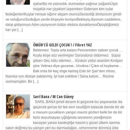
ışıklarBiz mi yalnızdık, durmadan yağmur yağardıÜşür
müydük nar çiçekleri ürperirken Gidersen kim sular
fesleğenleriKuşlar nereye sığınır akşam oluncaSessizliği dinliyorum şimdi
ve soluğunuSustuğun yerde birşeyler kırılıyorBekleyiş diyorum caddelere,
dalıp gidiyorsun Adını yazıyorum bütün otobüs duraklarınaÖpüştüğümüz
her yer […]
ÖMÜR’CÜ GELDİ ÇOCUK ! / Fikret YAZ
Beklemez. Topla arta kalanı Pencereden satıver çocuk …
Kuytu köşe söz verilmişler Süründürür öldürmez. Süpür
gitsen Geç oldu istemez… Küskün yıldız asardım Kırılgan
şiire Yetmez diye geceme.. Unutma ! Çıkın et heybeme…
Bak orda bir kaç imge kalmış Eski bir Şair’den miras.
Nasılsa son dizeye saklanmış. İyi bak eskitme ! Sana kalsın… Resme
ısınmamıştım. Bir […]
Sarıl Bana / M Can Güney
SARIL BANA şimdi desem ki geçecek bu yaşananlar da
geçecek geriye bir tek seni sevdiğim kalacak bende bir de
o masum çocukların yangın mavisi gözleri belki bir de bir
türlü duyulmayan çığlığında annelerin yüreğimizin
kanayan yarası kardeşliğe hasret o güzel ülkem sanma
sakın değmez bu yangın yeri bu darmadağan, cehenneme dönmüş ülke