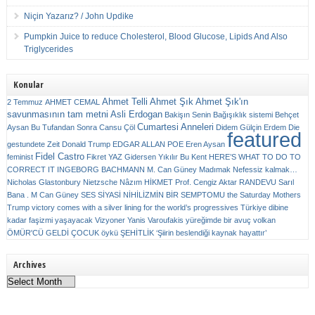
Niçin Yazarız? / John Updike
Pumpkin Juice to reduce Cholesterol, Blood Glucose, Lipids And Also
Triglycerides
Konular
Ahmet Telli
Ahmet Şık
Ahmet Şık'ın
2 Temmuz
AHMET CEMAL
savunmasının tam metni
Asli Erdogan
Bakişın Senin
Bağışıklık sistemi
Behçet
Cumartesi Anneleri
Aysan
Bu Tufandan Sonra
Cansu Çöl
Didem Gülçin Erdem
Die
featured
gestundete Zeit
Donald Trump
EDGAR ALLAN POE
Eren Aysan
Fidel Castro
feminist
Fikret YAZ
Gidersen Yıkılır Bu Kent
HERE’S WHAT TO DO TO
CORRECT IT
INGEBORG BACHMANN
M. Can Güney
Madımak
Nefessiz kalmak…
Nicholas Glastonbury
Nietzsche
Nâzım HİKMET
Prof. Cengiz Aktar
RANDEVU
Sarıl
Bana . M Can Güney
SES
SİYASİ NİHİLİZMİN BİR SEMPTOMU
the Saturday Mothers
Trump victory comes with a silver lining for the world’s progressives
Türkiye dibine
kadar faşizmi yaşayacak
Vizyoner
Yanis Varoufakis
yüreğimde bir avuç volkan
ÖMÜR'CÜ GELDİ ÇOCUK
öykü
ŞEHİTLİK
‘Şiirin beslendiği kaynak hayattır’
Archives
Archives