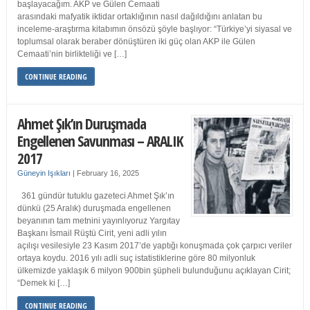
başlayacağım. AKP ve Gülen Cemaati
arasındaki mafyatik iktidar ortaklığının nasıl dağıldığını anlatan bu
inceleme-araştırma kitabımın önsözü şöyle başlıyor: “Türkiye’yi siyasal ve
toplumsal olarak beraber dönüştüren iki güç olan AKP ile Gülen
Cemaati’nin birlikteliği ve […]
CONTINUE READING
Ahmet Şık’ın Duruşmada
Engellenen Savunması – ARALIK
2017
Güneyin Işıkları
|
February 16, 2025
361 gündür tutuklu gazeteci Ahmet Şık’ın
dünkü (25 Aralık) duruşmada engellenen
beyanının tam metnini yayınlıyoruz Yargıtay
Başkanı İsmail Rüştü Cirit, yeni adli yılın
açılışı vesilesiyle 23 Kasım 2017’de yaptığı konuşmada çok çarpıcı veriler
ortaya koydu. 2016 yılı adli suç istatistiklerine göre 80 milyonluk
ülkemizde yaklaşık 6 milyon 900bin şüpheli bulunduğunu açıklayan Cirit;
“Demek ki […]
CONTINUE READING