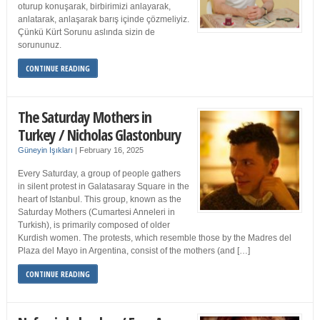
oturup konuşarak, birbirimizi anlayarak,
anlatarak, anlaşarak barış içinde çözmeliyiz.
Çünkü Kürt Sorunu aslında sizin de
sorununuz.
CONTINUE READING
The Saturday Mothers in
Turkey / Nicholas Glastonbury
Güneyin Işıkları
|
February 16, 2025
Every Saturday, a group of people gathers
in silent protest in Galatasaray Square in the
heart of Istanbul. This group, known as the
Saturday Mothers (Cumartesi Anneleri in
Turkish), is primarily composed of older
Kurdish women. The protests, which resemble those by the Madres del
Plaza del Mayo in Argentina, consist of the mothers (and […]
CONTINUE READING