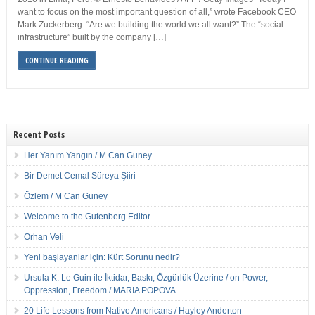
want to focus on the most important question of all,” wrote Facebook CEO
Mark Zuckerberg. “Are we building the world we all want?” The “social
infrastructure” built by the company […]
CONTINUE READING
Recent Posts
Her Yanım Yangın / M Can Guney
Bir Demet Cemal Süreya Şiiri
Özlem / M Can Guney
Welcome to the Gutenberg Editor
Orhan Veli
Yeni başlayanlar için: Kürt Sorunu nedir?
Ursula K. Le Guin ile İktidar, Baskı, Özgürlük Üzerine / on Power,
Oppression, Freedom / MARIA POPOVA
20 Life Lessons from Native Americans / Hayley Anderton