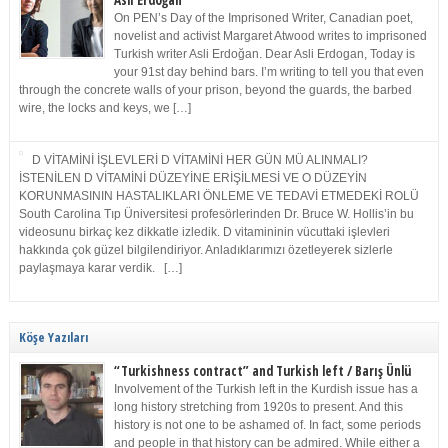
Asli Erdoğan
On PEN’s Day of the Imprisoned Writer, Canadian poet,
novelist and activist Margaret Atwood writes to imprisoned
Turkish writer Asli Erdoğan. Dear Asli Erdogan, Today is
your 91st day behind bars. I’m writing to tell you that even
through the concrete walls of your prison, beyond the guards, the barbed
wire, the locks and keys, we […]
D VİTAMİNİ İŞLEVLERİ D VİTAMİNİ HER GÜN MÜ ALINMALI?
İSTENİLEN D VİTAMİNİ DÜZEYİNE ERİŞİLMESİ VE O DÜZEYİN
KORUNMASININ HASTALIKLARI ÖNLEME VE TEDAVİ ETMEDEKİ ROLÜ
South Carolina Tıp Üniversitesi profesörlerinden Dr. Bruce W. Hollis’in bu
videosunu birkaç kez dikkatle izledik. D vitamininin vücuttaki işlevleri
hakkında çok güzel bilgilendiriyor. Anladıklarımızı özetleyerek sizlerle
paylaşmaya karar verdik. […]
Köşe Yazıları
“Turkishness contract” and Turkish left / Barış Ünlü
Involvement of the Turkish left in the Kurdish issue has a
long history stretching from 1920s to present. And this
history is not one to be ashamed of. In fact, some periods
and people in that history can be admired. While either a