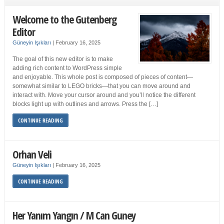
Welcome to the Gutenberg
Editor
Güneyin Işıkları
|
February 16, 2025
The goal of this new editor is to make
adding rich content to WordPress simple
and enjoyable. This whole post is composed of pieces of content—
somewhat similar to LEGO bricks—that you can move around and
interact with. Move your cursor around and you’ll notice the different
blocks light up with outlines and arrows. Press the […]
CONTINUE READING
Orhan Veli
Güneyin Işıkları
|
February 16, 2025
CONTINUE READING
Her Yanım Yangın / M Can Guney