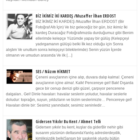
BİZ İKİMİZ İKİ KARDEŞ /Muzaffer İlhan ERDOST
BİZ İKİMİZ İKİ KARDEŞ /Muzaffer İlhan ERDOST (Bir
Fotoğraf Altı İçin) Ve biz geleceğiz bir gün, biz ikimiz İki
kardeş Duracağız Fotoğrafımızda durduğumuz gibi Benim
ellerimde kelepçe Yüzümde yapay bir gülüş (Kelepçeyi
yadırgamanın gülüşü belki İlk kez olduğu için Sonra
alıştım Ve unuttum sonra kelepçeyi bileklerimde) Senin yüzün İçerde
olmanın ve umudun arasında Ve ilk […]
SES / Nâzım HİKMET
Çeneni avuçlarının içine alıp, duvara dalıp kalma!. Çeneni
avuçlarının içine alma!. Kalk! Pencereye gel! Bak! Dışarda
gece bir cenup denizi gibi güzel, çarpıyor pencerene
dalgaları.. Gel! Dinle havaları: havalar seslerin yoludur, havalar seslerle
doludur: toprağın, suyun, yıldızların ve bizim seslerimizle… Pencereye gel!
Havaları dinle bir: Sesimiz yanındadır, sesimiz seninledir…
Gidersen Yıkılır Bu Kent / Ahmet Telli
Gidersen yıkılır bu kent, kuşlar da giderBir nehir gibi
susarım yüzünün deltasındaYanlış adreslerdeydik,
kimliksizdik belkiSarışın bir şaşkınlık olurdu bütün