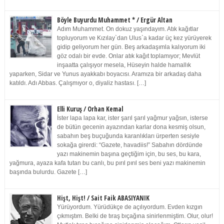
Böyle Buyurdu Muhammet * / Ergür Altan
Adım Muhammet. On dokuz yaşındayım. Atık kağıtlar
topluyorum ve Kızılay`dan Ulus`a kadar üç kez yürüyerek
gidip geliyorum her gün. Beş arkadaşımla kalıyorum iki
göz odalı bir evde. Onlar atık kağıt toplamıyor; Mevlüt
inşaatta çalışıyor mesela, Hüseyin halde hamallık
yaparken, Sidar ve Yunus ayakkabı boyacısı. Aramıza bir arkadaş daha
katıldı. Adı Abbas. Çalışmıyor o, diyaliz hastası. […]
Elli Kuruş / Orhan Kemal
İster lapa lapa kar, ister şarıl şarıl yağmur yağsın, isterse
de bütün gecenin ayazından karlar dona kesmiş olsun,
sabahın beş buçuğunda karanlıkları ürperten sesiyle
sokağa girerdi: “Gazete, havadiis!” Sabahın dördünde
yazı makinemin başına geçtiğim için, bu ses, bu kara,
yağmura, ayaza kafa tutan bu canlı, bu pırıl pırıl ses beni yazı makinemin
başında bulurdu. Gazete […]
Hişt, Hişt! / Sait Faik ABASIYANIK
Yürüyordum. Yürüdükçe de açılıyordum. Evden kızgın
çıkmıştım. Belki de tıraş bıçağına sinirlenmiştim. Olur, olur!