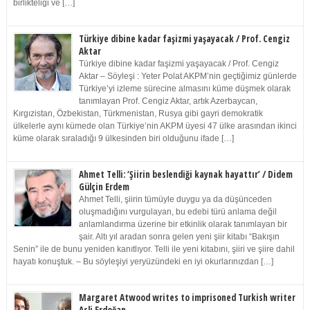
birlikteliği ve […]
Türkiye dibine kadar faşizmi yaşayacak / Prof. Cengiz
Aktar
Türkiye dibine kadar faşizmi yaşayacak / Prof. Cengiz
Aktar – Söyleşi : Yeter Polat AKPM’nin geçtiğimiz günlerde
Türkiye’yi izleme sürecine almasını küme düşmek olarak
tanımlayan Prof. Cengiz Aktar, artık Azerbaycan,
Kırgızistan, Özbekistan, Türkmenistan, Rusya gibi gayri demokratik
ülkelerle aynı kümede olan Türkiye’nin AKPM üyesi 47 ülke arasından ikinci
küme olarak sıraladığı 9 ülkesinden biri olduğunu ifade […]
Ahmet Telli: ‘Şiirin beslendiği kaynak hayattır’ / Didem
Gülçin Erdem
Ahmet Telli, şiirin tümüyle duygu ya da düşünceden
oluşmadığını vurgulayan, bu edebi türü anlama değil
anlamlandırma üzerine bir etkinlik olarak tanımlayan bir
şair. Altı yıl aradan sonra gelen yeni şiir kitabı “Bakışın
Senin” ile de bunu yeniden kanıtlıyor. Telli ile yeni kitabını, şiiri ve şiire dahil
hayatı konuştuk. – Bu söyleşiyi yeryüzündeki en iyi okurlarınızdan […]
Margaret Atwood writes to imprisoned Turkish writer