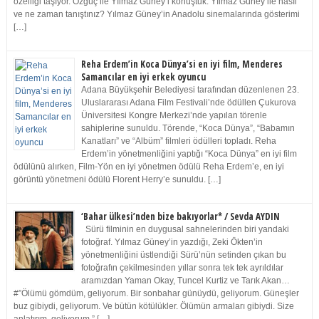
özelliği taşıyor. Özgüç ile Yılmaz Güney’i konuştuk. Yılmaz Güney ile nasıl
ve ne zaman tanıştınız? Yılmaz Güney’in Anadolu sinemalarında gösterimi
[…]
Reha Erdem’in Koca Dünya’si en iyi film, Menderes
Samancılar en iyi erkek oyuncu
Adana Büyükşehir Belediyesi tarafından düzenlenen 23.
Uluslararası Adana Film Festivali’nde ödüllen Çukurova
Üniversitesi Kongre Merkezi’nde yapılan törenle
sahiplerine sunuldu. Törende, “Koca Dünya”, “Babamın
Kanatları” ve “Albüm” filmleri ödülleri topladı. Reha
Erdem’in yönetmenliğini yaptığı “Koca Dünya” en iyi film
ödülünü alırken, Film-Yön en iyi yönetmen ödülü Reha Erdem’e, en iyi
görüntü yönetmeni ödülü Florent Herry’e sunuldu. […]
‘Bahar ülkesi’nden bize bakıyorlar* / Sevda AYDIN
Sürü filminin en duygusal sahnelerinden biri yandaki
fotoğraf. Yılmaz Güney’in yazdığı, Zeki Ökten’in
yönetmenliğini üstlendiği Sürü’nün setinden çıkan bu
fotoğrafın çekilmesinden yıllar sonra tek tek ayrıldılar
aramızdan Yaman Okay, Tuncel Kurtiz ve Tarık Akan…
#”Ölümü gömdüm, geliyorum. Bir sonbahar günüydü, geliyorum. Güneşler
buz gibiydi, geliyorum. Ve bütün kötülükler. Ölümün armaları gibiydi. Size