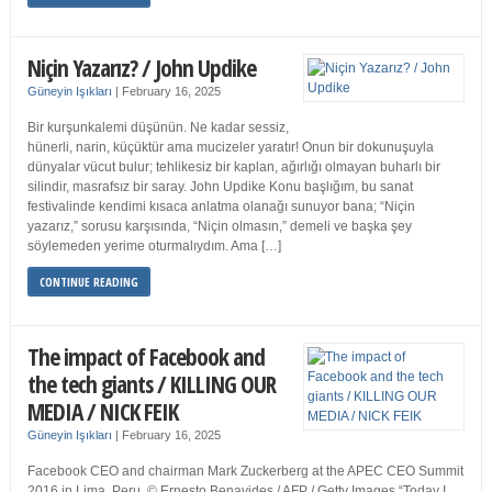
Niçin Yazarız? / John Updike
Güneyin Işıkları
|
February 16, 2025
Bir kurşunkalemi düşünün. Ne kadar sessiz,
hünerli, narin, küçüktür ama mucizeler yaratır! Onun bir dokunuşuyla
dünyalar vücut bulur; tehlikesiz bir kaplan, ağırlığı olmayan buharlı bir
silindir, masrafsız bir saray. John Updike Konu başlığım, bu sanat
festivalinde kendimi kısaca anlatma olanağı sunuyor bana; “Niçin
yazarız,” sorusu karşısında, “Niçin olmasın,” demeli ve başka şey
söylemeden yerime oturmalıydım. Ama […]
CONTINUE READING
The impact of Facebook and
the tech giants / KILLING OUR
MEDIA / NICK FEIK
Güneyin Işıkları
|
February 16, 2025
Facebook CEO and chairman Mark Zuckerberg at the APEC CEO Summit
2016 in Lima, Peru. © Ernesto Benavides / AFP / Getty Images “Today I