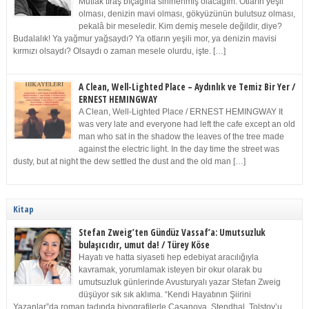
Mutlak tıraş bıçağına sinirlenmiş olacağım. Otların yeşil
olması, denizin mavi olması, gökyüzünün bulutsuz olması,
pekalâ bir meseledir. Kim demiş mesele değildir, diye?
Budalalık! Ya yağmur yağsaydı? Ya otların yeşili mor, ya denizin mavisi
kırmızı olsaydı? Olsaydı o zaman mesele olurdu, işte. […]
A Clean, Well-Lighted Place – Aydınlık ve Temiz Bir Yer /
ERNEST HEMINGWAY
A Clean, Well-Lighted Place / ERNEST HEMINGWAY It
was very late and everyone had left the cafe except an old
man who sat in the shadow the leaves of the tree made
against the electric light. In the day time the street was
dusty, but at night the dew settled the dust and the old man […]
Kitap
Stefan Zweig’ten Gündüz Vassaf’a: Umutsuzluk
bulaşıcıdır, umut da! / Türey Köse
Hayatı ve hatta siyaseti hep edebiyat aracılığıyla
kavramak, yorumlamak isteyen bir okur olarak bu
umutsuzluk günlerinde Avusturyalı yazar Stefan Zweig
düşüyor sık sık aklıma. “Kendi Hayatının Şiirini
Yazanlar”da roman tadında biyografilerle Casanova, Stendhal, Tolstoy’u