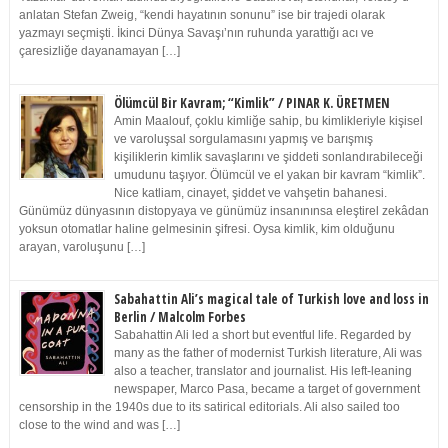
anlatan Stefan Zweig, “kendi hayatının sonunu” ise bir trajedi olarak
yazmayı seçmişti. İkinci Dünya Savaşı’nın ruhunda yarattığı acı ve
çaresizliğe dayanamayan […]
Ölümcül Bir Kavram; “Kimlik” / PINAR K. ÜRETMEN
Amin Maalouf, çoklu kimliğe sahip, bu kimlikleriyle kişisel
ve varoluşsal sorgulamasını yapmış ve barışmış
kişiliklerin kimlik savaşlarını ve şiddeti sonlandırabileceği
umudunu taşıyor. Ölümcül ve el yakan bir kavram “kimlik”.
Nice katliam, cinayet, şiddet ve vahşetin bahanesi.
Günümüz dünyasının distopyaya ve günümüz insanınınsa eleştirel zekâdan
yoksun otomatlar haline gelmesinin şifresi. Oysa kimlik, kim olduğunu
arayan, varoluşunu […]
Sabahattin Ali’s magical tale of Turkish love and loss in
Berlin / Malcolm Forbes
Sabahattin Ali led a short but eventful life. Regarded by
many as the father of modernist Turkish literature, Ali was
also a teacher, translator and journalist. His left-leaning
newspaper, Marco Pasa, became a target of government
censorship in the 1940s due to its satirical editorials. Ali also sailed too
close to the wind and was […]