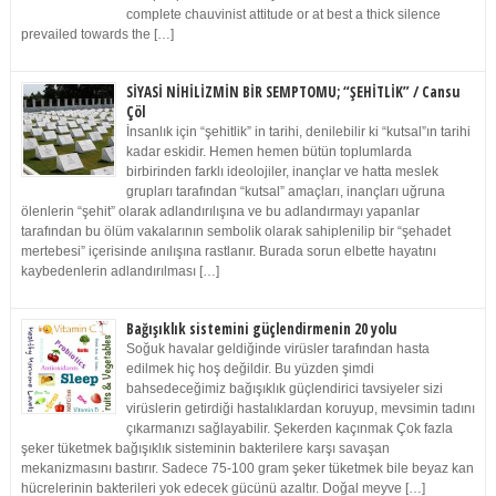
complete chauvinist attitude or at best a thick silence
prevailed towards the […]
SİYASİ NİHİLİZMİN BİR SEMPTOMU; “ŞEHİTLİK” / Cansu
Çöl
İnsanlık için “şehitlik” in tarihi, denilebilir ki “kutsal”ın tarihi
kadar eskidir. Hemen hemen bütün toplumlarda
birbirinden farklı ideolojiler, inançlar ve hatta meslek
grupları tarafından “kutsal” amaçları, inançları uğruna
ölenlerin “şehit” olarak adlandırılışına ve bu adlandırmayı yapanlar
tarafından bu ölüm vakalarının sembolik olarak sahiplenilip bir “şehadet
mertebesi” içerisinde anılışına rastlanır. Burada sorun elbette hayatını
kaybedenlerin adlandırılması […]
Bağışıklık sistemini güçlendirmenin 20 yolu
Soğuk havalar geldiğinde virüsler tarafından hasta
edilmek hiç hoş değildir. Bu yüzden şimdi
bahsedeceğimiz bağışıklık güçlendirici tavsiyeler sizi
virüslerin getirdiği hastalıklardan koruyup, mevsimin tadını
çıkarmanızı sağlayabilir. Şekerden kaçınmak Çok fazla
şeker tüketmek bağışıklık sisteminin bakterilere karşı savaşan
mekanizmasını bastırır. Sadece 75-100 gram şeker tüketmek bile beyaz kan
hücrelerinin bakterileri yok edecek gücünü azaltır. Doğal meyve […]