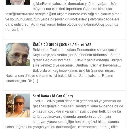
ışıklarBiz mi yalnızdık, durmadan yağmur yağardıÜşür
müydük nar çiçekleri ürperirken Gidersen kim sular
fesleğenleriKuşlar nereye sığınır akşam oluncaSessizliği dinliyorum şimdi
ve soluğunuSustuğun yerde birşeyler kırılıyorBekleyiş diyorum caddelere,
dalıp gidiyorsun Adını yazıyorum bütün otobüs duraklarınaÖpüştüğümüz
her yer […]
ÖMÜR’CÜ GELDİ ÇOCUK ! / Fikret YAZ
Beklemez. Topla arta kalanı Pencereden satıver çocuk …
Kuytu köşe söz verilmişler Süründürür öldürmez. Süpür
gitsen Geç oldu istemez… Küskün yıldız asardım Kırılgan
şiire Yetmez diye geceme.. Unutma ! Çıkın et heybeme…
Bak orda bir kaç imge kalmış Eski bir Şair’den miras.
Nasılsa son dizeye saklanmış. İyi bak eskitme ! Sana kalsın… Resme
ısınmamıştım. Bir […]
Sarıl Bana / M Can Güney
SARIL BANA şimdi desem ki geçecek bu yaşananlar da
geçecek geriye bir tek seni sevdiğim kalacak bende bir de
o masum çocukların yangın mavisi gözleri belki bir de bir
türlü duyulmayan çığlığında annelerin yüreğimizin
kanayan yarası kardeşliğe hasret o güzel ülkem sanma
sakın değmez bu yangın yeri bu darmadağan, cehenneme dönmüş ülke