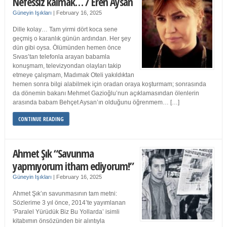
Nefessiz kalmak… / Eren Aysan
Güneyin Işıkları
|
February 16, 2025
Dille kolay… Tam yirmi dört koca sene
geçmiş o karanlık günün ardından. Her şey
dün gibi oysa. Ölümünden hemen önce
Sıvas’tan telefonla arayan babamla
konuşmam, televizyondan olayları takip
etmeye çalışmam, Madımak Oteli yakıldıktan
hemen sonra bilgi alabilmek için oradan oraya koşturmam; sonrasında
da dönemin bakanı Mehmet Gazioğlu’nun açıklamasından ölenlerin
arasında babam Behçet Aysan’ın olduğunu öğrenmem… […]
CONTINUE READING
Ahmet Şık “Savunma
yapmıyorum itham ediyorum!”
Güneyin Işıkları
|
February 16, 2025
Ahmet Şık’ın savunmasının tam metni:
Sözlerime 3 yıl önce, 2014’te yayımlanan
‘Paralel Yürüdük Biz Bu Yollarda’ isimli
kitabımın önsözünden bir alıntıyla