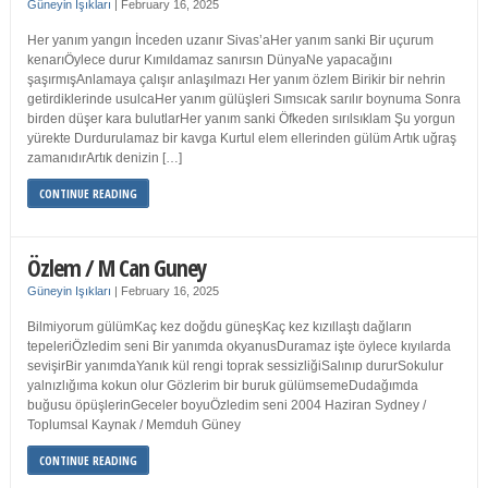
Güneyin Işıkları
|
February 16, 2025
Her yanım yangın İnceden uzanır Sivas’aHer yanım sanki Bir uçurum
kenarıÖylece durur Kımıldamaz sanırsın DünyaNe yapacağını
şaşırmışAnlamaya çalışır anlaşılmazı Her yanım özlem Birikir bir nehrin
getirdiklerinde usulcaHer yanım gülüşleri Sımsıcak sarılır boynuma Sonra
birden düşer kara bulutlarHer yanım sanki Öfkeden sırılsıklam Şu yorgun
yürekte Durdurulamaz bir kavga Kurtul elem ellerinden gülüm Artık uğraş
zamanıdırArtık denizin […]
CONTINUE READING
Özlem / M Can Guney
Güneyin Işıkları
|
February 16, 2025
Bilmiyorum gülümKaç kez doğdu güneşKaç kez kızıllaştı dağların
tepeleriÖzledim seni Bir yanımda okyanusDuramaz işte öylece kıyılarda
sevişirBir yanımdaYanık kül rengi toprak sessizliğiSalınıp dururSokulur
yalnızlığıma kokun olur Gözlerim bir buruk gülümsemeDudağımda
buğusu öpüşlerinGeceler boyuÖzledim seni 2004 Haziran Sydney /
Toplumsal Kaynak / Memduh Güney
CONTINUE READING