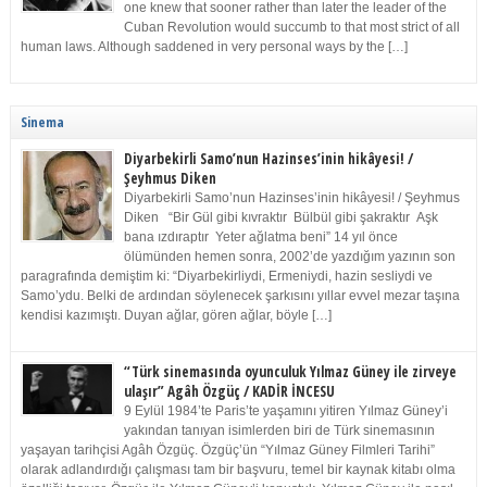
one knew that sooner rather than later the leader of the
Cuban Revolution would succumb to that most strict of all
human laws. Although saddened in very personal ways by the […]
Sinema
Diyarbekirli Samo’nun Hazinses’inin hikâyesi! /
Şeyhmus Diken
Diyarbekirli Samo’nun Hazinses’inin hikâyesi! / Şeyhmus
Diken “Bir Gül gibi kıvraktır Bülbül gibi şakraktır Aşk
bana ızdıraptır Yeter ağlatma beni” 14 yıl önce
ölümünden hemen sonra, 2002’de yazdığım yazının son
paragrafında demiştim ki: “Diyarbekirliydi, Ermeniydi, hazin sesliydi ve
Samo’ydu. Belki de ardından söylenecek şarkısını yıllar evvel mezar taşına
kendisi kazımıştı. Duyan ağlar, gören ağlar, böyle […]
“Türk sinemasında oyunculuk Yılmaz Güney ile zirveye
ulaşır” Agâh Özgüç / KADİR İNCESU
9 Eylül 1984’te Paris’te yaşamını yitiren Yılmaz Güney’i
yakından tanıyan isimlerden biri de Türk sinemasının
yaşayan tarihçisi Agâh Özgüç. Özgüç’ün “Yılmaz Güney Filmleri Tarihi”
olarak adlandırdığı çalışması tam bir başvuru, temel bir kaynak kitabı olma