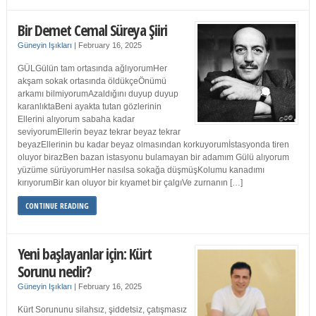
Bir Demet Cemal Süreya Şiiri
Güneyin Işıkları
|
February 16, 2025
GÜLGülün tam ortasında ağlıyorumHer
akşam sokak ortasında öldükçeÖnümü
arkamı bilmiyorumAzaldığını duyup duyup
karanlıktaBeni ayakta tutan gözlerinin
Ellerini alıyorum sabaha kadar
seviyorumEllerin beyaz tekrar beyaz tekrar
beyazEllerinin bu kadar beyaz olmasından korkuyorumİstasyonda tiren
oluyor birazBen bazan istasyonu bulamayan bir adamım Gülü alıyorum
yüzüme sürüyorumHer nasılsa sokağa düşmüşKolumu kanadımı
kırıyorumBir kan oluyor bir kıyamet bir çalgıVe zurnanın […]
CONTINUE READING
Yeni başlayanlar için: Kürt
Sorunu nedir?
Güneyin Işıkları
|
February 16, 2025
Kürt Sorununu silahsız, şiddetsiz, çatışmasız