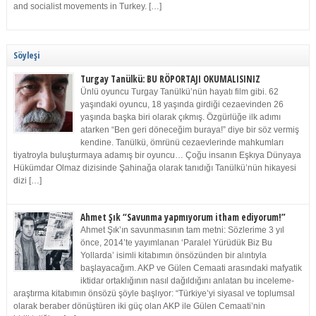
and socialist movements in Turkey. […]
Söyleşi
Turgay Tanülkü: BU RÖPORTAJI OKUMALISINIZ
Ünlü oyuncu Turgay Tanülkü’nün hayatı film gibi. 62
yaşındaki oyuncu, 18 yaşında girdiği cezaevinden 26
yaşında başka biri olarak çıkmış. Özgürlüğe ilk adımı
atarken “Ben geri döneceğim buraya!” diye bir söz vermiş
kendine. Tanülkü, ömrünü cezaevlerinde mahkumları
tiyatroyla buluşturmaya adamış bir oyuncu… Çoğu insanın Eşkıya Dünyaya
Hükümdar Olmaz dizisinde Şahinağa olarak tanıdığı Tanülkü’nün hikayesi
dizi […]
Ahmet Şık “Savunma yapmıyorum itham ediyorum!”
Ahmet Şık’ın savunmasının tam metni: Sözlerime 3 yıl
önce, 2014’te yayımlanan ‘Paralel Yürüdük Biz Bu
Yollarda’ isimli kitabımın önsözünden bir alıntıyla
başlayacağım. AKP ve Gülen Cemaati arasındaki mafyatik
iktidar ortaklığının nasıl dağıldığını anlatan bu inceleme-
araştırma kitabımın önsözü şöyle başlıyor: “Türkiye’yi siyasal ve toplumsal
olarak beraber dönüştüren iki güç olan AKP ile Gülen Cemaati’nin