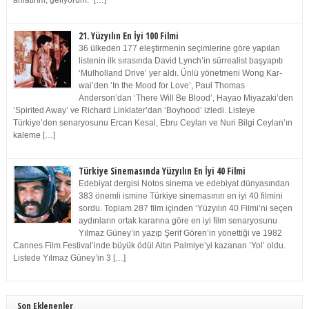
anlatırım, geliyorum.” […]
21. Yüzyılın En İyi 100 Filmi
36 ülkeden 177 eleştirmenin seçimlerine göre yapılan
listenin ilk sırasında David Lynch’in sürrealist başyapıtı
‘Mulholland Drive’ yer aldı. Ünlü yönetmeni Wong Kar-
wai’den ‘In the Mood for Love’, Paul Thomas
Anderson’dan ‘There Will Be Blood’, Hayao Miyazaki’den
‘Spirited Away’ ve Richard Linklater’dan ‘Boyhood’ izledi. Listeye
Türkiye’den senaryosunu Ercan Kesal, Ebru Ceylan ve Nuri Bilgi Ceylan’ın
kaleme […]
Türkiye Sinemasında Yüzyılın En İyi 40 Filmi
Edebiyat dergisi Notos sinema ve edebiyat dünyasından
383 önemli ismine Türkiye sinemasının en iyi 40 filmini
sordu. Toplam 287 film içinden ‘Yüzyılın 40 Filmi’ni seçen
aydınların ortak kararına göre en iyi film senaryosunu
Yılmaz Güney’in yazıp Şerif Gören’in yönettiği ve 1982
Cannes Film Festival’inde büyük ödül Altın Palmiye’yi kazanan ‘Yol’ oldu.
Listede Yılmaz Güney’in 3 […]
Son Eklenenler