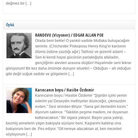
değmez bir […]
Öykü
RANDEVU (Vizyoner) / EDGAR ALLAN POE
Orada beni bekle! O yankılı vadide Mutlaka buluşacağım
seninle. (Chichester Piskoposu Henry King’in karısının
ölümü üstüne yazdığı ağıt.) Talihsiz ve gizemli adam! –
Sen ki kendi hayal gücünün parlaklığıyla afalladın,
gençliğinin alevleri arasına düştün! Hayalimde seni tekrar
görüyorum! Bir kez daha önümde duruyor siluetin! – Olduğun – ah olduğun
gibi değil soğuk vadide ve gölgelerin […]
Karıncanın boyu / Hasibe Özdemir
Karıncanın boyu / Hasibe Özdemir “Şişirdin içimi yemin
ederim ya! Deseydin methiyeler düzeceğiz, çıkmazdım
evden.” Sesi sinirden titriyor. “Sana gel demedim kızım.”
diyorum sakince. “Takıldın peşime madem, ne duyarsan
katlanacaksın.” Bir sigara yakıyor. Başını yana yatırıp,
bezmiş annelerin yılgın bakışıyla süzüyor beni. Kaşlarımı kaldırıp ona
bakıyorum ben de. Pes ediyor. “Git nereye atacaksan at, ben mezeleri
söylüyorum […]